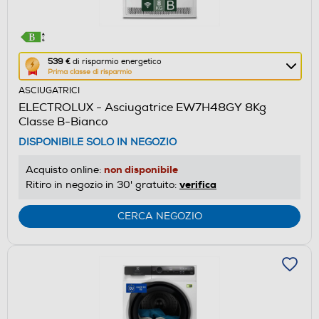
Questa
539 €
di risparmio energetico
Prima classe di risparmio
azione
ASCIUGATRICI
aprirà
ELECTROLUX - Asciugatrice EW7H48GY 8Kg
il
Classe B-Bianco
Calcolatore
DISPONIBILE SOLO IN NEGOZIO
di
risparmio
non disponibile
Acquisto online:
energetico
verifica
Ritiro in negozio in 30' gratuito:
di
Youreko.
CERCA NEGOZIO