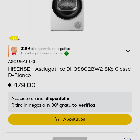
Questa
316 €
di risparmio energetico
Modelli a più basso consumo
1
azione
ASCIUGATRICI
aprirà
HISENSE - Asciugatrice DH3S802BW2 8Kg Classe
il
D-Bianco
Calcolatore
€ 479,00
di
risparmio
disponibile
Acquisto online:
energetico
verifica
Ritiro in negozio in 30' gratuito:
di
Youreko.
AGGIUNGI