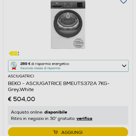
Questa
289 €
di risparmio energetico
Seconda classe di risparmio
azione
ASCIUGATRICI
aprirà
BEKO - ASCIUGATRICE BMEUTS372A 7KG-
il
Grey,White
Calcolatore
€ 504,00
di
risparmio
disponibile
Acquisto online:
energetico
verifica
Ritiro in negozio in 30' gratuito:
di
Youreko.
AGGIUNGI