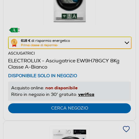
Questa
618 €
di risparmio energetico
Prima classe di risparmio
azione
ASCIUGATRICI
aprirà
ELECTROLUX - Asciugatrice EW9H78GCY 8Kg
il
Classe A-Bianco
Calcolatore
DISPONIBILE SOLO IN NEGOZIO
di
risparmio
non disponibile
Acquisto online:
energetico
verifica
Ritiro in negozio in 30' gratuito:
di
Youreko.
CERCA NEGOZIO