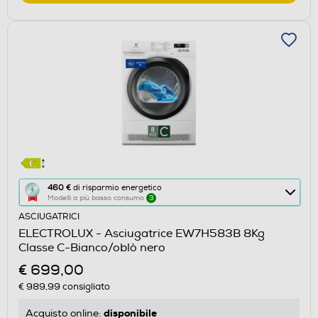
Questa
460 €
di risparmio energetico
Modelli a più basso consumo
3
azione
ASCIUGATRICI
aprirà
ELECTROLUX - Asciugatrice EW7H583B 8Kg
il
Classe C-Bianco/oblò nero
Calcolatore
€ 699,00
di
€ 989,99
consigliato
risparmio
energetico
disponibile
Acquisto online: