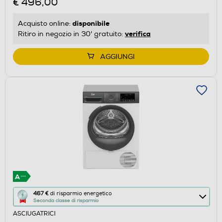
€ 496,00
di
risparmio
disponibile
Acquisto online:
energetico
verifica
Ritiro in negozio in 30' gratuito:
di
Youreko.
AGGIUNGI
Questa
467 €
di risparmio energetico
Seconda classe di risparmio
azione
ASCIUGATRICI
aprirà