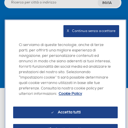
INVIA
Seguici sui social
X   Continua senza accettare
Ci serviamo di queste tecnologie, anche di terze
parti, per offrirti una migliore esperienza di
Scarica la nostra app
navigazione, per personalizzare contenuti ed
annunci in modo che siano aderenti ai tuoi interessi,
fornirti funzionalità dei social media ed analizzare le
prestazioni del nostro sito. Selezionando
“Impostazioni cookie” ti sarà possibile determinare
×
quali cookie verranno utilizzati in base alle tue
Hai bisogno di un
preferenze. Consulta la nostra cookie policy per
suggerimento su cosa
ulteriori informazioni.
Cookie Policy
Euronics Italia SpA. Sede legale Via Montefeltro, 6/a 20156 Milano
acquistare?
Partita Iva, Codice Fiscale e iscrizione CCIAA Milano Monza Brianza Lodi
n. 13337170156. Codice intermediario SDI: HHBD9AK. Vendite soggette
agli Artt. 45 e ss del Codice del Consumo in tema di Diritti dei
Chatta con RONICS
Accetta tutti
Consumatori.