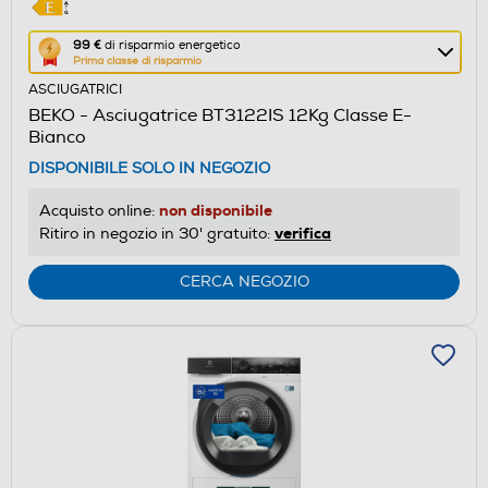
Questa
99 €
di risparmio energetico
Prima classe di risparmio
azione
ASCIUGATRICI
aprirà
BEKO - Asciugatrice BT3122IS 12Kg Classe E-
il
Bianco
Calcolatore
DISPONIBILE SOLO IN NEGOZIO
di
risparmio
non disponibile
Acquisto online:
energetico
verifica
Ritiro in negozio in 30' gratuito:
di
Youreko.
CERCA NEGOZIO