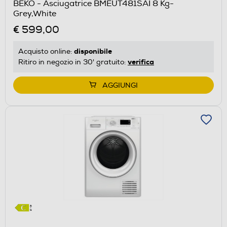
BEKO - Asciugatrice BMEUT481SAI 8 Kg-
il
Grey,White
Calcolatore
€ 599,00
di
risparmio
disponibile
Acquisto online:
energetico
verifica
Ritiro in negozio in 30' gratuito:
di
Youreko.
AGGIUNGI