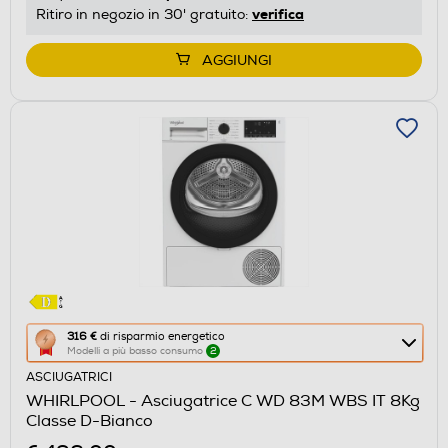
di
verifica
Ritiro in negozio in 30' gratuito:
Youreko.
AGGIUNGI
Questa
316 €
di risparmio energetico
Modelli a più basso consumo
2
azione
ASCIUGATRICI
aprirà
WHIRLPOOL - Asciugatrice C WD 83M WBS IT 8Kg
il
Classe D-Bianco
Calcolatore