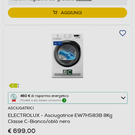
di
Youreko.
AGGIUNGI
Questa
460 €
di risparmio energetico
Modelli a più basso consumo
3
azione
ASCIUGATRICI
aprirà
ELECTROLUX - Asciugatrice EW7H583B 8Kg
il
Classe C-Bianco/oblò nero
Calcolatore
€ 699,00
di