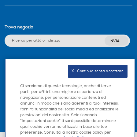
Trova negozio
INVIA
Seguici sui social
X   Continua senza accettare
Ci serviamo di queste tecnologie, anche di terze
parti, per offrirti una migliore esperienza di
Scarica la nostra app
navigazione, per personalizzare contenuti ed
annunci in modo che siano aderenti ai tuoi interessi,
fornirti funzionalità dei social media ed analizzare le
prestazioni del nostro sito. Selezionando
“Impostazioni cookie” ti sarà possibile determinare
×
quali cookie verranno utilizzati in base alle tue
Hai bisogno di un
preferenze. Consulta la nostra cookie policy per
suggerimento su cosa