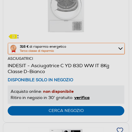
Questa
316 €
di risparmio energetico
Terza classe di risparmio
azione
ASCIUGATRICI
aprirà
INDESIT - Asciugatrice C YD 83D WW IT 8Kg
il
Classe D-Bianco
Calcolatore
DISPONIBILE SOLO IN NEGOZIO
di
risparmio
non disponibile
Acquisto online:
energetico
verifica
Ritiro in negozio in 30' gratuito:
di
Youreko.
CERCA NEGOZIO