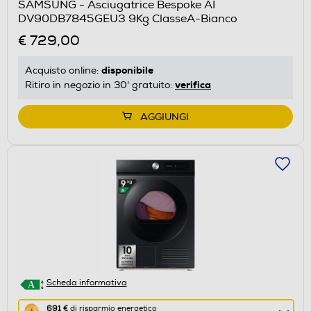
SAMSUNG - Asciugatrice Bespoke AI
il
DV90DB7845GEU3 9Kg ClasseA-Bianco
Calcolatore
€ 729,00
di
risparmio
disponibile
Acquisto online:
energetico
verifica
Ritiro in negozio in 30' gratuito:
di
Youreko.
AGGIUNGI
Scheda informativa
Questa
691 €
di risparmio energetico