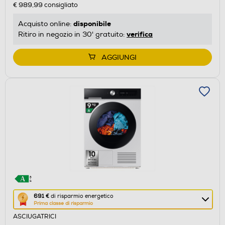
€ 989,99
consigliato
risparmio
energetico
disponibile
Acquisto online:
di
verifica
Ritiro in negozio in 30' gratuito:
Youreko.
AGGIUNGI
Questa
691 €
di risparmio energetico
Prima classe di risparmio
azione
ASCIUGATRICI
aprirà