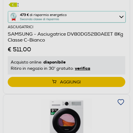
Questa
473 €
di risparmio energetico
Seconda classe di risparmio
azione
ASCIUGATRICI
aprirà
SAMSUNG - Asciugatrice DV80DG52B0AEET 8Kg
il
Classe C-Bianco
Calcolatore
€ 511,00
di
risparmio
disponibile
Acquisto online:
energetico
verifica
Ritiro in negozio in 30' gratuito:
di
Youreko.
AGGIUNGI