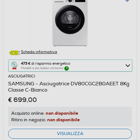
Scheda informativa
Questa
473 €
di risparmio energetico
Modelli a più basso consumo
3
azione
ASCIUGATRICI
aprirà
SAMSUNG - Asciugatrice DV80CGC2B0AEET 8Kg
il
Classe C-Bianco
Calcolatore
€ 699,00
di
risparmio
non disponibile
Acquisto online:
energetico
non disponibile
Ritiro in negozio:
di
Youreko.
VISUALIZZA