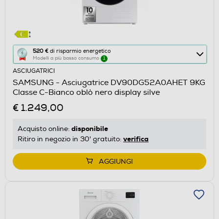
Questa
520 €
di risparmio energetico
Modelli a più basso consumo
1
azione
ASCIUGATRICI
aprirà
SAMSUNG - Asciugatrice DV90DG52A0AHET 9KG
il
Classe C-Bianco oblò nero display silve
Calcolatore
€ 1.249,00
di
risparmio
disponibile
Acquisto online:
energetico
verifica
Ritiro in negozio in 30' gratuito:
di
Youreko.
AGGIUNGI