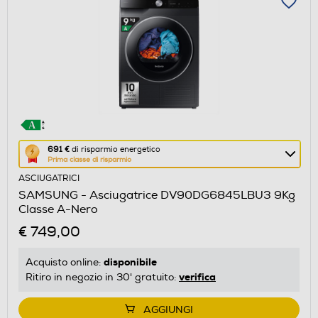
Questa
691 €
di risparmio energetico
Prima classe di risparmio
azione
ASCIUGATRICI
aprirà
SAMSUNG - Asciugatrice DV90DG6845LBU3 9Kg
il
Classe A-Nero
Calcolatore
€ 749,00
di
risparmio
disponibile
Acquisto online:
energetico
verifica
Ritiro in negozio in 30' gratuito:
di
Youreko.
AGGIUNGI