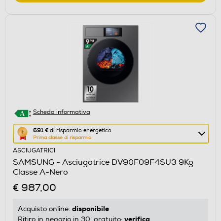
Scheda informativa
Questa
691 €
di risparmio energetico
Prima classe di risparmio
azione
ASCIUGATRICI
aprirà
SAMSUNG - Asciugatrice DV90F09F4SU3 9Kg
il
Classe A-Nero
Calcolatore
€ 987,00
di
risparmio
disponibile
Acquisto online:
energetico
verifica
Ritiro in negozio in 30' gratuito: