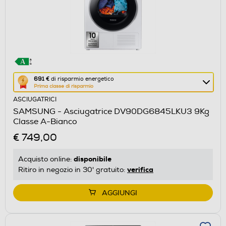
Questa
691 €
di risparmio energetico
Prima classe di risparmio
azione
ASCIUGATRICI
aprirà
SAMSUNG - Asciugatrice DV90DG6845LKU3 9Kg
il
Classe A-Bianco
Calcolatore
€ 749,00
di
risparmio
disponibile
Acquisto online:
energetico
verifica
Ritiro in negozio in 30' gratuito:
di
Youreko.
AGGIUNGI