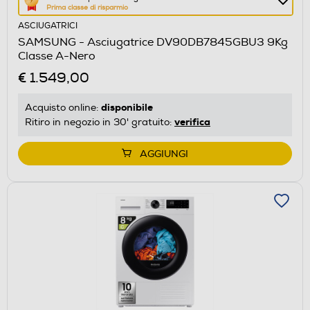
Prima classe di risparmio
azione
ASCIUGATRICI
aprirà
SAMSUNG - Asciugatrice DV90DB7845GBU3 9Kg
il
Classe A-Nero
Calcolatore
€ 1.549,00
di
risparmio
disponibile
Acquisto online:
energetico
verifica
Ritiro in negozio in 30' gratuito:
di
Youreko.
AGGIUNGI