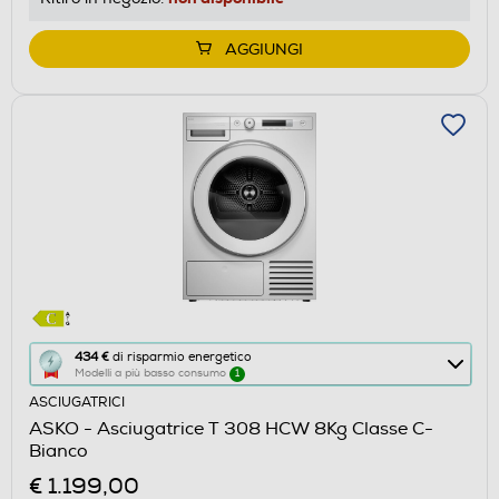
Youreko.
AGGIUNGI
Questa
434 €
di risparmio energetico
Modelli a più basso consumo
1
azione
ASCIUGATRICI
aprirà
ASKO - Asciugatrice T 308 HCW 8Kg Classe C-
il
Bianco
Calcolatore
€ 1.199,00
di