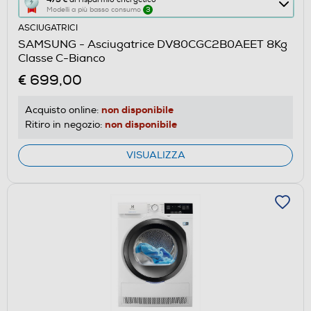
Modelli a più basso consumo
3
azione
ASCIUGATRICI
aprirà
SAMSUNG - Asciugatrice DV80CGC2B0AEET 8Kg
il
Classe C-Bianco
Calcolatore
€ 699,00
di
risparmio
non disponibile
Acquisto online:
energetico
non disponibile
Ritiro in negozio:
di
Youreko.
VISUALIZZA