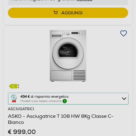
di
Youreko.
AGGIUNGI
Questa
434 €
di risparmio energetico
Modelli a più basso consumo
1
azione
ASCIUGATRICI
aprirà
ASKO - Asciugatrice T 108 HW 8Kg Classe C-
il
Bianco
Calcolatore
€ 999,00
di