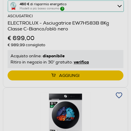
Questa
460 €
di risparmio energetico
Modelli a più basso consumo
3
azione
ASCIUGATRICI
aprirà
ELECTROLUX - Asciugatrice EW7H583B 8Kg
il
Classe C-Bianco/oblò nero
Calcolatore
€ 699,00
di
€ 989,99
consigliato
risparmio
energetico
disponibile
Acquisto online:
di
verifica
Ritiro in negozio in 30' gratuito:
Youreko.
AGGIUNGI