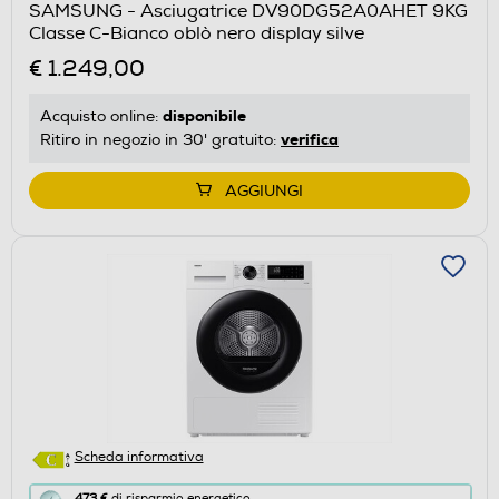
SAMSUNG - Asciugatrice DV90DG52A0AHET 9KG
il
Classe C-Bianco oblò nero display silve
Calcolatore
€ 1.249,00
di
risparmio
disponibile
Acquisto online:
energetico
verifica
Ritiro in negozio in 30' gratuito:
di
Youreko.
AGGIUNGI
Scheda informativa
Questa
473 €
di risparmio energetico