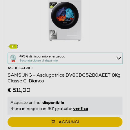
Questa
473 €
di risparmio energetico
Seconda classe di risparmio
azione
ASCIUGATRICI
aprirà
SAMSUNG - Asciugatrice DV80DG52B0AEET 8Kg
il
Classe C-Bianco
Calcolatore
€ 511,00
di
risparmio
disponibile
Acquisto online:
energetico
verifica
Ritiro in negozio in 30' gratuito:
di
Youreko.
AGGIUNGI