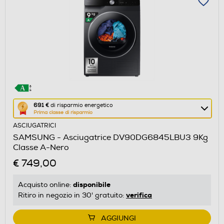
Questa
691 €
di risparmio energetico
Prima classe di risparmio
azione
ASCIUGATRICI
aprirà
SAMSUNG - Asciugatrice DV90DG6845LBU3 9Kg
il
Classe A-Nero
Calcolatore
€ 749,00
di
risparmio
disponibile
Acquisto online:
energetico
verifica
Ritiro in negozio in 30' gratuito:
di
Youreko.
AGGIUNGI