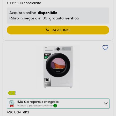
€ 1.199,00
consigliato
risparmio
energetico
disponibile
Acquisto online:
di
verifica
Ritiro in negozio in 30' gratuito:
Youreko.
AGGIUNGI
Questa
520 €
di risparmio energetico
Modelli a più basso consumo
1
azione
ASCIUGATRICI
aprirà