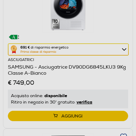
Questa
691 €
di risparmio energetico
Prima classe di risparmio
azione
ASCIUGATRICI
aprirà
SAMSUNG - Asciugatrice DV90DG6845LKU3 9Kg
il
Classe A-Bianco
Calcolatore
€ 749,00
di
risparmio
disponibile
Acquisto online:
energetico
verifica
Ritiro in negozio in 30' gratuito:
di
Youreko.
AGGIUNGI