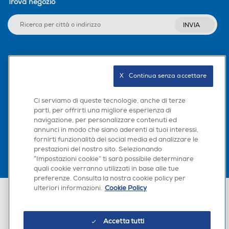
Trova negozio
INVIA
Seguici sui social
X   Continua senza accettare
Ci serviamo di queste tecnologie, anche di terze
parti, per offrirti una migliore esperienza di
Scarica la nostra app
navigazione, per personalizzare contenuti ed
annunci in modo che siano aderenti ai tuoi interessi,
fornirti funzionalità dei social media ed analizzare le
prestazioni del nostro sito. Selezionando
“Impostazioni cookie” ti sarà possibile determinare
×
quali cookie verranno utilizzati in base alle tue
Hai bisogno di un
preferenze. Consulta la nostra cookie policy per
suggerimento su cosa
ulteriori informazioni.
Cookie Policy
Euronics Italia SpA. Sede legale Via Montefeltro, 6/a 20156 Milano
acquistare?
Partita Iva, Codice Fiscale e iscrizione CCIAA Milano Monza Brianza Lodi
n. 13337170156. Codice intermediario SDI: HHBD9AK. Vendite soggette
agli Artt. 45 e ss del Codice del Consumo in tema di Diritti dei
Chatta con RONICS
Accetta tutti
Consumatori.