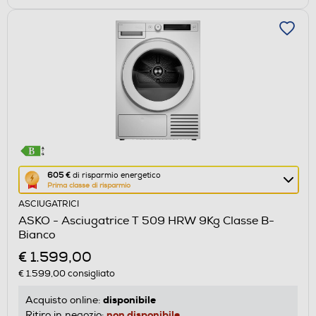
Questa
605 €
di risparmio energetico
Prima classe di risparmio
azione
ASCIUGATRICI
aprirà
ASKO - Asciugatrice T 509 HRW 9Kg Classe B-
il
Bianco
Calcolatore
€ 1.599,00
di
€ 1.599,00
consigliato
risparmio
energetico
disponibile
Acquisto online:
di
non disponibile
Ritiro in negozio: