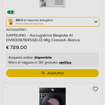
Questa
691 €
di risparmio energetico
Prima classe di risparmio
azione
ASCIUGATRICI
aprirà
SAMSUNG - Asciugatrice Bespoke AI
il
DV90DB7845GEU3 9Kg ClasseA-Bianco
Calcolatore
€ 729,00
di
risparmio
disponibile
Acquisto online:
energetico
verifica
Ritiro in negozio in 30' gratuito:
di
Youreko.
AGGIUNGI