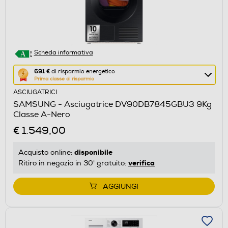
Scheda informativa
Questa
691 €
di risparmio energetico
Prima classe di risparmio
azione
ASCIUGATRICI
aprirà
SAMSUNG - Asciugatrice DV90DB7845GBU3 9Kg
il
Classe A-Nero
Calcolatore
€ 1.549,00
di
risparmio
disponibile
Acquisto online:
energetico
verifica
Ritiro in negozio in 30' gratuito:
di
Youreko.
AGGIUNGI