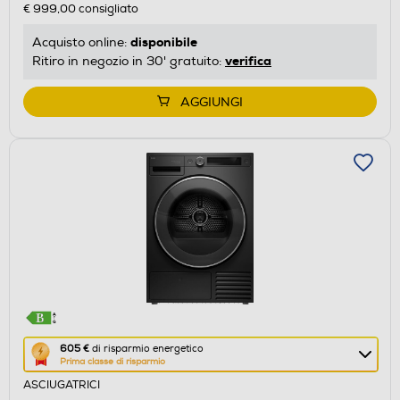
€ 999,00
consigliato
risparmio
energetico
disponibile
Acquisto online:
di
verifica
Ritiro in negozio in 30' gratuito:
Youreko.
AGGIUNGI
Questa
605 €
di risparmio energetico
Prima classe di risparmio
azione
ASCIUGATRICI
aprirà