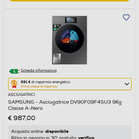
Scheda informativa
Questa
691 €
di risparmio energetico
Prima classe di risparmio
azione
ASCIUGATRICI
aprirà
SAMSUNG - Asciugatrice DV90F09F4SU3 9Kg
il
Classe A-Nero
Calcolatore
€ 987,00
di
risparmio
disponibile
Acquisto online:
energetico
verifica
Ritiro in negozio in 30' gratuito: