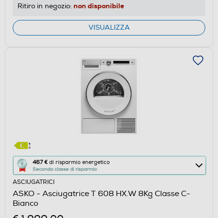
non disponibile
Ritiro in negozio:
VISUALIZZA
Questa
467 €
di risparmio energetico
Seconda classe di risparmio
azione
ASCIUGATRICI
aprirà
ASKO - Asciugatrice T 608 HX.W 8Kg Classe C-
il
Bianco
Calcolatore