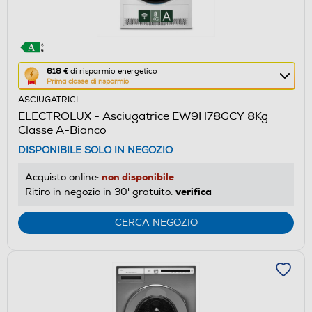
Questa
618 €
di risparmio energetico
Prima classe di risparmio
azione
ASCIUGATRICI
aprirà
ELECTROLUX - Asciugatrice EW9H78GCY 8Kg
il
Classe A-Bianco
Calcolatore
DISPONIBILE SOLO IN NEGOZIO
di
risparmio
non disponibile
Acquisto online:
energetico
verifica
Ritiro in negozio in 30' gratuito:
di
Youreko.
CERCA NEGOZIO