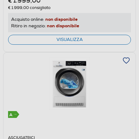
€ 1.999,00
di
€ 1.999,00
consigliato
risparmio
energetico
non disponibile
Acquisto online:
di
non disponibile
Ritiro in negozio:
Youreko.
VISUALIZZA
ASCIUGATRICI