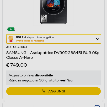
Questa
691 €
di risparmio energetico
Prima classe di risparmio
azione
ASCIUGATRICI
aprirà
SAMSUNG - Asciugatrice DV90DG6845LBU3 9Kg
il
Classe A-Nero
Calcolatore
€ 749,00
di
risparmio
disponibile
Acquisto online:
energetico
verifica
Ritiro in negozio in 30' gratuito:
di
Youreko.
AGGIUNGI