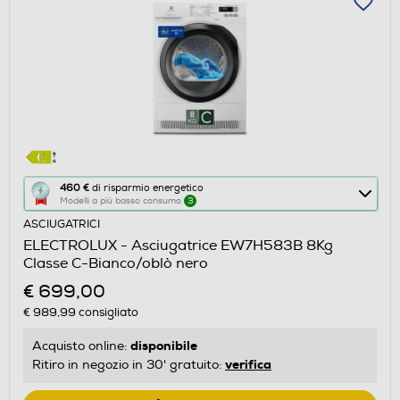
Questa
460 €
di risparmio energetico
Modelli a più basso consumo
3
azione
ASCIUGATRICI
aprirà
ELECTROLUX - Asciugatrice EW7H583B 8Kg
il
Classe C-Bianco/oblò nero
Calcolatore
€ 699,00
di
€ 989,99
consigliato
risparmio
energetico
disponibile
Acquisto online:
di
verifica
Ritiro in negozio in 30' gratuito:
Youreko.