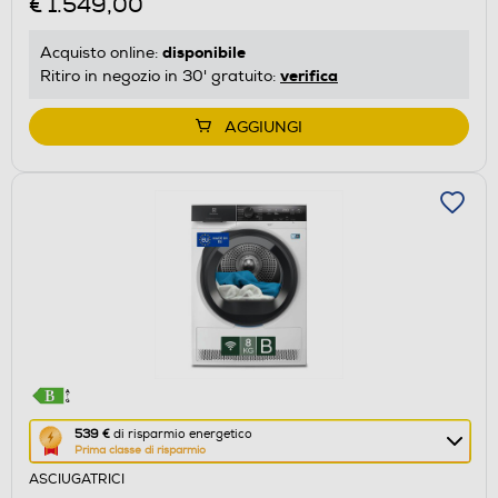
€ 1.549,00
di
risparmio
disponibile
Acquisto online:
energetico
verifica
Ritiro in negozio in 30' gratuito:
di
Youreko.
AGGIUNGI
Questa
539 €
di risparmio energetico
Prima classe di risparmio
azione
ASCIUGATRICI
aprirà