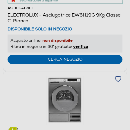
Seconda classe di risparmio
azione
ASCIUGATRICI
aprirà
ELECTROLUX - Asciugatrice EW6H19G 9Kg Classe
il
C-Bianco
Calcolatore
DISPONIBILE SOLO IN NEGOZIO
di
risparmio
non disponibile
Acquisto online:
energetico
verifica
Ritiro in negozio in 30' gratuito:
di
Youreko.
CERCA NEGOZIO