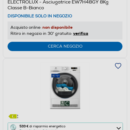
ELECTROLUX - Asciugatrice EW7H48GY 8Kg
il
Classe B-Bianco
Calcolatore
DISPONIBILE SOLO IN NEGOZIO
di
risparmio
non disponibile
Acquisto online:
energetico
verifica
Ritiro in negozio in 30' gratuito:
di
Youreko.
CERCA NEGOZIO
Questa
533 €
di risparmio energetico