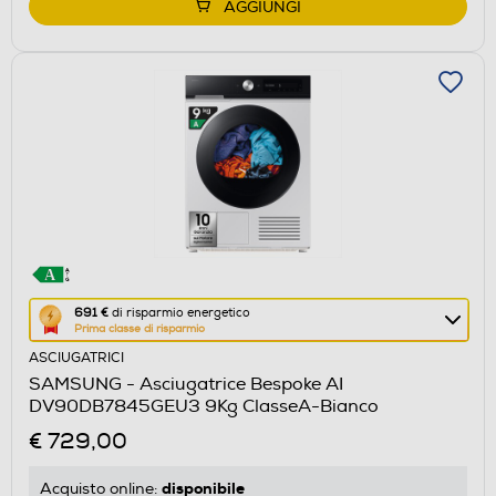
AGGIUNGI
Questa
691 €
di risparmio energetico
Prima classe di risparmio
azione
ASCIUGATRICI
aprirà
SAMSUNG - Asciugatrice Bespoke AI
il
DV90DB7845GEU3 9Kg ClasseA-Bianco
Calcolatore
€ 729,00
di
risparmio
disponibile
Acquisto online: