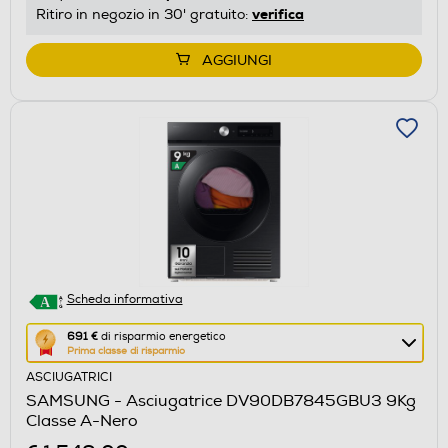
energetico
verifica
Ritiro in negozio in 30' gratuito:
di
Youreko.
AGGIUNGI
Scheda informativa
Questa
691 €
di risparmio energetico
Prima classe di risparmio
azione
ASCIUGATRICI
aprirà
SAMSUNG - Asciugatrice DV90DB7845GBU3 9Kg
il
Classe A-Nero
Calcolatore