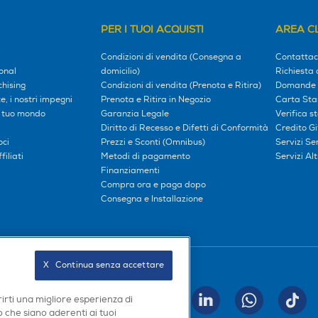
PER I TUOI ACQUISTI
AREA CL
Condizioni di vendita (Consegna a
Contattac
onal
domicilio)
Richiesta 
hising
Condizioni di vendita (Prenota e Ritira)
Domande 
, i nostri impegni
Prenota e Ritira in Negozio
Carta Sta
l tuo mondo
Garanzia Legale
Verifica s
Diritto di Recesso e Difetti di Conformità
Credito G
oci
Prezzi e Sconti (Omnibus)
Servizi S
iliati
Metodi di pagamento
Servizi Alt
Finanziamenti
Compra ora e paga dopo
Consegna e Installazione
X   Continua senza accettare
Seguici sui social
rirti una migliore esperienza di
INVIA
 che siano aderenti ai tuoi