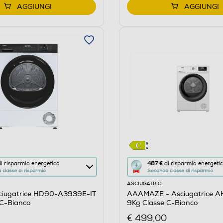
AGGIUNGI
AGGIUNGI
Questa
i risparmio energetico
487 €
di risparmio energeti
classe di risparmio
Seconda classe di risparmio
azione
ASCIUGATRICI
aprirà
ciugatrice HD90-A3939E-IT
AAAMAZE - Asciugatrice 
il
 C-Bianco
9Kg Classe C-Bianco
re
Calcolatore
€ 499,00