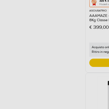
Questa
316 €
d
Modelli
azione
ASCIUGATRICI
aprirà
AAAMAZE -
il
8Kg Classe
Calcolato
€ 399,00
di
risparmio
energetic
di
Acquisto onl
Ritiro in neg
Youreko.