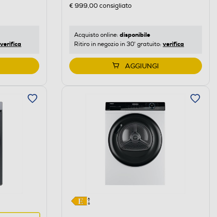
di
€ 999,00
consigliato
risparmio
energetico
di
disponibile
Acquisto online:
verifica
verifica
Ritiro in negozio in 30' gratuito:
Youreko.
AGGIUNGI