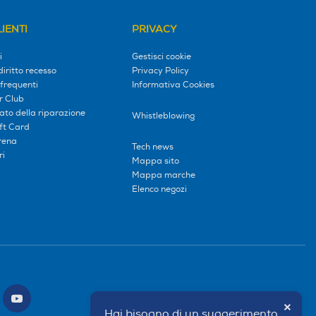
IENTI
PRIVACY
i
Gestisci cookie
diritto recesso
Privacy Policy
frequenti
Informativa Cookies
r Club
tato della riparazione
Whistleblowing
ift Card
erena
Tech news
ri
Mappa sito
Mappa marche
Elenco negozi
×
Hai bisogno di un suggerimento