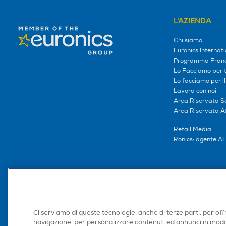
L'AZIENDA
Chi siamo
Euronics Internati
Programma Franc
Lo Facciamo per te
Lo facciamo per i
Lavora con noi
Area Riservata S
Area Riservata Aff
Retail Media
Ronics: agente AI
Trova negozio
Ci serviamo di queste tecnologie, anche di terze parti, per off
navigazione, per personalizzare contenuti ed annunci in modo