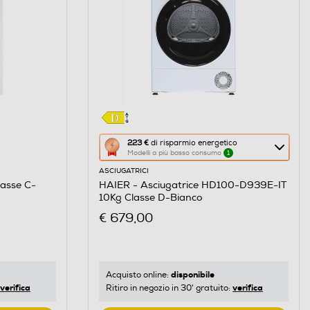
Questa
223 €
di risparmio energetico
Modelli a più basso consumo
1
azione
ASCIUGATRICI
aprirà
lasse C-
HAIER - Asciugatrice HD100-D939E-IT
il
10Kg Classe D-Bianco
Calcolatore
€ 679,00
di
risparmio
energetico
di
disponibile
Acquisto online:
verifica
verifica
Ritiro in negozio in 30' gratuito:
Youreko.