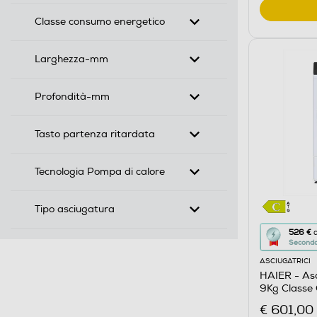
Classe consumo energetico
Larghezza-mm
Profondità-mm
Tasto partenza ritardata
Tecnologia Pompa di calore
Tipo asciugatura
Questa
526 €
d
Seconda 
azione
ASCIUGATRICI
aprirà
HAIER - As
il
9Kg Classe
Calcolato
€ 601,00