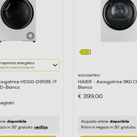
 risparmio energetico
pporto prezzo/consumo
ASCIUGATRICI
ciugatrice HD110-D959E-IT
HAIER - Asciugatrice 9KG C
 D-Bianco
Bianco
re
€ 399,00
sigliato
o
disponibile
disponibile
ine:
Acquisto online:
verifica
ozio in 30' gratuito:
Ritiro in negozio in 30' gratuito: