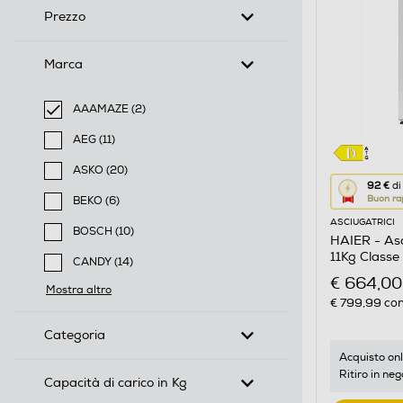
Prezzo
Marca
AAAMAZE (2)
selected Filtro applicato per Marca: AAAMAZE
AEG (11)
Filtra per Marca: AEG
ASKO (20)
Questa
92 €
di
Filtra per Marca: ASKO
Buon ra
BEKO (6)
azione
Filtra per Marca: BEKO
ASCIUGATRICI
aprirà
BOSCH (10)
HAIER - As
il
Filtra per Marca: BOSCH
11Kg Classe
CANDY (14)
Calcolato
€ 664,00
Filtra per Marca: CANDY
Mostra altro
di
€ 799,99
con
risparmio
Categoria
energetic
di
Acquisto onl
Ritiro in neg
Youreko.
Capacità di carico in Kg