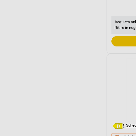
di
risparmio
energetic
di
Acquisto onl
Ritiro in neg
Youreko.
Sched