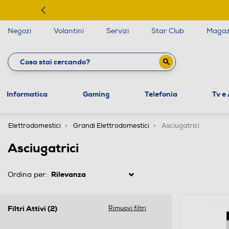
Negozi
Volantini
Servizi
Star Club
Magaz
Informatica
Gaming
Telefonia
Tv e
Elettrodomestici
Grandi Elettrodomestici
Asciugatrici
Asciugatrici
Ordina per:
Filtri Attivi
(2)
Rimuovi filtri