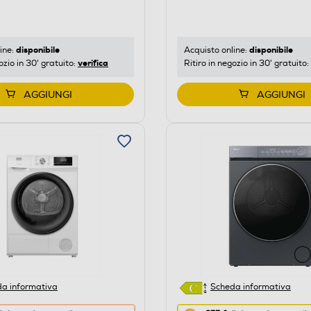
di
risparmio
o
energetico
di
disponibile
disponibile
ine:
Acquisto online:
verifica
ozio in 30' gratuito:
Ritiro in negozio in 30' gratuito:
Youreko.
AGGIUNGI
AGGIUNGI
a informativa
Scheda informativa