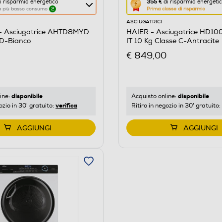
Questa
i risparmio energetico
355 €
di risparmio energeti
 a più basso consumo
2
Prima classe di risparmio
azione
ASCIUGATRICI
aprirà
 Asciugatrice AHTD8MYD
HAIER - Asciugatrice HD1
il
 D-Bianco
IT 10 Kg Classe C-Antracite
re
Calcolatore
€ 849,00
di
risparmio
o
energetico
di
disponibile
disponibile
ine:
Acquisto online:
verifica
ozio in 30' gratuito:
Ritiro in negozio in 30' gratuito:
Youreko.
AGGIUNGI
AGGIUNGI