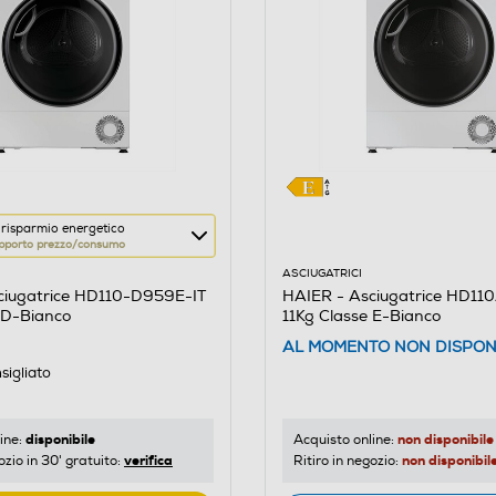
 risparmio energetico
pporto prezzo/consumo
ASCIUGATRICI
HAIER - Asciugatrice HD11
ciugatrice HD110-D959E-IT
11Kg Classe E-Bianco
 D-Bianco
re
AL MOMENTO NON DISPON
sigliato
o
non disponibile
disponibile
Acquisto online:
ine:
non disponibil
verifica
Ritiro in negozio:
ozio in 30' gratuito: