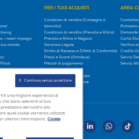
PER I TUOI ACQUISTI
AREA CL
Condizioni di vendita (Consegna a
Contattac
onal
domicilio)
Richiesta 
hising
Condizioni di vendita (Prenota e Ritira)
Domande 
, i nostri impegni
Prenota e Ritira in Negozio
Carta Sta
l tuo mondo
Garanzia Legale
Verifica s
Diritto di Recesso e Difetti di Conformità
Credito G
oci
Prezzi e Sconti (Omnibus)
Servizi S
iliati
Metodi di pagamento
Servizi Alt
Finanziamenti
Compra ora e paga dopo
X   Continua senza accettare
Consegna e Installazione
rirti una migliore esperienza di
 che siano aderenti ai tuoi
 prestazioni del nostro sito.
Seguici sui social
re quali cookie verranno utilizzati
r ulteriori informazioni.
Cookie
INVIA