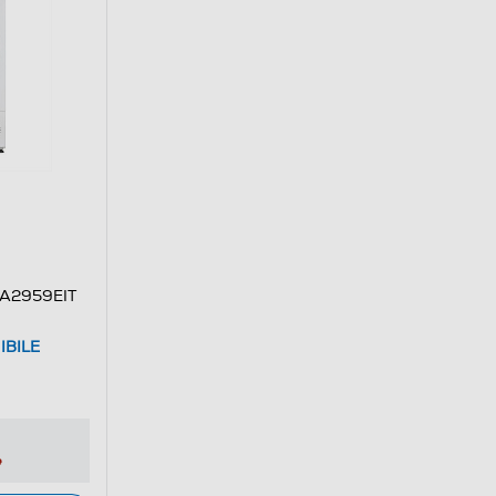
0A2959EIT
IBILE
e