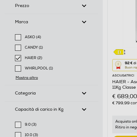
Prezzo
Marca
ASKO (4)
Filtra per Marca: ASKO
CANDY (1)
Filtra per Marca: CANDY
HAIER (2)
Questa
92 €
di
selected Filtro applicato per Marca: HAIER
Buon ra
WHIRLPOOL (1)
azione
Filtra per Marca: WHIRLPOOL
ASCIUGATRICI
aprirà
Mostra altro
HAIER - As
il
11Kg Classe
Calcolato
Categoria
€ 689,00
di
€ 799,99
con
risparmio
Capacità di carico in Kg
energetic
di
Acquisto onl
9.0 (3)
Ritiro in neg
Youreko.
Filtra per Capacità di carico in Kg: 9.0
10.0 (3)