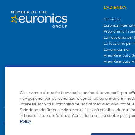
L'AZIENDA
Chi siamo
Euronics Internati
Programma Franc
Lo Facciamo per te
Lo facciamo per i
Lavora con noi
Area Riservata S
Area Riservata Aff
Retail Media
Ronics: agente AI
Ci serviamo di queste tecnologie, anche di terze parti, per off
navigazione, per personalizzare contenuti ed annunci in modo
interessi, fornirti funzionalità dei social media ed analizzare le
Trova negozio
Selezionando “Impostazioni cookie” ti sarà possibile determina
in base alle tue preferenze. Consulta la nostra cookie policy pe
Policy