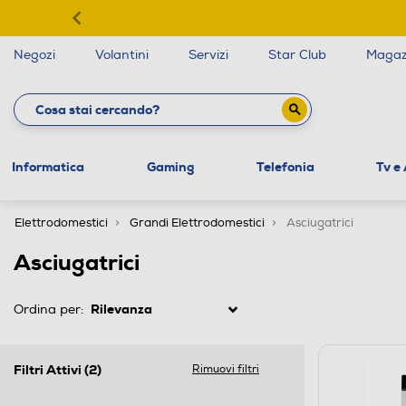
Negozi
Volantini
Servizi
Star Club
Magaz
Informatica
Gaming
Telefonia
Tv e
Elettrodomestici
Grandi Elettrodomestici
Asciugatrici
Asciugatrici
Ordina per:
Filtri Attivi
(2)
Rimuovi filtri