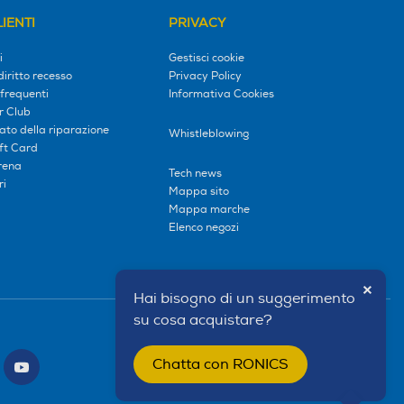
IENTI
PRIVACY
i
Gestisci cookie
diritto recesso
Privacy Policy
frequenti
Informativa Cookies
r Club
tato della riparazione
Whistleblowing
ift Card
erena
Tech news
ri
Mappa sito
Mappa marche
Elenco negozi
×
Hai bisogno di un suggerimento
su cosa acquistare?
Chatta con RONICS