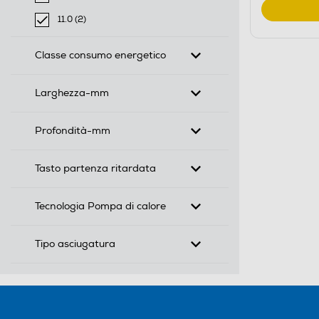
Filtra per Capacità di carico in Kg: 10.0
11.0 (2)
selected Filtro applicato per Capacità di carico in Kg: 1
Classe consumo energetico
Larghezza-mm
Profondità-mm
Tasto partenza ritardata
Tecnologia Pompa di calore
Tipo asciugatura