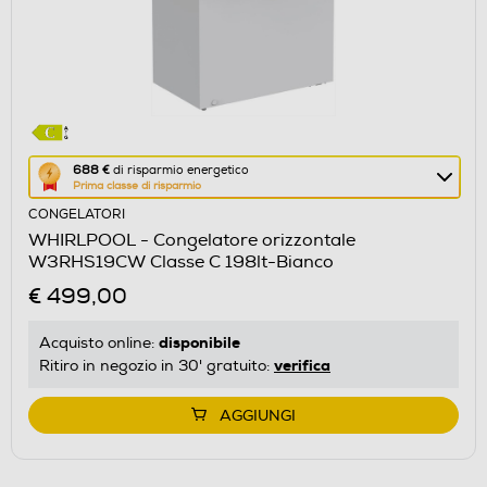
Questa
688 €
di risparmio energetico
Prima classe di risparmio
azione
CONGELATORI
aprirà
WHIRLPOOL - Congelatore orizzontale
il
W3RHS19CW Classe C 198lt-Bianco
Calcolatore
€ 499,00
di
risparmio
disponibile
Acquisto online:
energetico
verifica
Ritiro in negozio in 30' gratuito:
di
Youreko.
AGGIUNGI