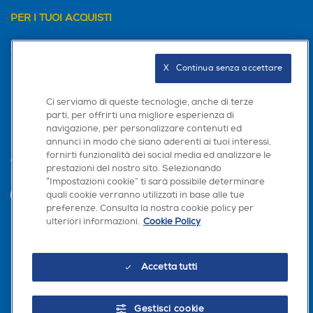
PER I TUOI ACQUISTI
AREA CLIENTI
X   Continua senza accettare
PRIVACY
Ci serviamo di queste tecnologie, anche di terze
parti, per offrirti una migliore esperienza di
navigazione, per personalizzare contenuti ed
annunci in modo che siano aderenti ai tuoi interessi,
fornirti funzionalità dei social media ed analizzare le
Trova negozio
prestazioni del nostro sito. Selezionando
“Impostazioni cookie” ti sarà possibile determinare
×
quali cookie verranno utilizzati in base alle tue
INVIA
Hai bisogno di un
preferenze. Consulta la nostra cookie policy per
suggerimento su cosa
ulteriori informazioni.
Cookie Policy
acquistare?
Seguici sui social
Chatta con RONICS
Accetta tutti
Gestisci cookie