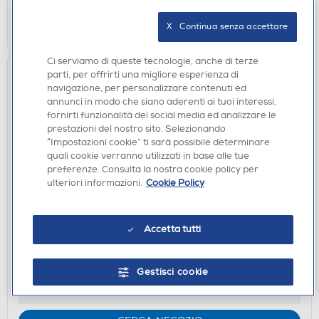
VISUALIZZA
X   Continua senza accettare
Ci serviamo di queste tecnologie, anche di terze
parti, per offrirti una migliore esperienza di
navigazione, per personalizzare contenuti ed
annunci in modo che siano aderenti ai tuoi interessi,
fornirti funzionalità dei social media ed analizzare le
prestazioni del nostro sito. Selezionando
“Impostazioni cookie” ti sarà possibile determinare
quali cookie verranno utilizzati in base alle tue
preferenze. Consulta la nostra cookie policy per
ulteriori informazioni.
Cookie Policy
CUCINE
GLEM GAS - Cucina a gas A855GI Classe A-Inox
Accetta tutti
DISPONIBILE SOLO IN NEGOZIO
Gestisci cookie
non disponibile
Acquisto online:
verifica
Ritiro in negozio in 30' gratuito: