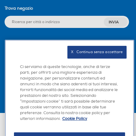
Trova negozio
INVIA
Seguici sui social
X   Continua senza accettare
Ci serviamo di queste tecnologie, anche di terze
parti, per offrirti una migliore esperienza di
Scarica la nostra app
navigazione, per personalizzare contenuti ed
annunci in modo che siano aderenti ai tuoi interessi,
fornirti funzionalità dei social media ed analizzare le
prestazioni del nostro sito. Selezionando
“Impostazioni cookie” ti sarà possibile determinare
quali cookie verranno utilizzati in base alle tue
preferenze. Consulta la nostra cookie policy per
ulteriori informazioni.
Cookie Policy
Euronics Italia SpA. Sede legale Via Montefeltro, 6/a 20156 Milano
Partita Iva, Codice Fiscale e iscrizione CCIAA Milano Monza Brianza Lodi
n. 13337170156. Codice intermediario SDI: HHBD9AK. Vendite soggette
agli Artt. 45 e ss del Codice del Consumo in tema di Diritti dei