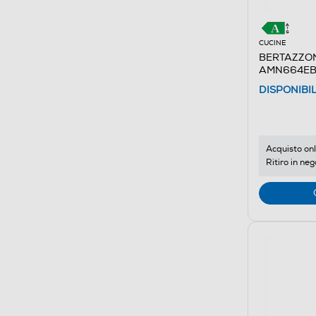
CUCINE
BERTAZZON
AMN664EBV
DISPONIBI
Acquisto onl
Ritiro in neg