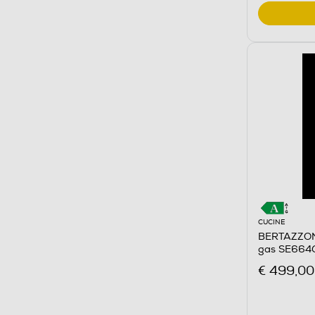
CUCINE
BERTAZZON
gas SE664
€ 499,00