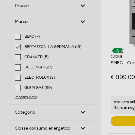
Prezzo
Marca
BEKO (7)
Filtra per Marca: BEKO
BERTAZZONI LA GERMANIA (13)
selected Filtro applicato per Marca: BERTAZZONI L
CUCINE
CRANKER (5)
SMEG - Cuc
Filtra per Marca: CRANKER
DE LONGHI (27)
Filtra per Marca: DE LONGHI
€ 899,00
ELECTROLUX (3)
Filtra per Marca: ELECTROLUX
GLEM GAS (90)
Filtra per Marca: GLEM GAS
Mostra altro
Acquisto onl
Ritiro in neg
Categoria
Classe consumo energetico