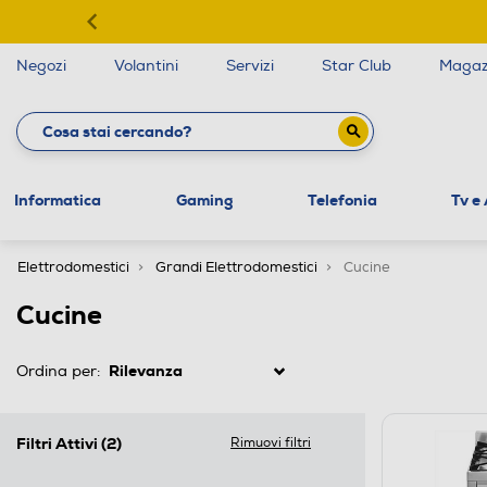
Negozi
Volantini
Servizi
Star Club
Magaz
Informatica
Gaming
Telefonia
Tv e
Elettrodomestici
Grandi Elettrodomestici
Cucine
Cucine
Ordina per:
Filtri Attivi
(2)
Rimuovi filtri