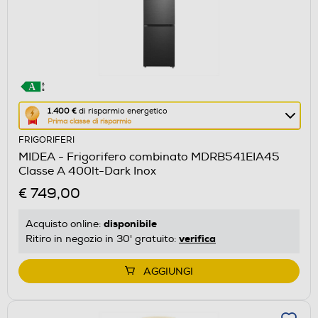
Questa
1.400 €
di risparmio energetico
Prima classe di risparmio
azione
FRIGORIFERI
aprirà
MIDEA - Frigorifero combinato MDRB541EIA45
il
Classe A 400lt-Dark Inox
Calcolatore
€ 749,00
di
risparmio
disponibile
Acquisto online:
energetico
verifica
Ritiro in negozio in 30' gratuito:
di
Youreko.
AGGIUNGI