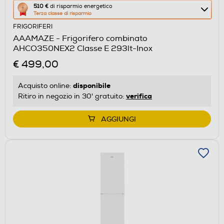
Questa
510 €
di risparmio energetico
Terza classe di risparmio
azione
FRIGORIFERI
aprirà
AAAMAZE - Frigorifero combinato
il
AHCO350NEX2 Classe E 293lt-Inox
Calcolatore
€ 499,00
di
risparmio
disponibile
Acquisto online:
energetico
verifica
Ritiro in negozio in 30' gratuito:
di
Youreko.
AGGIUNGI