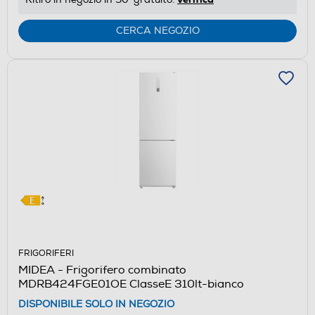
di
Youreko.
CERCA NEGOZIO
FRIGORIFERI
MIDEA - Frigorifero combinato
MDRB424FGE01OE ClasseE 310lt-bianco
DISPONIBILE SOLO IN NEGOZIO