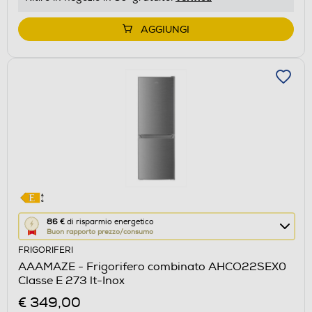
di
Youreko.
AGGIUNGI
Questa
86 €
di risparmio energetico
Buon rapporto prezzo/consumo
azione
FRIGORIFERI
aprirà
AAAMAZE - Frigorifero combinato AHCO22SEX0
il
Classe E 273 lt-Inox
Calcolatore
€ 349,00
di