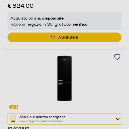
€ 624,00
Calcolatore
di
disponibile
Acquisto online:
risparmio
verifica
Ritiro in negozio in 30' gratuito:
energetico
di
AGGIUNGI
Youreko.
Questa
384 €
di risparmio energetico
Buon rapporto prezzo/consumo
azione
FRIGORIFERI