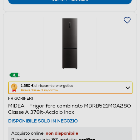
Questa
1.250 €
di risparmio energetico
Prima classe di risparmio
azione
FRIGORIFERI
aprirà
MIDEA - Frigorifero combinato MDRB521MGA28O
il
Classe A 378lt-Acciaio Inox
Calcolatore
DISPONIBILE SOLO IN NEGOZIO
di
risparmio
non disponibile
Acquisto online:
energetico
verifica
Ritiro in negozio in 30' gratuito: