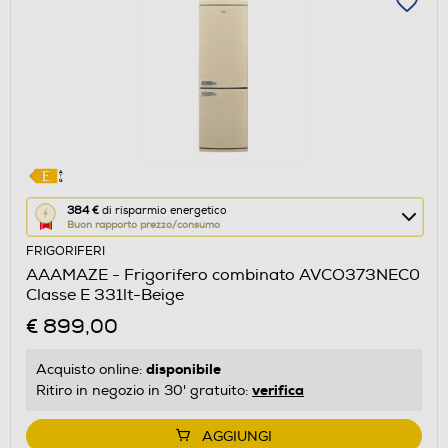
Questa
384 €
di risparmio energetico
Buon rapporto prezzo/consumo
azione
FRIGORIFERI
aprirà
AAAMAZE - Frigorifero combinato AVCO373NEC0
il
Classe E 331lt-Beige
Calcolatore
€ 899,00
di
risparmio
disponibile
Acquisto online:
energetico
verifica
Ritiro in negozio in 30' gratuito:
di
Youreko.
AGGIUNGI