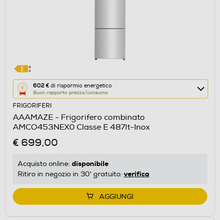
Questa
602 €
di risparmio energetico
Buon rapporto prezzo/consumo
azione
FRIGORIFERI
aprirà
AAAMAZE - Frigorifero combinato
il
AMCO453NEX0 Classe E 487lt-Inox
Calcolatore
€ 699,00
di
risparmio
disponibile
Acquisto online:
energetico
verifica
Ritiro in negozio in 30' gratuito:
di
Youreko.
AGGIUNGI