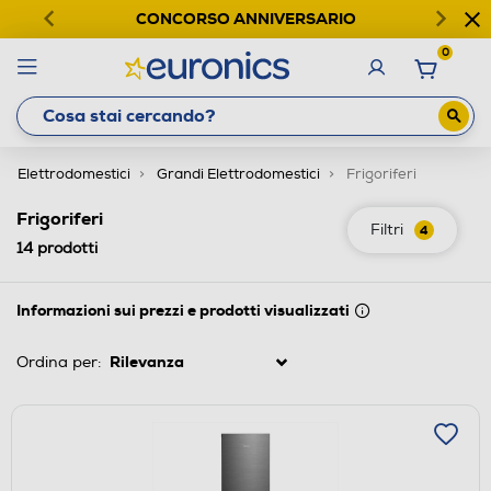
CONCORSO ANNIVERSARIO
0
Elettrodomestici
Grandi Elettrodomestici
Frigoriferi
Frigoriferi
Filtri
4
14
prodotti
Informazioni sui prezzi e prodotti visualizzati
Ordina per: