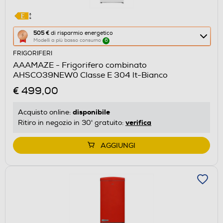
Questa
505 €
di risparmio energetico
Modelli a più basso consumo
6
azione
FRIGORIFERI
aprirà
AAAMAZE - Frigorifero combinato
il
AHSCO39NEW0 Classe E 304 lt-Bianco
Calcolatore
€ 499,00
di
risparmio
disponibile
Acquisto online:
energetico
verifica
Ritiro in negozio in 30' gratuito:
di
Youreko.
AGGIUNGI