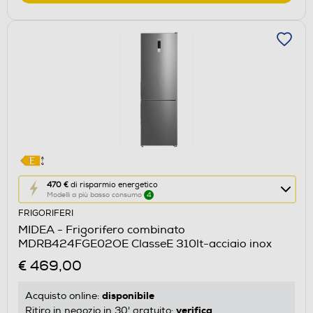
Questa
470 €
di risparmio energetico
Modelli a più basso consumo
4
azione
FRIGORIFERI
aprirà
MIDEA - Frigorifero combinato
il
MDRB424FGE02OE ClasseE 310lt-acciaio inox
Calcolatore
€ 469,00
di
risparmio
disponibile
Acquisto online:
energetico
verifica
Ritiro in negozio in 30' gratuito: