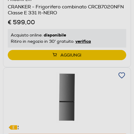
aprirà
CRANKER - Frigorifero combinato CRCB7020NFN
il
Classe E 331 lt-NERO
Calcolatore
€ 599,00
di
risparmio
disponibile
Acquisto online:
energetico
verifica
Ritiro in negozio in 30' gratuito:
di
Youreko.
AGGIUNGI