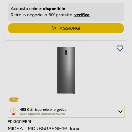
risparmio
disponibile
Acquisto online:
energetico
verifica
Ritiro in negozio in 30' gratuito:
di
Youreko.
AGGIUNGI
Questa
453 €
di risparmio energetico
Buon rapporto prezzo/consumo
azione
FRIGORIFERI
aprirà
MIDEA - MDRB593FGE46-Inox
il