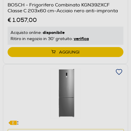
aprirà
BOSCH - Frigorifero Combinato KGN392XCF
il
Classe C 203x60 cm-Acciaio nero anti-impronta
Calcolatore
€ 1.057,00
di
risparmio
disponibile
Acquisto online:
energetico
verifica
Ritiro in negozio in 30' gratuito:
di
Youreko.
AGGIUNGI