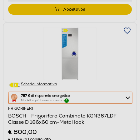
Youreko.
AGGIUNGI
Scheda informativa
Questa
757 €
di risparmio energetico
Modelli a più basso consumo
1
azione
FRIGORIFERI
aprirà
BOSCH - Frigorifero Combinato KGN367LDF
il
Classe D 186x60 cm-Metal look
Calcolatore
€ 800,00
di
€ 1.099,00
consigliato