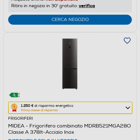
verifica
Ritiro in negozio in 30' gratuito:
CERCA NEGOZIO
Questa
1.250 €
di risparmio energetico
Prima classe di risparmio
azione
FRIGORIFERI
aprirà
MIDEA - Frigorifero combinato MDRB521MGA28O
il
Classe A 378lt-Acciaio Inox
Calcolatore