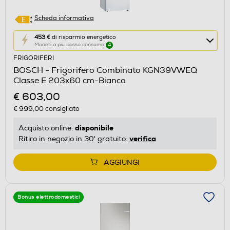
Scheda informativa
Questa
453 €
di risparmio energetico
Modelli a più basso consumo
4
azione
FRIGORIFERI
aprirà
BOSCH - Frigorifero Combinato KGN39VWEQ
il
Classe E 203x60 cm-Bianco
Calcolatore
€ 603,00
di
€ 999,00
consigliato
risparmio
energetico
disponibile
Acquisto online:
di
verifica
Ritiro in negozio in 30' gratuito:
Youreko.
AGGIUNGI
Bonus elettrodomestici