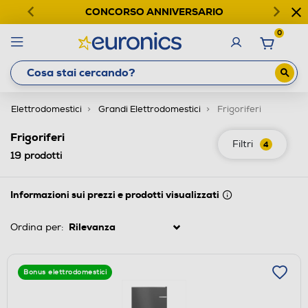
CONCORSO ANNIVERSARIO
0
Elettrodomestici
Grandi Elettrodomestici
Frigoriferi
Frigoriferi
Filtri
4
19
prodotti
Informazioni sui prezzi e prodotti visualizzati
Ordina per:
Bonus elettrodomestici