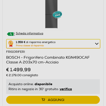
Scheda informativa
Questa
1.359 €
di risparmio energetico
Prima classe di risparmio
azione
FRIGORIFERI
aprirà
BOSCH - Frigorifero Combinato KGN49OCAF
il
Classe A 203x70 cm-Acciaio
Calcolatore
€ 1.499,99
di
€ 2.179,00
consigliato
risparmio
energetico
disponibile
Acquisto online:
di
verifica
Ritiro in negozio in 30' gratuito:
Youreko.
AGGIUNGI