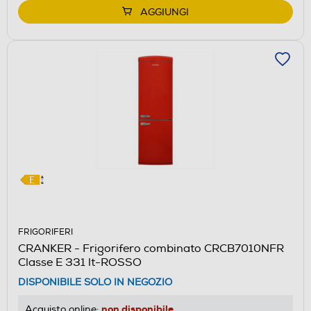
Youreko.
AGGIUNGI
FRIGORIFERI
CRANKER - Frigorifero combinato CRCB7010NFR
Classe E 331 lt-ROSSO
DISPONIBILE SOLO IN NEGOZIO
non disponibile
Acquisto online: