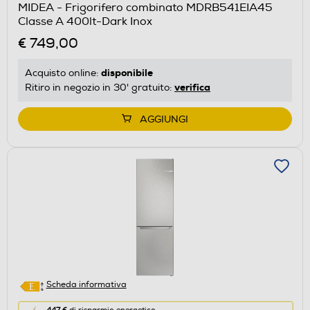
MIDEA - Frigorifero combinato MDRB541EIA45
il
Classe A 400lt-Dark Inox
Calcolatore
€ 749,00
di
risparmio
disponibile
Acquisto online:
energetico
verifica
Ritiro in negozio in 30' gratuito:
di
Youreko.
AGGIUNGI
Scheda informativa