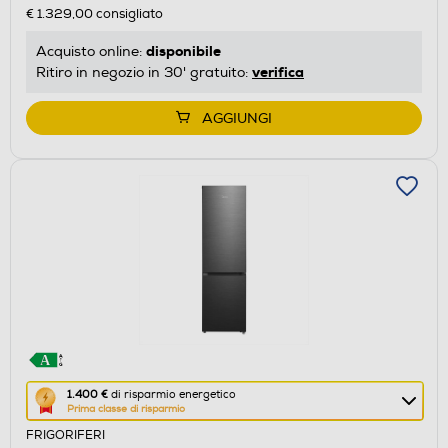
€ 1.329,00
consigliato
risparmio
energetico
disponibile
Acquisto online:
di
verifica
Ritiro in negozio in 30' gratuito:
Youreko.
AGGIUNGI
Questa
1.400 €
di risparmio energetico
Prima classe di risparmio
azione
FRIGORIFERI
aprirà