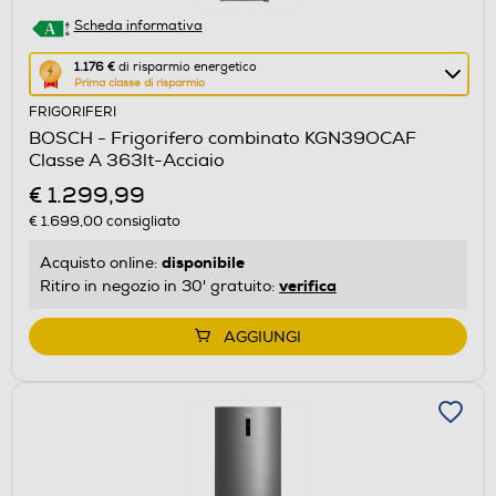
Scheda informativa
Questa
1.176 €
di risparmio energetico
Prima classe di risparmio
azione
FRIGORIFERI
aprirà
BOSCH - Frigorifero combinato KGN39OCAF
il
Classe A 363lt-Acciaio
Calcolatore
€ 1.299,99
di
€ 1.699,00
consigliato
risparmio
energetico
disponibile
Acquisto online:
di
verifica
Ritiro in negozio in 30' gratuito:
Youreko.
AGGIUNGI