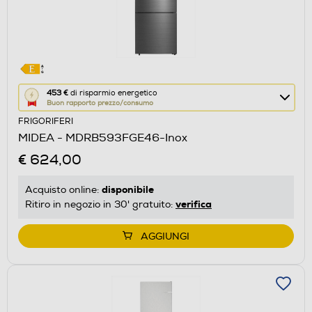
Questa
453 €
di risparmio energetico
Buon rapporto prezzo/consumo
azione
FRIGORIFERI
aprirà
MIDEA - MDRB593FGE46-Inox
il
€ 624,00
Calcolatore
di
disponibile
Acquisto online:
risparmio
verifica
Ritiro in negozio in 30' gratuito:
energetico
di
AGGIUNGI
Youreko.