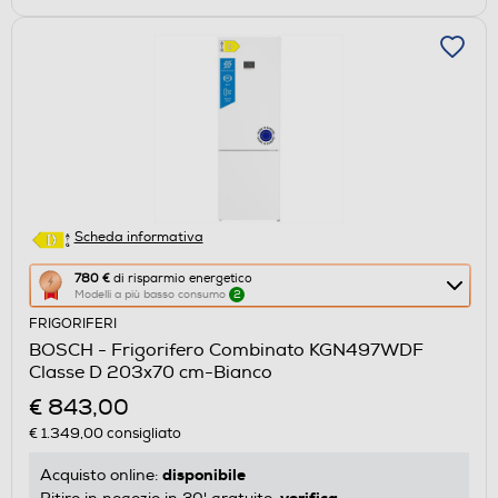
Scheda informativa
Questa
780 €
di risparmio energetico
Modelli a più basso consumo
2
azione
FRIGORIFERI
aprirà
BOSCH - Frigorifero Combinato KGN497WDF
il
Classe D 203x70 cm-Bianco
Calcolatore
€ 843,00
di
€ 1.349,00
consigliato
risparmio
energetico
disponibile
Acquisto online:
di
verifica