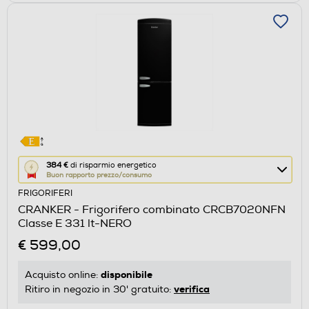
Questa
384 €
di risparmio energetico
Buon rapporto prezzo/consumo
azione
FRIGORIFERI
aprirà
CRANKER - Frigorifero combinato CRCB7020NFN
il
Classe E 331 lt-NERO
Calcolatore
€ 599,00
di
risparmio
disponibile
Acquisto online:
energetico
verifica
Ritiro in negozio in 30' gratuito:
di