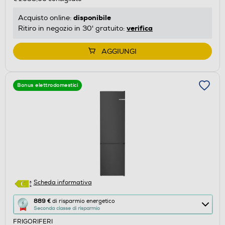
risparmio
energetico
disponibile
Acquisto online:
di
verifica
Ritiro in negozio in 30' gratuito:
Youreko.
AGGIUNGI
Bonus elettrodomestici
Scheda informativa
Questa
889 €
di risparmio energetico
Seconda classe di risparmio
azione
FRIGORIFERI