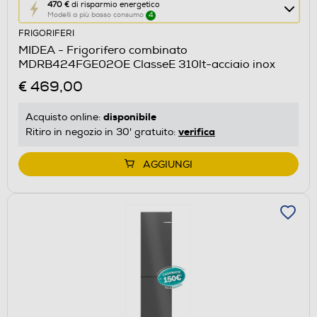
Questa
470 €
di risparmio energetico
Modelli a più basso consumo
4
azione
FRIGORIFERI
aprirà
MIDEA - Frigorifero combinato
il
MDRB424FGE02OE ClasseE 310lt-acciaio inox
Calcolatore
€ 469,00
di
risparmio
disponibile
Acquisto online:
energetico
verifica
Ritiro in negozio in 30' gratuito:
di
Youreko.
AGGIUNGI