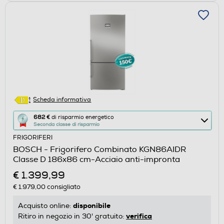
Scheda informativa
Questa
682 €
di risparmio energetico
Seconda classe di risparmio
azione
FRIGORIFERI
aprirà
BOSCH - Frigorifero Combinato KGN86AIDR
il
Classe D 186x86 cm-Acciaio anti-impronta
Calcolatore
€ 1.399,99
di
€ 1.979,00
consigliato
risparmio
energetico
disponibile
Acquisto online:
di
verifica
Ritiro in negozio in 30' gratuito: