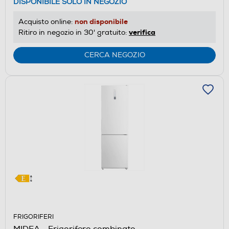
DISPONIBILE SOLO IN NEGOZIO
di
risparmio
non disponibile
Acquisto online:
energetico
verifica
Ritiro in negozio in 30' gratuito:
di
Youreko.
CERCA NEGOZIO
FRIGORIFERI
MIDEA - Frigorifero combinato