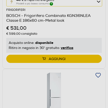
Questa
447 €
di risparmio energetico
Modelli a più basso consumo
6
azione
FRIGORIFERI
aprirà
BOSCH - Frigorifero Combinato KGN36NLEA
il
Classe E 186x60 cm-Metal look
Calcolatore
€ 531,00
di
€ 599,00
consigliato
risparmio
energetico
disponibile
Acquisto online:
di
verifica
Ritiro in negozio in 30' gratuito:
Youreko.
AGGIUNGI