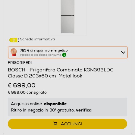
Scheda informativa
Questa
723 €
di risparmio energetico
Modelli a più basso consumo
1
azione
FRIGORIFERI
aprirà
BOSCH - Frigorifero Combinato KGN392LDC
il
Classe D 203x60 cm-Metal look
Calcolatore
€ 699,00
di
€ 999,00
consigliato
risparmio
energetico
disponibile
Acquisto online:
di
verifica
Ritiro in negozio in 30' gratuito:
Youreko.
AGGIUNGI