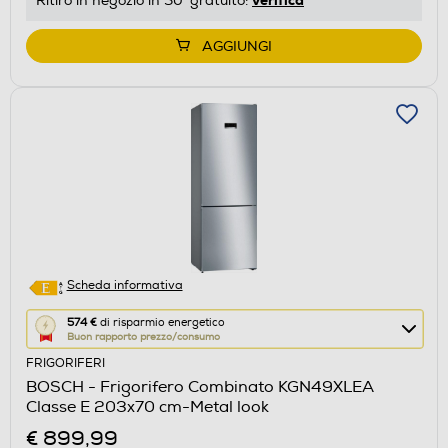
Ritiro in negozio in 30' gratuito:
Youreko.
AGGIUNGI
Scheda informativa
Questa
574 €
di risparmio energetico
Buon rapporto prezzo/consumo
azione
FRIGORIFERI
aprirà
BOSCH - Frigorifero Combinato KGN49XLEA
il
Classe E 203x70 cm-Metal look
Calcolatore
€ 899,99
di