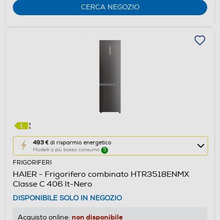
Youreko.
CERCA NEGOZIO
Questa
493 €
di risparmio energetico
Modelli a più basso consumo
5
azione
FRIGORIFERI
aprirà
HAIER - Frigorifero combinato HTR3518ENMX
il
Classe C 406 lt-Nero
Calcolatore
DISPONIBILE SOLO IN NEGOZIO
di
risparmio
non disponibile
Acquisto online: