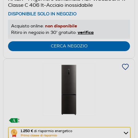
il
Classe C 406 lt-Acciaio inossidabile
Calcolatore
DISPONIBILE SOLO IN NEGOZIO
di
risparmio
non disponibile
Acquisto online:
energetico
verifica
Ritiro in negozio in 30' gratuito:
di
Youreko.
CERCA NEGOZIO
Questa
1.250 €
di risparmio energetico
Prima classe di risparmio