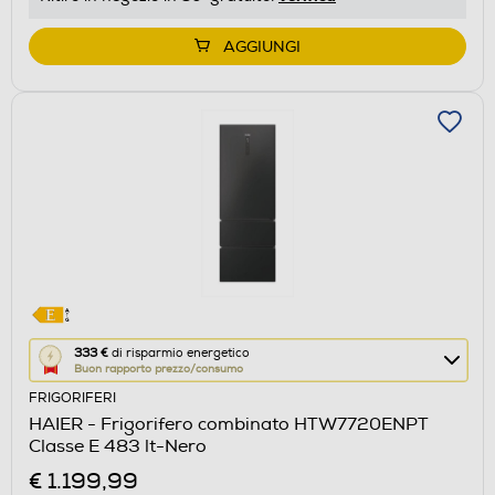
di
Youreko.
AGGIUNGI
Questa
333 €
di risparmio energetico
Buon rapporto prezzo/consumo
azione
FRIGORIFERI
aprirà
HAIER - Frigorifero combinato HTW7720ENPT
il
Classe E 483 lt-Nero
Calcolatore
€ 1.199,99
di