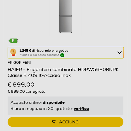
Questa
1.245 €
di risparmio energetico
Modelli a più basso consumo
2
azione
FRIGORIFERI
aprirà
HAIER - Frigorifero combinato HDPW5620BNPK
il
Classe B 409 lt-Acciaio inox
Calcolatore
€ 899,00
di
€ 999,00
consigliato
risparmio
energetico
disponibile
Acquisto online:
di
verifica
Ritiro in negozio in 30' gratuito:
Youreko.
AGGIUNGI