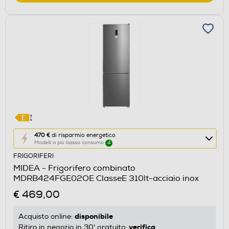
Questa
470 €
di risparmio energetico
Modelli a più basso consumo
4
azione
FRIGORIFERI
aprirà
MIDEA - Frigorifero combinato
il
MDRB424FGE02OE ClasseE 310lt-acciaio inox
Calcolatore
€ 469,00
di
risparmio
disponibile
Acquisto online:
energetico
verifica
Ritiro in negozio in 30' gratuito: