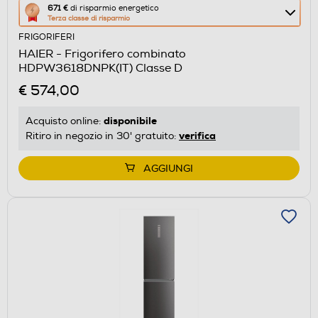
Questa
671 €
di risparmio energetico
Terza classe di risparmio
azione
FRIGORIFERI
aprirà
HAIER - Frigorifero combinato
il
HDPW3618DNPK(IT) Classe D
Calcolatore
€ 574,00
di
risparmio
disponibile
Acquisto online:
energetico
verifica
Ritiro in negozio in 30' gratuito:
di
Youreko.
AGGIUNGI