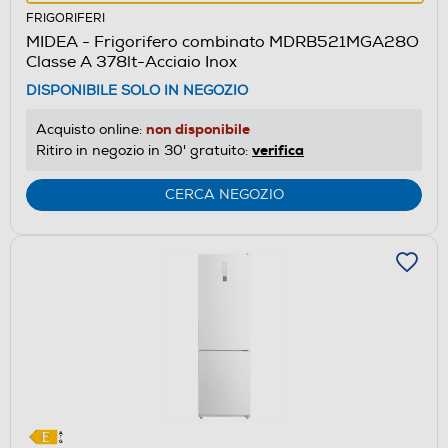
azione
FRIGORIFERI
aprirà
MIDEA - Frigorifero combinato MDRB521MGA28O
il
Classe A 378lt-Acciaio Inox
Calcolatore
DISPONIBILE SOLO IN NEGOZIO
di
risparmio
non disponibile
Acquisto online:
energetico
verifica
Ritiro in negozio in 30' gratuito:
di
Youreko.
CERCA NEGOZIO