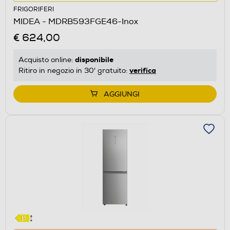
azione
FRIGORIFERI
aprirà
MIDEA - MDRB593FGE46-Inox
il
€ 624,00
Calcolatore
di
disponibile
Acquisto online:
risparmio
verifica
Ritiro in negozio in 30' gratuito:
energetico
di
AGGIUNGI
Youreko.