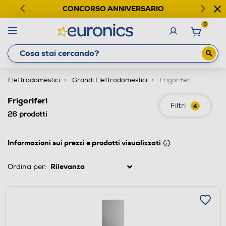
CONCORSO ANNIVERSARIO
0
Elettrodomestici
Grandi Elettrodomestici
Frigoriferi
Frigoriferi
Filtri
4
26
prodotti
Informazioni sui prezzi e prodotti visualizzati
Ordina per: