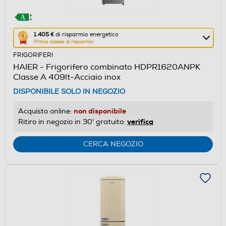
Questa
1.405 €
di risparmio energetico
Prima classe di risparmio
azione
FRIGORIFERI
aprirà
HAIER - Frigorifero combinato HDPR1620ANPK
il
Classe A 409lt-Acciaio inox
Calcolatore
DISPONIBILE SOLO IN NEGOZIO
di
risparmio
non disponibile
Acquisto online:
energetico
verifica
Ritiro in negozio in 30' gratuito:
di
Youreko.
CERCA NEGOZIO