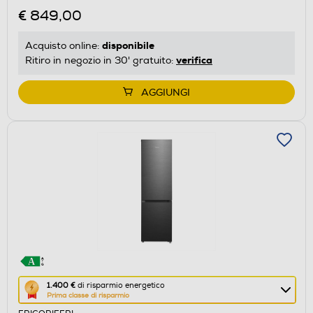
Calcolatore
€ 849,00
di
risparmio
disponibile
Acquisto online:
energetico
verifica
Ritiro in negozio in 30' gratuito:
di
Youreko.
AGGIUNGI
Questa
1.400 €
di risparmio energetico
Prima classe di risparmio
azione