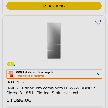
AGGIUNGI
Questa
666 €
di risparmio energetico
Terza classe di risparmio
azione
FRIGORIFERI
aprirà
HAIER - Frigorifero combinato HTW7720DNMP
il
Classe D 486 lt-Platino, Stainless steel
Calcolatore
€ 1.026,00
di
risparmio