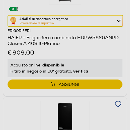
Questa
1.405 €
di risparmio energetico
Prima classe di risparmio
azione
FRIGORIFERI
aprirà
HAIER - Frigorifero combinato HDPW5620ANPD
il
Classe A 409 lt-Platino
Calcolatore
€ 909,00
di
risparmio
disponibile
Acquisto online:
energetico
verifica
Ritiro in negozio in 30' gratuito:
di
Youreko.
AGGIUNGI