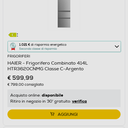
Questa
1.021 €
di risparmio energetico
Seconda classe di risparmio
azione
FRIGORIFERI
aprirà
HAIER - Frigorifero Combinato 414L
il
HTR3620CNMG Classe C-Argento
Calcolatore
€ 599,99
di
€ 799,00
consigliato
risparmio
energetico
disponibile
Acquisto online:
di
verifica
Ritiro in negozio in 30' gratuito:
Youreko.
AGGIUNGI