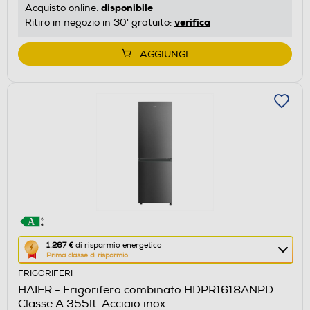
disponibile
Acquisto online:
energetico
verifica
Ritiro in negozio in 30' gratuito:
di
Youreko.
AGGIUNGI
Questa
1.267 €
di risparmio energetico
Prima classe di risparmio
azione
FRIGORIFERI
aprirà
HAIER - Frigorifero combinato HDPR1618ANPD
il
Classe A 355lt-Acciaio inox