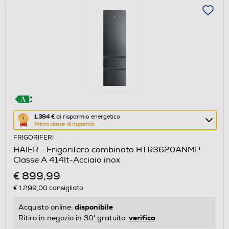
Questa
1.394 €
di risparmio energetico
Prima classe di risparmio
azione
FRIGORIFERI
aprirà
HAIER - Frigorifero combinato HTR3620ANMP
il
Classe A 414lt-Acciaio inox
Calcolatore
€ 899,99
di
€ 1.299,00
consigliato
risparmio
energetico
disponibile
Acquisto online:
di
verifica
Ritiro in negozio in 30' gratuito:
Youreko.