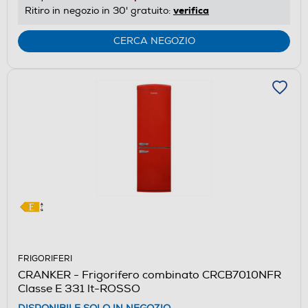
energetico
verifica
Ritiro in negozio in 30' gratuito:
di
Youreko.
CERCA NEGOZIO
FRIGORIFERI
CRANKER - Frigorifero combinato CRCB7010NFR
Classe E 331 lt-ROSSO