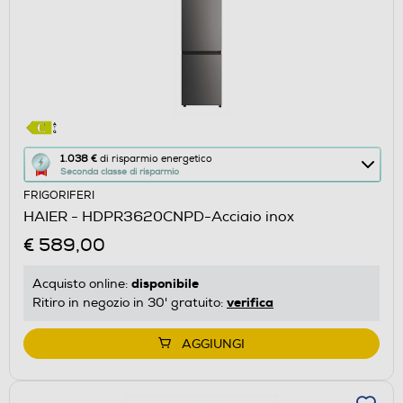
Questa
1.038 €
di risparmio energetico
Seconda classe di risparmio
azione
FRIGORIFERI
aprirà
HAIER - HDPR3620CNPD-Acciaio inox
il
€ 589,00
Calcolatore
di
disponibile
Acquisto online:
risparmio
verifica
Ritiro in negozio in 30' gratuito:
energetico
di
AGGIUNGI
Youreko.