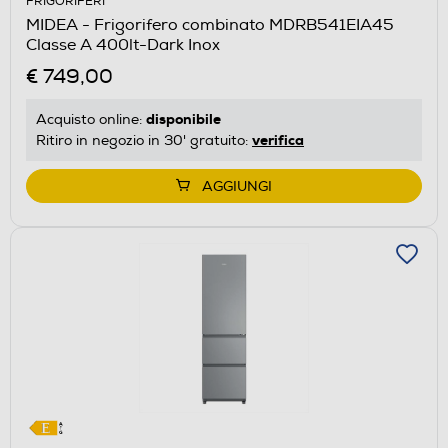
FRIGORIFERI
aprirà
MIDEA - Frigorifero combinato MDRB541EIA45
il
Classe A 400lt-Dark Inox
Calcolatore
€ 749,00
di
risparmio
disponibile
Acquisto online:
energetico
verifica
Ritiro in negozio in 30' gratuito:
di
Youreko.
AGGIUNGI