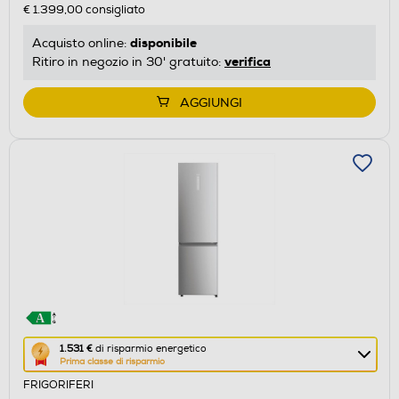
€ 1.399,00
consigliato
risparmio
energetico
disponibile
Acquisto online:
di
verifica
Ritiro in negozio in 30' gratuito:
Youreko.
AGGIUNGI
Questa
1.531 €
di risparmio energetico
Prima classe di risparmio
azione
FRIGORIFERI
aprirà