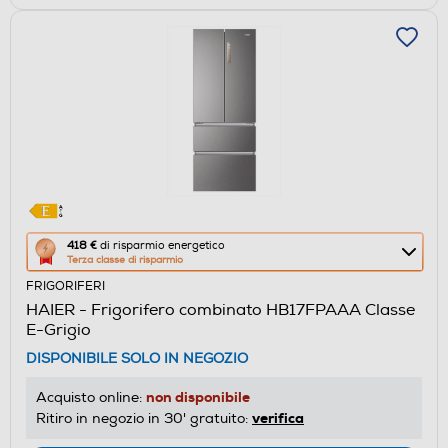
Questa
418 €
di risparmio energetico
Terza classe di risparmio
azione
FRIGORIFERI
aprirà
HAIER - Frigorifero combinato HB17FPAAA Classe
il
E-Grigio
Calcolatore
DISPONIBILE SOLO IN NEGOZIO
di
risparmio
non disponibile
Acquisto online:
energetico
verifica
Ritiro in negozio in 30' gratuito:
di