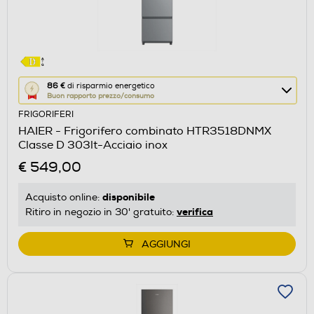
Questa
86 €
di risparmio energetico
Buon rapporto prezzo/consumo
azione
FRIGORIFERI
aprirà
HAIER - Frigorifero combinato HTR3518DNMX
il
Classe D 303lt-Acciaio inox
Calcolatore
€ 549,00
di
risparmio
disponibile
Acquisto online:
energetico
verifica
Ritiro in negozio in 30' gratuito:
di
Youreko.
AGGIUNGI