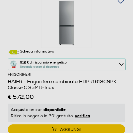
Scheda informativa
Questa
912 €
di risparmio energetico
Seconda classe di risparmio
azione
FRIGORIFERI
aprirà
HAIER - Frigorifero combinato HDPR1618CNPK
il
Classe C 352 lt-Inox
Calcolatore
€ 572,00
di
risparmio
disponibile
Acquisto online:
energetico
verifica
Ritiro in negozio in 30' gratuito:
di
Youreko.
AGGIUNGI