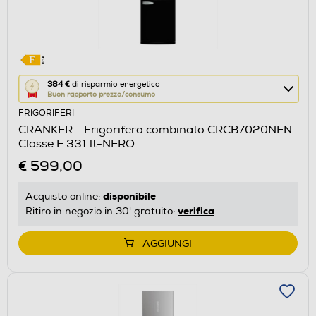
Questa
384 €
di risparmio energetico
Buon rapporto prezzo/consumo
azione
FRIGORIFERI
aprirà
CRANKER - Frigorifero combinato CRCB7020NFN
il
Classe E 331 lt-NERO
Calcolatore
€ 599,00
di
risparmio
disponibile
Acquisto online:
energetico
verifica
Ritiro in negozio in 30' gratuito:
di
Youreko.
AGGIUNGI