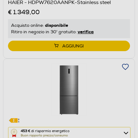
HAIER - HDPW7620AANPK-Stainless steel
il
€ 1.349,00
Calcolatore
di
disponibile
Acquisto online:
risparmio
verifica
Ritiro in negozio in 30' gratuito:
energetico
di
AGGIUNGI
Youreko.
Questa
453 €
di risparmio energetico
Buon rapporto prezzo/consumo