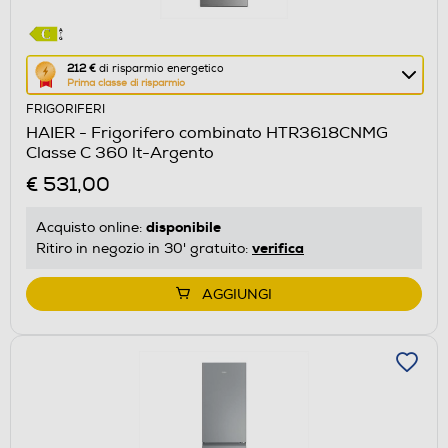
Questa
212 €
di risparmio energetico
Prima classe di risparmio
azione
FRIGORIFERI
aprirà
HAIER - Frigorifero combinato HTR3618CNMG
il
Classe C 360 lt-Argento
Calcolatore
€ 531,00
di
risparmio
disponibile
Acquisto online:
energetico
verifica
Ritiro in negozio in 30' gratuito:
di
Youreko.
AGGIUNGI