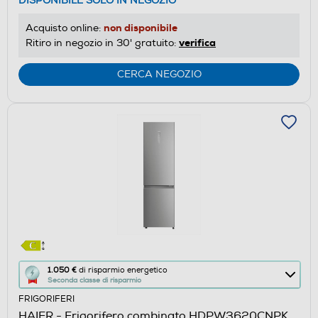
DISPONIBILE SOLO IN NEGOZIO
non disponibile
Acquisto online:
verifica
Ritiro in negozio in 30' gratuito:
CERCA NEGOZIO
Questa
1.050 €
di risparmio energetico
Seconda classe di risparmio
azione
FRIGORIFERI
aprirà
HAIER - Frigorifero combinato HDPW3620CNPK