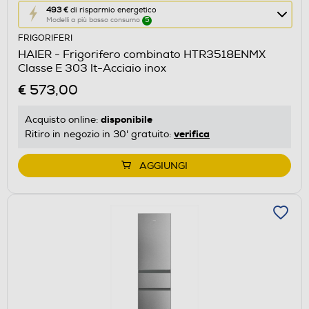
Questa
493 €
di risparmio energetico
Modelli a più basso consumo
5
azione
FRIGORIFERI
aprirà
HAIER - Frigorifero combinato HTR3518ENMX
il
Classe E 303 lt-Acciaio inox
Calcolatore
€ 573,00
di
risparmio
disponibile
Acquisto online:
energetico
verifica
Ritiro in negozio in 30' gratuito:
di
Youreko.
AGGIUNGI