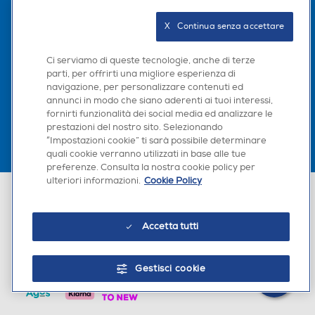
Seguici sui social
X   Continua senza accettare
Ci serviamo di queste tecnologie, anche di terze
parti, per offrirti una migliore esperienza di
Scarica la nostra app
navigazione, per personalizzare contenuti ed
annunci in modo che siano aderenti ai tuoi interessi,
fornirti funzionalità dei social media ed analizzare le
prestazioni del nostro sito. Selezionando
“Impostazioni cookie” ti sarà possibile determinare
×
quali cookie verranno utilizzati in base alle tue
Hai bisogno di un
preferenze. Consulta la nostra cookie policy per
suggerimento su cosa
ulteriori informazioni.
Cookie Policy
acquistare?
Euronics Italia SpA. Sede legale Via Montefeltro, 6/a 20156 Milano
Partita Iva, Codice Fiscale e iscrizione CCIAA Milano Monza Brianza Lodi
n. 13337170156. Codice intermediario SDI: HHBD9AK. Vendite soggette
Chatta con RONICS
agli Artt. 45 e ss del Codice del Consumo in tema di Diritti dei
Accetta tutti
Consumatori.
Gestisci cookie