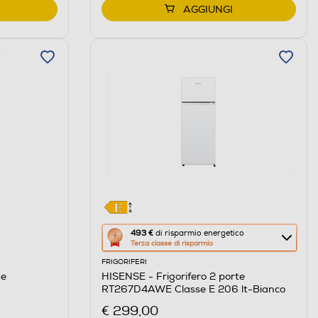
AGGIUNGI
Questa
493 €
di risparmio energetico
Terza classe di risparmio
azione
FRIGORIFERI
aprirà
te
HISENSE - Frigorifero 2 porte
il
RT267D4AWE Classe E 206 lt-Bianco
Calcolatore
€ 299,00