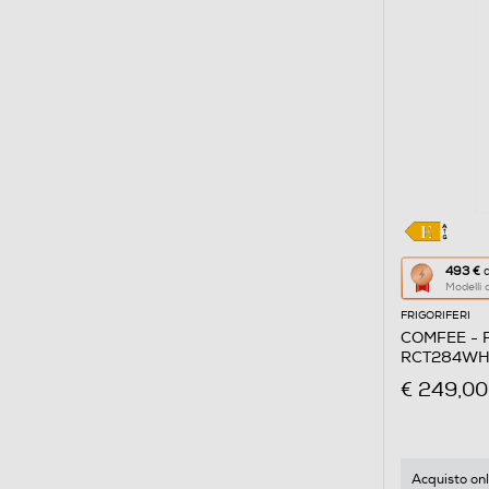
Questa
493 €
d
Modelli
azione
FRIGORIFERI
aprirà
COMFEE - Fr
il
RCT284WH2A
Calcolato
€ 249,00
di
risparmio
energetic
di
Acquisto onl