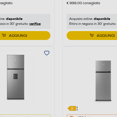
sigliato
€ 999,00
consigliato
o
disponibile
disponibile
ine:
Acquisto online:
verifica
ozio in 30' gratuito:
Ritiro in negozio in 30' gratuito:
AGGIUNGI
AGGIUNGI