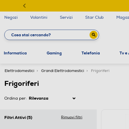
Negozi
Volantini
Servizi
Star Club
Magaz
Informatica
Gaming
Telefonia
Tv e
Elettrodomestici
Grandi Elettrodomestici
Frigoriferi
Frigoriferi
Ordina per:
Filtri Attivi
(5)
Rimuovi filtri