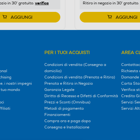
verifica
ozio in 30' gratuito:
Ritiro in negozio in 30' gratuito:
Youreko.
AGGIUNGI
AGGIUNGI
PER I TUOI ACQUISTI
AREA CL
Condizioni di vendita (Consegna a
Contattac
onal
domicilio)
Richiesta 
hising
Condizioni di vendita (Prenota e Ritira)
Domande 
, i nostri impegni
Prenota e Ritira in Negozio
Carta Sta
l tuo mondo
Garanzia Legale
Verifica s
Diritto di Recesso e Difetti di Conformità
Credito G
oci
Prezzi e Sconti (Omnibus)
Servizi S
iliati
Metodi di pagamento
Servizi Alt
Finanziamenti
Compra ora e paga dopo
Consegna e Installazione