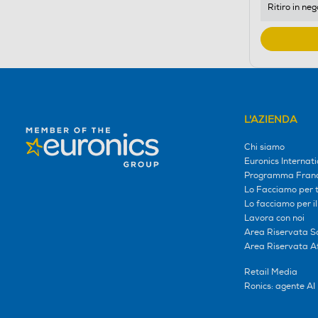
Ritiro in neg
Youreko.
L'AZIENDA
Chi siamo
Euronics Internati
Programma Franc
Lo Facciamo per te
Lo facciamo per i
Lavora con noi
Area Riservata S
Area Riservata Aff
Retail Media
Ronics: agente AI