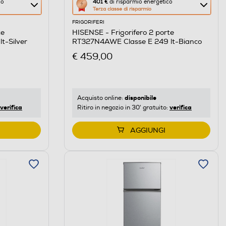
Questa
co
401 €
di risparmio energetico
Terza classe di risparmio
azione
FRIGORIFERI
aprirà
te
HISENSE - Frigorifero 2 porte
il
t-Silver
RT327N4AWE Classe E 249 lt-Bianco
Calcolatore
€ 459,00
di
risparmio
energetico
di
disponibile
Acquisto online:
verifica
verifica
Ritiro in negozio in 30' gratuito:
Youreko.
AGGIUNGI