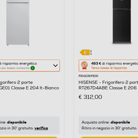
Questa
i risparmio energetico
493 €
di risparmio energeti
 a più basso consumo
1
Terza classe di risparmio
azione
FRIGORIFERI
aprirà
gorifero 2 porte
HISENSE - Frigorifero 2 por
il
01 Classe E 204 lt-Bianco
RT267D4ABE Classe E 206 
re
Calcolatore
€ 312,00
di
risparmio
o
energetico
di
disponibile
disponibile
ine:
Acquisto online:
verifica
ozio in 30' gratuito:
Ritiro in negozio in 30' gratuito:
Youreko.