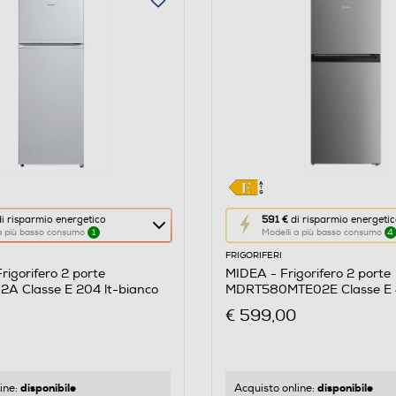
Questa
i risparmio energetico
591 €
di risparmio energeti
 a più basso consumo
1
Modelli a più basso consumo
4
azione
FRIGORIFERI
aprirà
igorifero 2 porte
MIDEA - Frigorifero 2 porte
il
 Classe E 204 lt-bianco
MDRT580MTE02E Classe E 4
re
Calcolatore
acciaio inox
€ 599,00
di
risparmio
o
energetico
di
disponibile
disponibile
ine:
Acquisto online: