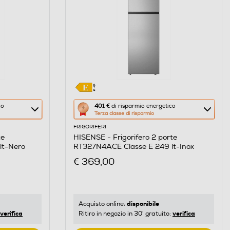
Questa
co
401 €
di risparmio energetico
Terza classe di risparmio
azione
FRIGORIFERI
aprirà
te
HISENSE - Frigorifero 2 porte
il
lt-Nero
RT327N4ACE Classe E 249 lt-Inox
Calcolatore
€ 369,00
di
risparmio
energetico
di
disponibile
Acquisto online:
verifica
verifica
Ritiro in negozio in 30' gratuito:
Youreko.