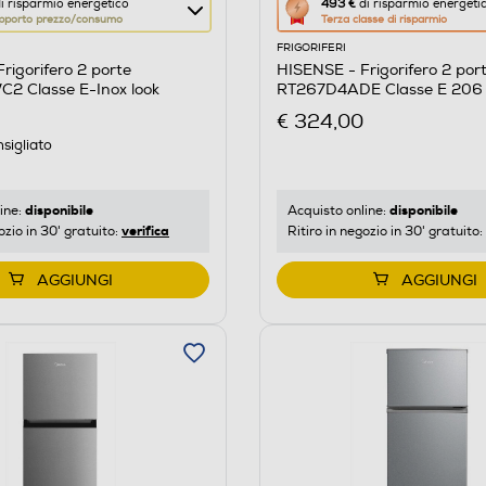
Questa
i risparmio energetico
493 €
di risparmio energeti
pporto prezzo/consumo
Terza classe di risparmio
azione
FRIGORIFERI
aprirà
rigorifero 2 porte
HISENSE - Frigorifero 2 por
il
 Classe E-Inox look
RT267D4ADE Classe E 206 l
re
Calcolatore
€ 324,00
di
sigliato
risparmio
o
energetico
di
disponibile
disponibile
ine:
Acquisto online:
verifica
ozio in 30' gratuito:
Ritiro in negozio in 30' gratuito:
Youreko.
AGGIUNGI
AGGIUNGI