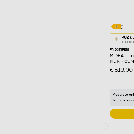
Questa
482 €
d
Modelli
azione
FRIGORIFERI
aprirà
MIDEA - Fri
il
MDRT489MTE
Calcolato
acciaio inox
€ 519,00
di
risparmio
energetic
di
Acquisto onl
Ritiro in neg
Youreko.