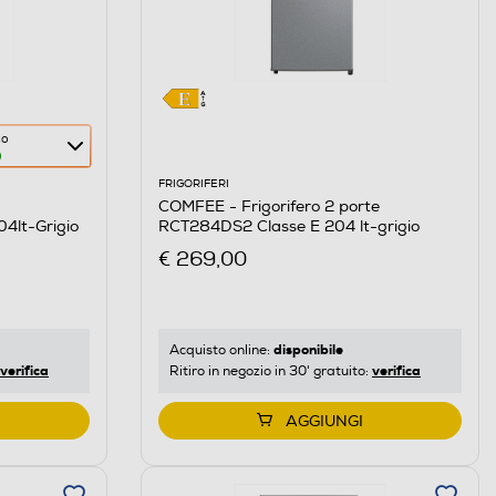
co
FRIGORIFERI
COMFEE - Frigorifero 2 porte
se E 204lt-Grigio
RCT284DS2 Classe E 204 lt-grigio
€ 269,00
disponibile
Acquisto online:
verifica
verifica
Ritiro in negozio in 30' gratuito:
AGGIUNGI