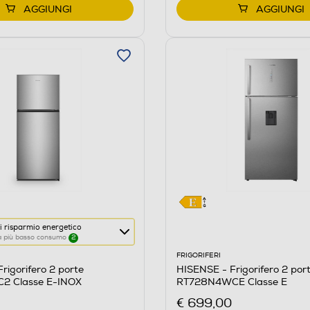
AGGIUNGI
AGGIUNGI
i risparmio energetico
 a più basso consumo
2
FRIGORIFERI
rigorifero 2 porte
HISENSE - Frigorifero 2 por
2 Classe E-INOX
RT728N4WCE Classe E
re
€ 699,00