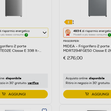
Questa
i risparmio energetico
493 €
di risparmio energeti
 a più basso consumo
3
Modelli a più basso consumo
1
azione
FRIGORIFERI
aprirà
gorifero 2 porte
MIDEA - Frigorifero 2 porte
il
02E Classe E 338 lt-
MDRT294FGE50 Clas
re
Calcolatore
€ 276,00
di
risparmio
o
energetico
di
disponibile
disponibile
ine:
Acquisto online:
verifica
ozio in 30' gratuito:
Ritiro in negozio in 30' gratuito:
Youreko.
AGGIUNGI
AGGIUNGI