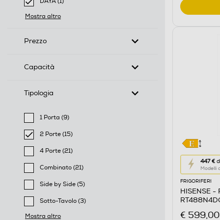
DAYA (1)
selected Filtro applicato per Marca: DAYA
Mostra altro
Prezzo
Capacità
Tipologia
1 Porta (9)
Filtra per Tipologia: 1 Porta
2 Porte (15)
selected Filtro applicato per Tipologia: 2 Porte
4 Porte (21)
Questa
Filtra per Tipologia: 4 Porte
447 €
d
Combinato (21)
Modelli
azione
Filtra per Tipologia: Combinato
FRIGORIFERI
aprirà
Side by Side (5)
HISENSE - F
Filtra per Tipologia: Side by Side
il
RT488N4DC
Sotto-Tavolo (3)
Calcolato
Filtra per Tipologia: Sotto-Tavolo
€ 599,00
Mostra altro