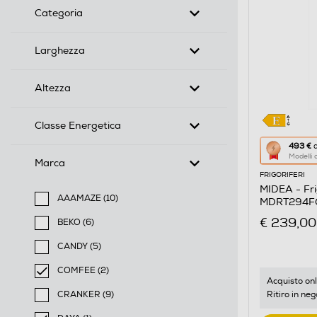
Categoria
Larghezza
Altezza
Classe Energetica
Questa
493 €
d
Modelli
azione
Marca
FRIGORIFERI
aprirà
MIDEA - Fri
il
AAAMAZE (10)
MDRT294FGE
Calcolato
Filtra per Marca: AAAMAZE
€ 239,00
BEKO (6)
di
Filtra per Marca: BEKO
risparmio
CANDY (5)
Filtra per Marca: CANDY
energetic
COMFEE (2)
di
Acquisto onl
selected Filtro applicato per Marca: COMFEE
Ritiro in neg
CRANKER (9)
Youreko.
Filtra per Marca: CRANKER