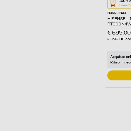
Questa
160 €
d
Buon ra
azione
FRIGORIFERI
aprirà
HISENSE - F
il
RT600N4WC2
Calcolato
€ 699,00
di
€ 899,00
con
risparmio
energetic
di
Acquisto onl
Ritiro in neg
Youreko.