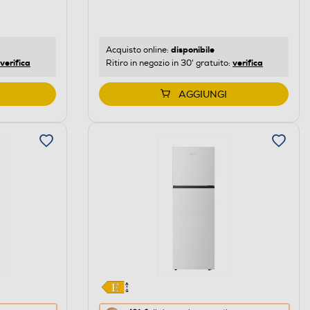
di
risparmio
energetico
di
disponibile
Acquisto online:
verifica
verifica
Ritiro in negozio in 30' gratuito:
Youreko.
AGGIUNGI