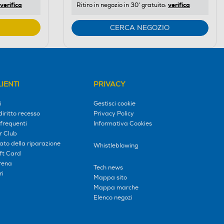
verifica
verifica
Ritiro in negozio in 30' gratuito:
CERCA NEGOZIO
IENTI
PRIVACY
i
Gestisci cookie
diritto recesso
Privacy Policy
frequenti
Informativa Cookies
r Club
tato della riparazione
Whistleblowing
ift Card
erena
Tech news
ri
Mappa sito
Mappa marche
Elenco negozi