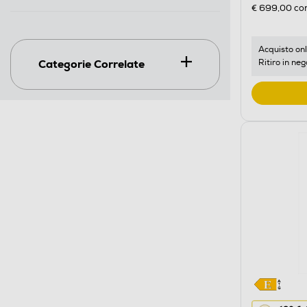
di
€ 699,00
con
risparmio
energetic
di
Acquisto onl
Categorie Correlate
Ritiro in neg
Youreko.