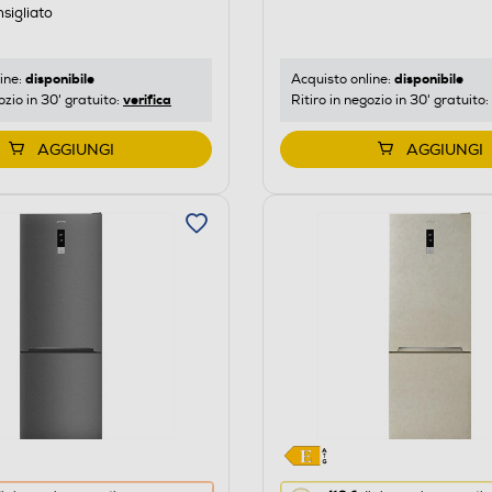
di
sigliato
risparmio
energetico
di
disponibile
disponibile
ine:
Acquisto online:
verifica
ozio in 30' gratuito:
Ritiro in negozio in 30' gratuito:
Youreko.
AGGIUNGI
AGGIUNGI