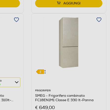
AGGIUNGI
co
FRIGORIFERI
ato
SMEG - Frigorifero combinato
310lt-
FC18EN1M1 Classe E 330 lt-Panna
€ 649,00