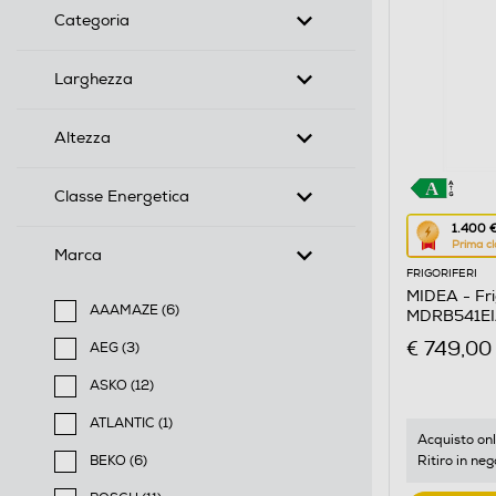
Categoria
Larghezza
Altezza
Classe Energetica
Questa
1.400 
Prima cl
azione
Marca
FRIGORIFERI
aprirà
MIDEA - Fri
il
AAAMAZE (6)
MDRB541EIA
Calcolato
Filtra per Marca: AAAMAZE
Inox
€ 749,00
AEG (3)
di
Filtra per Marca: AEG
risparmio
ASKO (12)
Filtra per Marca: ASKO
energetic
ATLANTIC (1)
di
Acquisto onl
Filtra per Marca: ATLANTIC
Ritiro in neg
BEKO (6)
Youreko.
Filtra per Marca: BEKO