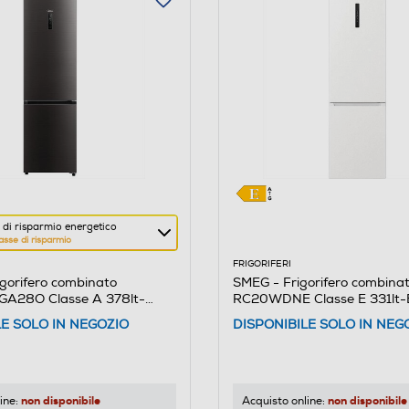
di risparmio energetico
asse di risparmio
FRIGORIFERI
gorifero combinato
SMEG - Frigorifero combina
A28O Classe A 378lt-
RC20WDNE Classe E 331lt-
re
LE SOLO IN NEGOZIO
DISPONIBILE SOLO IN NEG
o
non disponibile
non disponibile
ine:
Acquisto online: