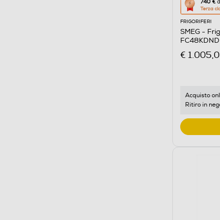
Questa
740 €
d
Terza cl
azione
FRIGORIFERI
aprirà
SMEG - Frig
il
FC48KDND C
Calcolato
€ 1.005,
di
risparmio
energetic
di
Acquisto onl
Ritiro in neg
Youreko.