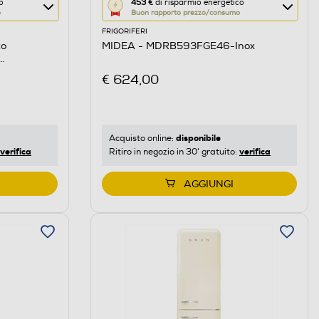
Questa
o
453 €
di risparmio energetico
o
Buon rapporto prezzo/consumo
azione
FRIGORIFERI
aprirà
to
MIDEA - MDRB593FGE46-Inox
il
Calcolatore
€ 624,00
di
risparmio
energetico
di
disponibile
Acquisto online:
verifica
verifica
Ritiro in negozio in 30' gratuito:
Youreko.
AGGIUNGI