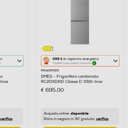
Questa
co
688 €
di risparmio energetico
Modelli a più basso consumo
4
azione
FRIGORIFERI
aprirà
to
SMEG - Frigorifero combinato
il
Inox
RC20XDND Classe D 331lt-Inox
Calcolatore
€ 695,00
di
risparmio
energetico
di
disponibile
Acquisto online:
verifica
verifica
Ritiro in negozio in 30' gratuito:
Youreko.