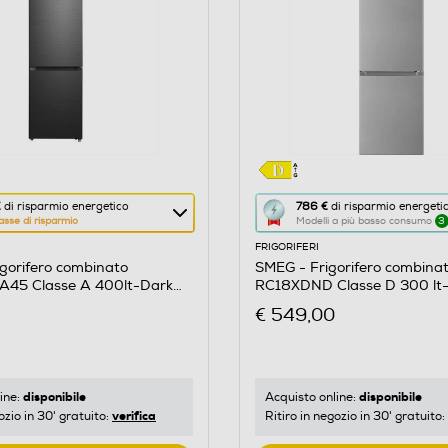
Questa
€
di risparmio energetico
786 €
di risparmio energeti
asse di risparmio
Modelli a più basso consumo
3
azione
FRIGORIFERI
aprirà
gorifero combinato
SMEG - Frigorifero combina
il
45 Classe A 400lt-Dark
RC18XDND Classe D 300 lt-
re
Calcolatore
€ 549,00
di
risparmio
o
energetico
di
disponibile
disponibile
ine:
Acquisto online:
verifica
ozio in 30' gratuito:
Ritiro in negozio in 30' gratuito:
Youreko.