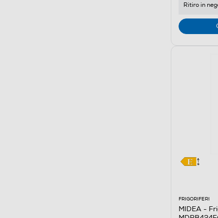
Ritiro in neg
Youreko.
FRIGORIFERI
MIDEA - Fri
MDRB424FG