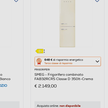
Questa
648 €
di risparmio energetico
Terza classe di risparmio
azione
FRIGORIFERI
aprirà
to
SMEG - Frigorifero combinato
il
Bianco
FAB32RCR5 Classe D 350lt-Crema
Calcolatore
€ 2.149,00
OZIO
di
risparmio
energetico
di
non disponibile
Acquisto online: