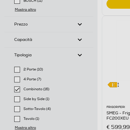
BOSCH (11)
Filtra per Marca: BOSCH
Mostra altro
Prezzo
Capacità
Tipologia
2 Porte (10)
Filtra per Tipologia: 2 Porte
4 Porte (7)
Filtra per Tipologia: 4 Porte
Combinato (16)
selected Filtro applicato per Tipologia: Combinato
Side by Side (1)
Filtra per Tipologia: Side by Side
FRIGORIFERI
Sotto-Tavolo (4)
SMEG - Frig
Filtra per Tipologia: Sotto-Tavolo
FC200XEU Cl
Tavolo (1)
Filtra per Tipologia: Tavolo
€ 599,99
Mostra altro