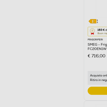
Questa
183 €
d
Buon ra
azione
FRIGORIFERI
aprirà
SMEG - Frig
il
FC20EN1W C
Calcolato
€ 716,00
di
risparmio
energetic
di
Acquisto onl
Ritiro in neg
Youreko.