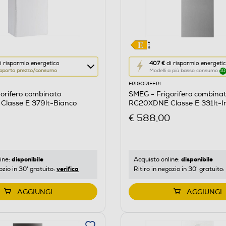
Questa
i risparmio energetico
407 €
di risparmio energeti
pporto prezzo/consumo
Modelli a più basso consumo
10
azione
FRIGORIFERI
aprirà
orifero combinato
SMEG - Frigorifero combina
il
lasse E 379lt-Bianco
RC20XDNE Classe E 331lt-I
re
Calcolatore
€ 588,00
di
risparmio
o
energetico
di
disponibile
disponibile
ine:
Acquisto online:
verifica
ozio in 30' gratuito:
Ritiro in negozio in 30' gratuito:
Youreko.
AGGIUNGI
AGGIUNGI