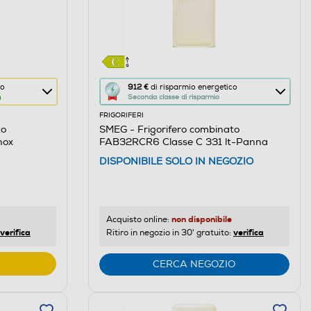
Questa
co
912 €
di risparmio energetico
Seconda classe di risparmio
azione
FRIGORIFERI
aprirà
to
SMEG - Frigorifero combinato
il
nox
FAB32RCR6 Classe C 331 lt-Panna
Calcolatore
DISPONIBILE SOLO IN NEGOZIO
di
risparmio
energetico
di
non disponibile
Acquisto online:
verifica
verifica
Ritiro in negozio in 30' gratuito:
Youreko.
CERCA NEGOZIO