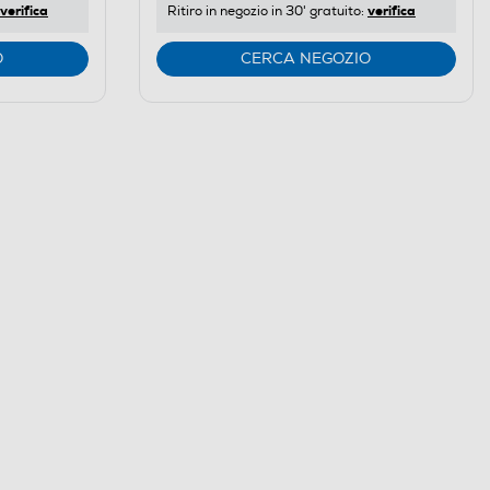
verifica
verifica
Ritiro in negozio in 30' gratuito:
Youreko.
O
CERCA NEGOZIO