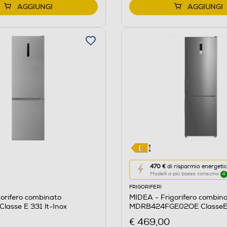
AGGIUNGI
AGGIUNGI
Questa
470 €
di risparmio energeti
Modelli a più basso consumo
4
azione
FRIGORIFERI
aprirà
orifero combinato
MIDEA - Frigorifero combin
il
asse E 331 lt-Inox
MDRB424FGE02OE ClasseE 
Calcolatore
acciaio inox
€ 469,00