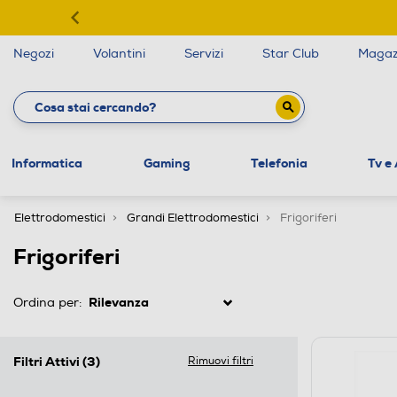
Negozi
Volantini
Servizi
Star Club
Magaz
Informatica
Gaming
Telefonia
Tv e
Elettrodomestici
Grandi Elettrodomestici
Frigoriferi
Frigoriferi
Ordina per:
Filtri Attivi
(3)
Rimuovi filtri