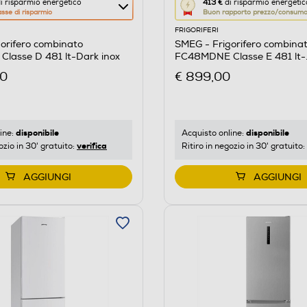
Questa
i risparmio energetico
413 €
di risparmio energetic
asse di risparmio
Buon rapporto prezzo/consum
azione
FRIGORIFERI
aprirà
orifero combinato
SMEG - Frigorifero combina
il
lasse D 481 lt-Dark inox
FC48MDNE Classe E 481 lt-
re
Calcolatore
Marmorizzato
00
€ 899,00
di
risparmio
o
energetico
di
disponibile
disponibile
ine:
Acquisto online:
verifica
ozio in 30' gratuito:
Ritiro in negozio in 30' gratuito:
Youreko.
AGGIUNGI
AGGIUNGI