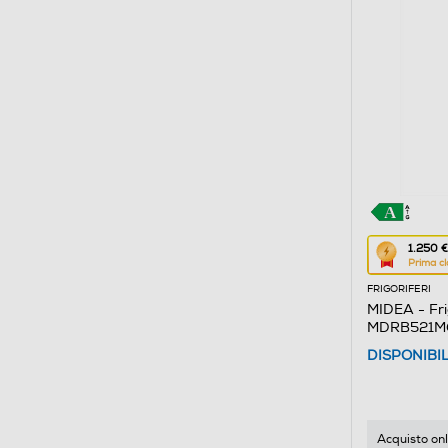
Questa
1.250 €
Prima cl
azione
FRIGORIFERI
aprirà
MIDEA - Fri
il
MDRB521MG
Calcolato
Acciaio Inox
DISPONIBI
di
risparmio
energetic
di
Acquisto onl