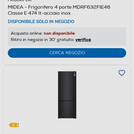
FRIGORIFERI
aprirà
MIDEA - Frigorifero 4 porte MDRF632FIE46
il
Classe E 474 lt-acciaio inox
Calcolatore
DISPONIBILE SOLO IN NEGOZIO
di
risparmio
non disponibile
Acquisto online:
energetico
verifica
Ritiro in negozio in 30' gratuito:
di
Youreko.
CERCA NEGOZIO