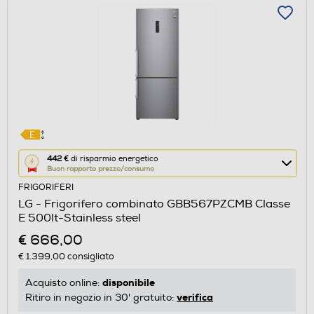
Questa
442 €
di risparmio energetico
Buon rapporto prezzo/consumo
azione
FRIGORIFERI
aprirà
LG - Frigorifero combinato GBB567PZCMB Classe
il
E 500lt-Stainless steel
Calcolatore
€ 666,00
di
€ 1.399,00
consigliato
risparmio
energetico
disponibile
Acquisto online:
di
verifica
Ritiro in negozio in 30' gratuito:
Youreko.