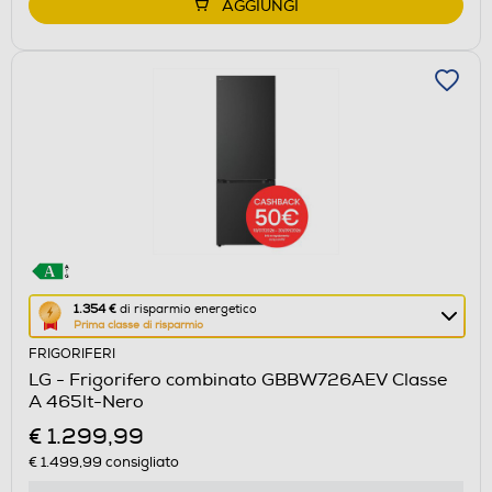
AGGIUNGI
Questa
1.354 €
di risparmio energetico
Prima classe di risparmio
azione
FRIGORIFERI
aprirà
LG - Frigorifero combinato GBBW726AEV Classe
il
A 465lt-Nero
Calcolatore
€ 1.299,99
di
€ 1.499,99
consigliato
risparmio