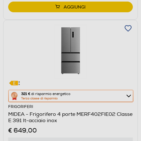
AGGIUNGI
Questa
321 €
di risparmio energetico
Terza classe di risparmio
azione
FRIGORIFERI
aprirà
MIDEA - Frigorifero 4 porte MERF402FIE02 Classe
il
E 391 lt-acciaio inox
Calcolatore
€ 649,00
di
risparmio