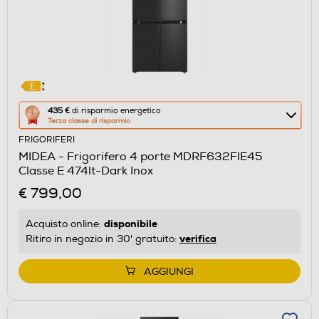
Questa
435 €
di risparmio energetico
Terza classe di risparmio
azione
FRIGORIFERI
aprirà
MIDEA - Frigorifero 4 porte MDRF632FIE45
il
Classe E 474lt-Dark Inox
Calcolatore
€ 799,00
di
risparmio
disponibile
Acquisto online:
energetico
verifica
Ritiro in negozio in 30' gratuito:
di
Youreko.
AGGIUNGI