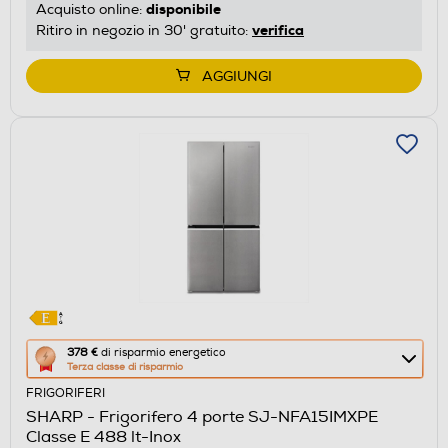
disponibile
Acquisto online:
energetico
verifica
Ritiro in negozio in 30' gratuito:
di
Youreko.
AGGIUNGI
Questa
378 €
di risparmio energetico
Terza classe di risparmio
azione
FRIGORIFERI
aprirà
SHARP - Frigorifero 4 porte SJ-NFA15IMXPE
il
Classe E 488 lt-Inox