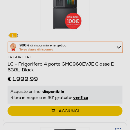
Questa
986 €
di risparmio energetico
Terza classe di risparmio
azione
FRIGORIFERI
aprirà
LG - Frigorifero 4 porte GMG960EVJE Classe E
il
638L-Black
Calcolatore
€ 1.999,99
di
risparmio
disponibile
Acquisto online:
energetico
verifica
Ritiro in negozio in 30' gratuito:
di
Youreko.
AGGIUNGI