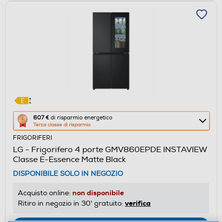
Questa
607 €
di risparmio energetico
Terza classe di risparmio
azione
FRIGORIFERI
aprirà
LG - Frigorifero 4 porte GMV860EPDE INSTAVIEW
il
Classe E-Essence Matte Black
Calcolatore
DISPONIBILE SOLO IN NEGOZIO
di
risparmio
non disponibile
Acquisto online:
energetico
verifica
Ritiro in negozio in 30' gratuito:
di