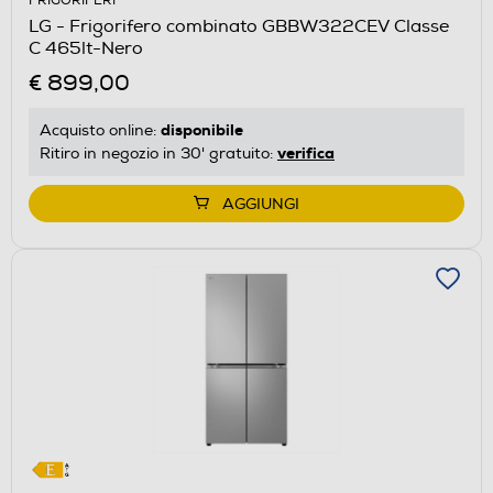
FRIGORIFERI
aprirà
LG - Frigorifero combinato GBBW322CEV Classe
il
C 465lt-Nero
Calcolatore
€ 899,00
di
risparmio
disponibile
Acquisto online:
energetico
verifica
Ritiro in negozio in 30' gratuito:
di
Youreko.
AGGIUNGI