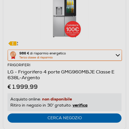
Questa
986 €
di risparmio energetico
Terza classe di risparmio
azione
FRIGORIFERI
aprirà
LG - Frigorifero 4 porte GMG960MBJE Classe E
il
638L-Argento
Calcolatore
€ 1.999,99
di
risparmio
non disponibile
Acquisto online:
energetico
verifica
Ritiro in negozio in 30' gratuito:
di
Youreko.
CERCA NEGOZIO