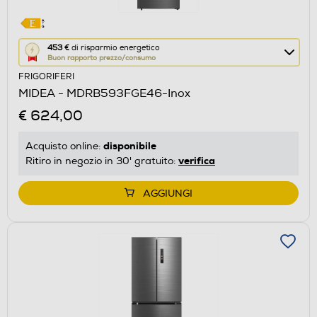
Questa
453 €
di risparmio energetico
Buon rapporto prezzo/consumo
azione
FRIGORIFERI
aprirà
MIDEA - MDRB593FGE46-Inox
il
€ 624,00
Calcolatore
di
disponibile
Acquisto online:
risparmio
verifica
Ritiro in negozio in 30' gratuito:
energetico
di
AGGIUNGI
Youreko.