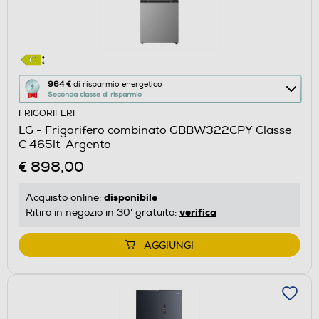
Questa
964 €
di risparmio energetico
Seconda classe di risparmio
azione
FRIGORIFERI
aprirà
LG - Frigorifero combinato GBBW322CPY Classe
il
C 465lt-Argento
Calcolatore
€ 898,00
di
risparmio
disponibile
Acquisto online:
energetico
verifica
Ritiro in negozio in 30' gratuito:
di
Youreko.
AGGIUNGI