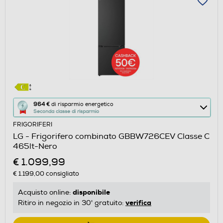
Questa
964 €
di risparmio energetico
Seconda classe di risparmio
azione
FRIGORIFERI
aprirà
LG - Frigorifero combinato GBBW726CEV Classe C
il
465lt-Nero
Calcolatore
€ 1.099,99
di
€ 1.199,00
consigliato
risparmio
energetico
disponibile
Acquisto online:
di
verifica
Ritiro in negozio in 30' gratuito:
Youreko.