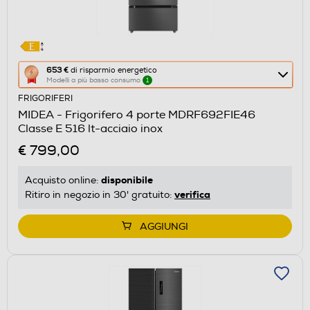
Questa
653 €
di risparmio energetico
Modelli a più basso consumo
1
azione
FRIGORIFERI
aprirà
MIDEA - Frigorifero 4 porte MDRF692FIE46
il
Classe E 516 lt-acciaio inox
Calcolatore
€ 799,00
di
risparmio
disponibile
Acquisto online:
energetico
verifica
Ritiro in negozio in 30' gratuito:
di
Youreko.
AGGIUNGI