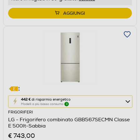
di
Youreko.
AGGIUNGI
Questa
442 €
di risparmio energetico
Modelli a più basso consumo
3
azione
FRIGORIFERI
aprirà
LG - Frigorifero combinato GBB567SECMN Classe
il
E 500lt-Sabbia
Calcolatore
€ 743,00
di