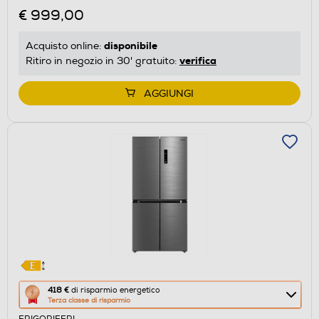
Calcolatore
€ 999,00
di
risparmio
disponibile
Acquisto online:
energetico
verifica
Ritiro in negozio in 30' gratuito:
di
Youreko.
AGGIUNGI
Questa
418 €
di risparmio energetico
Terza classe di risparmio
azione