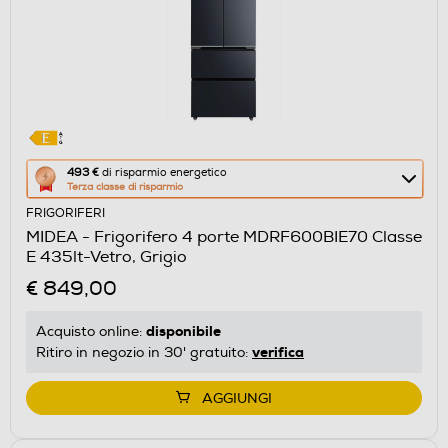
Questa
493 €
di risparmio energetico
Terza classe di risparmio
azione
FRIGORIFERI
aprirà
MIDEA - Frigorifero 4 porte MDRF600BIE70 Classe
il
E 435lt-Vetro, Grigio
Calcolatore
€ 849,00
di
risparmio
disponibile
Acquisto online:
energetico
verifica
Ritiro in negozio in 30' gratuito:
di
Youreko.
AGGIUNGI