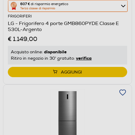
Questa
607 €
di risparmio energetico
Terza classe di risparmio
azione
FRIGORIFERI
aprirà
LG - Frigorifero 4 porte GMB860PYDE Classe E
il
530L-Argento
Calcolatore
€ 1.149,00
di
risparmio
disponibile
Acquisto online:
energetico
verifica
Ritiro in negozio in 30' gratuito:
di
Youreko.
AGGIUNGI