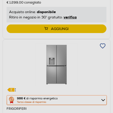
€ 1.299,00
consigliato
risparmio
energetico
disponibile
Acquisto online:
di
verifica
Ritiro in negozio in 30' gratuito:
Youreko.
AGGIUNGI
Questa
986 €
di risparmio energetico
Terza classe di risparmio
azione
FRIGORIFERI
aprirà