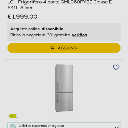
LG - Frigorifero 4 porte GML960PYBE Classe E
il
641L-Silver
Calcolatore
€ 1.999,00
di
risparmio
disponibile
Acquisto online:
energetico
verifica
Ritiro in negozio in 30' gratuito:
di
Youreko.
AGGIUNGI
Questa
143 €
di risparmio energetico