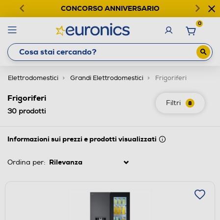
CONCORSO ANNIVERSARIO
0
Elettrodomestici
Grandi Elettrodomestici
Frigoriferi
Frigoriferi
Filtri
8
30
prodotti
Informazioni sui prezzi e prodotti visualizzati
Ordina per: