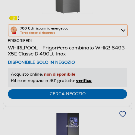
Questa
700 €
di risparmio energetico
Terza classe di risparmio
azione
FRIGORIFERI
aprirà
WHIRLPOOL - Frigorifero combinato WHK2 6493
il
X5E Classe D 490Lt-Inox
Calcolatore
DISPONIBILE SOLO IN NEGOZIO
di
risparmio
non disponibile
Acquisto online:
energetico
verifica
Ritiro in negozio in 30' gratuito:
di
Youreko.
CERCA NEGOZIO