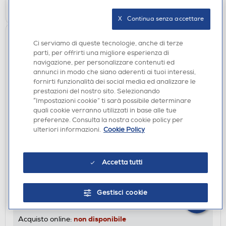
Youreko.
CERCA NEGOZIO
X   Continua senza accettare
Ci serviamo di queste tecnologie, anche di terze
parti, per offrirti una migliore esperienza di
navigazione, per personalizzare contenuti ed
annunci in modo che siano aderenti ai tuoi interessi,
fornirti funzionalità dei social media ed analizzare le
prestazioni del nostro sito. Selezionando
“Impostazioni cookie” ti sarà possibile determinare
×
quali cookie verranno utilizzati in base alle tue
Hai bisogno di un
preferenze. Consulta la nostra cookie policy per
suggerimento su cosa
ulteriori informazioni.
Cookie Policy
acquistare?
Chatta con RONICS
Accetta tutti
FRIGORIFERI
WHIRLPOOL - Frigorifero combinato WB70I 952 X
Classe E
Gestisci cookie
DISPONIBILE SOLO IN NEGOZIO
non disponibile
Acquisto online: