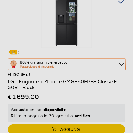
Questa
607 €
di risparmio energetico
Terza classe di risparmio
azione
FRIGORIFERI
aprirà
LG - Frigorifero 4 porte GMG860EPBE Classe E
il
508L-Black
Calcolatore
€ 1.699,00
di
risparmio
disponibile
Acquisto online:
energetico
verifica
Ritiro in negozio in 30' gratuito:
di
Youreko.
AGGIUNGI