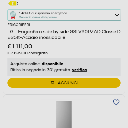
Questa
1.439 €
di risparmio energetico
Seconda classe di risparmio
azione
FRIGORIFERI
aprirà
LG - Frigorifero side by side GSLV90PZAD Classe D
il
635lt-Acciaio inossidabile
Calcolatore
€ 1.111,00
di
€ 2.699,00
consigliato
risparmio
energetico
disponibile
Acquisto online:
di
verifica
Ritiro in negozio in 30' gratuito:
Youreko.
AGGIUNGI