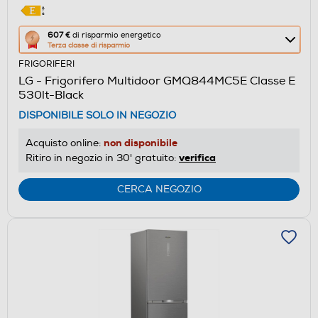
Questa
607 €
di risparmio energetico
Terza classe di risparmio
azione
FRIGORIFERI
aprirà
LG - Frigorifero Multidoor GMQ844MC5E Classe E
il
530lt-Black
Calcolatore
DISPONIBILE SOLO IN NEGOZIO
di
risparmio
non disponibile
Acquisto online:
energetico
verifica
Ritiro in negozio in 30' gratuito:
di
Youreko.
CERCA NEGOZIO