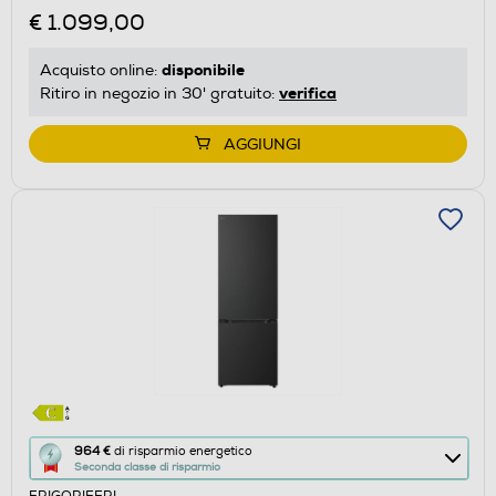
Calcolatore
€ 1.099,00
di
risparmio
disponibile
Acquisto online:
energetico
verifica
Ritiro in negozio in 30' gratuito:
di
Youreko.
AGGIUNGI
Questa
964 €
di risparmio energetico
Seconda classe di risparmio
azione