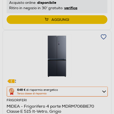
energetico
disponibile
Acquisto online:
di
verifica
Ritiro in negozio in 30' gratuito:
Youreko.
AGGIUNGI
Questa
648 €
di risparmio energetico
Terza classe di risparmio
azione
FRIGORIFERI
aprirà
MIDEA - Frigorifero 4 porte MDRM706BIE70
il
Classe E 515 lt-Vetro, Grigio