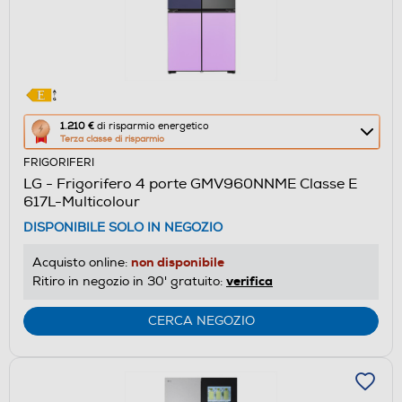
Questa
1.210 €
di risparmio energetico
Terza classe di risparmio
azione
FRIGORIFERI
aprirà
LG - Frigorifero 4 porte GMV960NNME Classe E
il
617L-Multicolour
Calcolatore
DISPONIBILE SOLO IN NEGOZIO
di
risparmio
non disponibile
Acquisto online:
energetico
verifica
Ritiro in negozio in 30' gratuito:
di
Youreko.
CERCA NEGOZIO