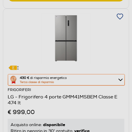
Questa
430 €
di risparmio energetico
Terza classe di risparmio
azione
FRIGORIFERI
aprirà
LG - Frigorifero 4 porte GMM41MSBEM Classe E
il
474 lt
Calcolatore
€ 999,00
di
risparmio
disponibile
Acquisto online:
energetico
verifica
Ritiro in negozio in 30' gratuito: