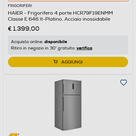
azione
FRIGORIFERI
aprirà
HAIER - Frigorifero 4 porte HCR79F19ENMM
il
Classe E 646 lt-Platino, Acciaio inossidabile
Calcolatore
€ 1.399,00
di
risparmio
disponibile
Acquisto online:
energetico
verifica
Ritiro in negozio in 30' gratuito:
di
Youreko.
AGGIUNGI