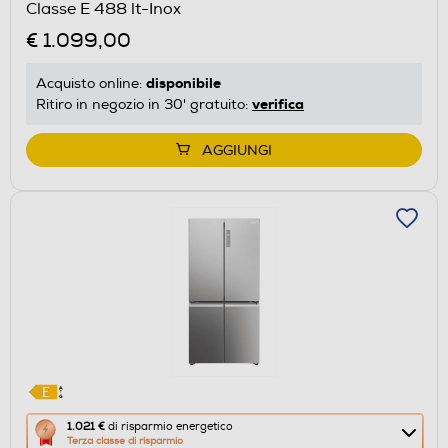
Classe E 488 lt-Inox
Calcolatore
€ 1.099,00
di
risparmio
disponibile
Acquisto online:
energetico
verifica
Ritiro in negozio in 30' gratuito:
di
Youreko.
AGGIUNGI
Questa
1.021 €
di risparmio energetico
Terza classe di risparmio