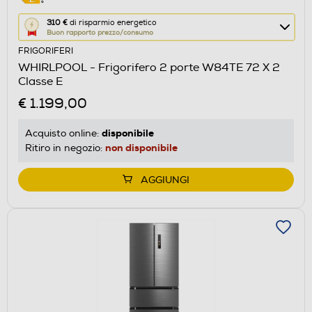
Questa
310 €
di risparmio energetico
Buon rapporto prezzo/consumo
azione
FRIGORIFERI
aprirà
WHIRLPOOL - Frigorifero 2 porte W84TE 72 X 2
il
Classe E
Calcolatore
€ 1.199,00
di
risparmio
disponibile
Acquisto online:
energetico
non disponibile
Ritiro in negozio:
di
Youreko.
AGGIUNGI