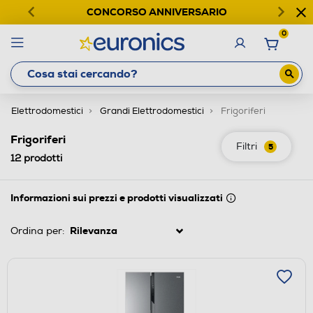
CONCORSO ANNIVERSARIO
0
Elettrodomestici
Grandi Elettrodomestici
Frigoriferi
Frigoriferi
Filtri
5
12
prodotti
Informazioni sui prezzi e prodotti visualizzati
Ordina per: