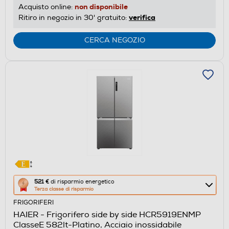
risparmio
non disponibile
Acquisto online:
energetico
verifica
Ritiro in negozio in 30' gratuito:
di
Youreko.
CERCA NEGOZIO
Questa
521 €
di risparmio energetico
Terza classe di risparmio
azione
FRIGORIFERI
aprirà
HAIER - Frigorifero side by side HCR5919ENMP
il
ClasseE 582lt-Platino, Acciaio inossidabile