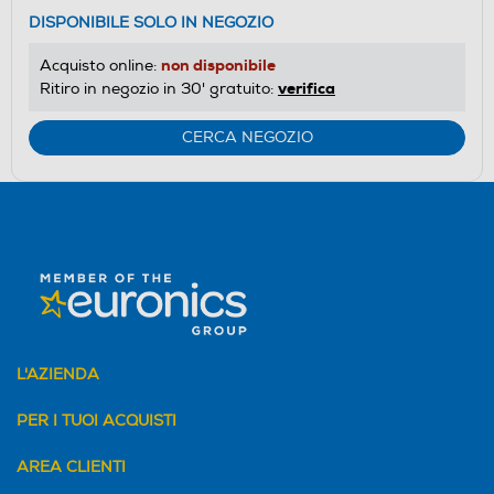
Calcolatore
DISPONIBILE SOLO IN NEGOZIO
di
risparmio
non disponibile
Acquisto online:
energetico
verifica
Ritiro in negozio in 30' gratuito:
di
Youreko.
CERCA NEGOZIO
L'AZIENDA
PER I TUOI ACQUISTI
AREA CLIENTI