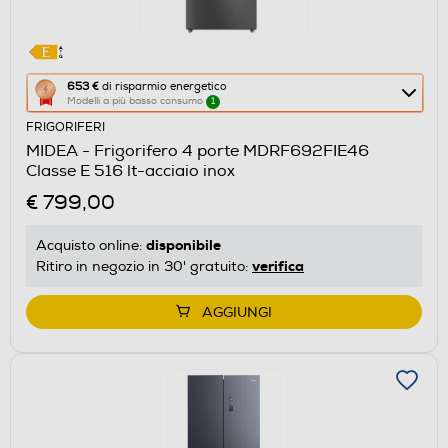
Questa
653 €
di risparmio energetico
Modelli a più basso consumo
1
azione
FRIGORIFERI
aprirà
MIDEA - Frigorifero 4 porte MDRF692FIE46
il
Classe E 516 lt-acciaio inox
Calcolatore
€ 799,00
di
risparmio
disponibile
Acquisto online:
energetico
verifica
Ritiro in negozio in 30' gratuito:
di
Youreko.
AGGIUNGI