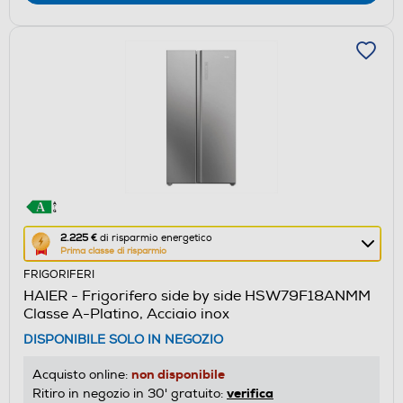
Questa
2.225 €
di risparmio energetico
Prima classe di risparmio
azione
FRIGORIFERI
aprirà
HAIER - Frigorifero side by side HSW79F18ANMM
il
Classe A-Platino, Acciaio inox
Calcolatore
DISPONIBILE SOLO IN NEGOZIO
di
risparmio
non disponibile
Acquisto online:
energetico
verifica
Ritiro in negozio in 30' gratuito: