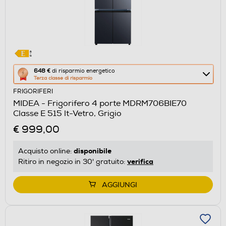
Questa
648 €
di risparmio energetico
Terza classe di risparmio
azione
FRIGORIFERI
aprirà
MIDEA - Frigorifero 4 porte MDRM706BIE70
il
Classe E 515 lt-Vetro, Grigio
Calcolatore
€ 999,00
di
risparmio
disponibile
Acquisto online:
energetico
verifica
Ritiro in negozio in 30' gratuito:
di
Youreko.
AGGIUNGI