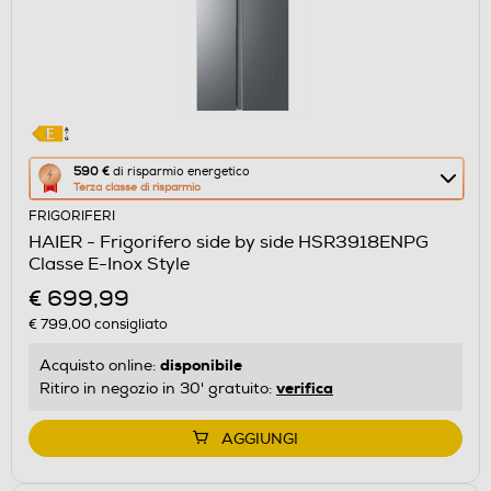
Questa
590 €
di risparmio energetico
Terza classe di risparmio
azione
FRIGORIFERI
aprirà
HAIER - Frigorifero side by side HSR3918ENPG
il
Classe E-Inox Style
Calcolatore
€ 699,99
di
€ 799,00
consigliato
risparmio
energetico
disponibile
Acquisto online:
di
verifica
Ritiro in negozio in 30' gratuito:
Youreko.
AGGIUNGI