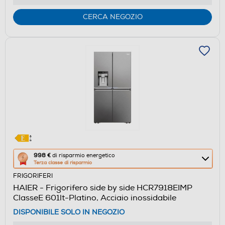
di
Youreko.
CERCA NEGOZIO
Questa
998 €
di risparmio energetico
Terza classe di risparmio
azione
FRIGORIFERI
aprirà
HAIER - Frigorifero side by side HCR7918EIMP
il
ClasseE 601lt-Platino, Acciaio inossidabile
Calcolatore
DISPONIBILE SOLO IN NEGOZIO
di