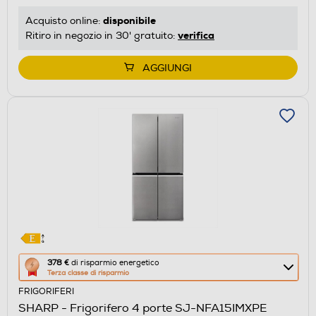
energetico
disponibile
Acquisto online:
di
verifica
Ritiro in negozio in 30' gratuito:
Youreko.
AGGIUNGI
Questa
378 €
di risparmio energetico
Terza classe di risparmio
azione
FRIGORIFERI
aprirà
SHARP - Frigorifero 4 porte SJ-NFA15IMXPE
il