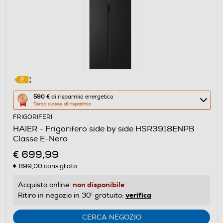
Questa
590 €
di risparmio energetico
Terza classe di risparmio
azione
FRIGORIFERI
aprirà
HAIER - Frigorifero side by side HSR3918ENPB
il
Classe E-Nero
Calcolatore
€ 699,99
di
€ 899,00
consigliato
risparmio
energetico
non disponibile
Acquisto online:
di
verifica
Ritiro in negozio in 30' gratuito:
Youreko.
CERCA NEGOZIO