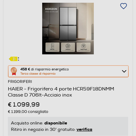
Questa
458 €
di risparmio energetico
Terza classe di risparmio
azione
FRIGORIFERI
aprirà
HAIER - Frigorifero 4 porte HCR59F18DNMM
il
Classe D 706lt-Acciaio inox
Calcolatore
€ 1.099,99
di
€ 1.199,00
consigliato
risparmio
energetico
disponibile
Acquisto online:
di
verifica
Ritiro in negozio in 30' gratuito:
Youreko.