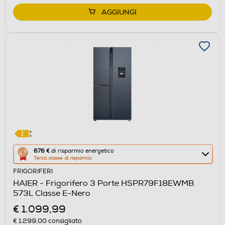
AGGIUNGI
Questa
676 €
di risparmio energetico
Terza classe di risparmio
azione
FRIGORIFERI
aprirà
HAIER - Frigorifero 3 Porte HSPR79F18EWMB
il
573L Classe E-Nero
Calcolatore
€ 1.099,99
di
€ 1.299,00
consigliato
risparmio