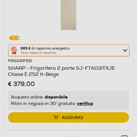
Questa
665 €
di risparmio energetico
Terza classe di risparmio
azione
FRIGORIFERI
aprirà
SHARP - Frigorifero 2 porte SJ-FTA03ITXJE
il
Classe E 252 lt-Beige
Calcolatore
€ 379,00
di
risparmio
disponibile
Acquisto online:
energetico
verifica
Ritiro in negozio in 30' gratuito:
di
Youreko.
AGGIUNGI