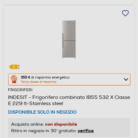
Questa
355 €
di risparmio energetico
Terza classe di risparmio
azione
FRIGORIFERI
aprirà
INDESIT - Frigorifero combinato IB55 532 X Classe
il
E 229 lt-Stainless steel
Calcolatore
DISPONIBILE SOLO IN NEGOZIO
di
risparmio
non disponibile
Acquisto online:
energetico
verifica
Ritiro in negozio in 30' gratuito:
di