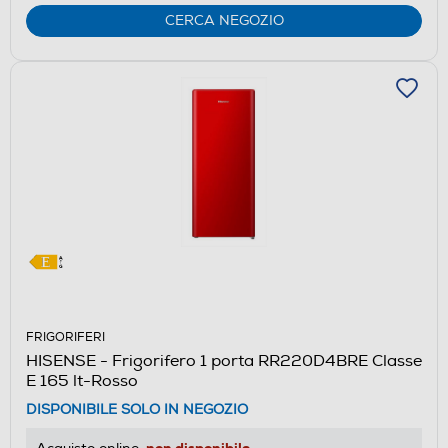
Youreko.
CERCA NEGOZIO
FRIGORIFERI
HISENSE - Frigorifero 1 porta RR220D4BRE Classe
E 165 lt-Rosso
DISPONIBILE SOLO IN NEGOZIO