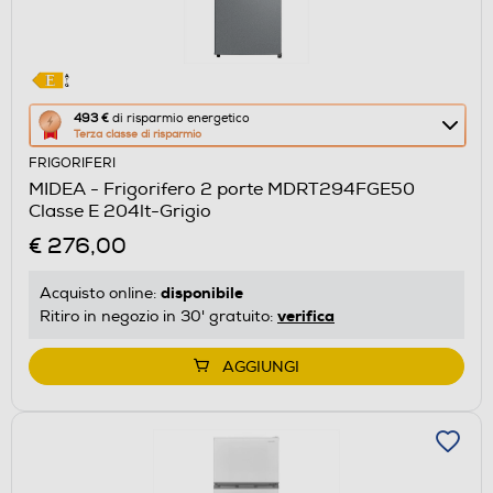
Questa
493 €
di risparmio energetico
Terza classe di risparmio
azione
FRIGORIFERI
aprirà
MIDEA - Frigorifero 2 porte MDRT294FGE50
il
Classe E 204lt-Grigio
Calcolatore
€ 276,00
di
risparmio
disponibile
Acquisto online:
energetico
verifica
Ritiro in negozio in 30' gratuito:
di
Youreko.
AGGIUNGI