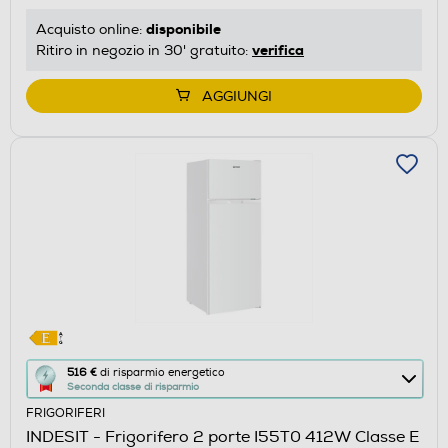
risparmio
disponibile
Acquisto online:
energetico
verifica
Ritiro in negozio in 30' gratuito:
di
Youreko.
AGGIUNGI
Questa
516 €
di risparmio energetico
Seconda classe di risparmio
azione
FRIGORIFERI
aprirà
INDESIT - Frigorifero 2 porte I55T0 412W Classe E
il