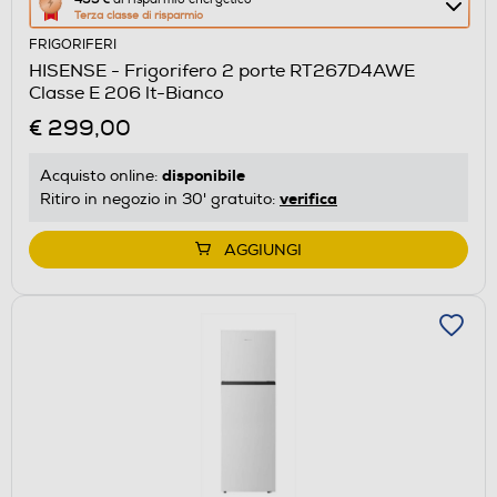
Terza classe di risparmio
azione
FRIGORIFERI
aprirà
HISENSE - Frigorifero 2 porte RT267D4AWE
il
Classe E 206 lt-Bianco
Calcolatore
€ 299,00
di
risparmio
disponibile
Acquisto online:
energetico
verifica
Ritiro in negozio in 30' gratuito:
di
Youreko.
AGGIUNGI