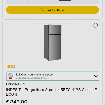
di
Youreko.
AGGIUNGI
Questa
516 €
di risparmio energetico
Seconda classe di risparmio
azione
FRIGORIFERI
aprirà
INDESIT - Frigorifero 2 porte I55T0 412S Classe E
il
206 lt
Calcolatore
€ 249,00
di