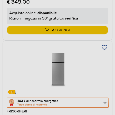
€ 349,00
disponibile
Acquisto online:
verifica
Ritiro in negozio in 30' gratuito:
AGGIUNGI
Questa
493 €
di risparmio energetico
Terza classe di risparmio
azione
FRIGORIFERI
aprirà