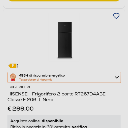
Questa
493 €
di risparmio energetico
Terza classe di risparmio
azione
FRIGORIFERI
aprirà
HISENSE - Frigorifero 2 porte RT267D4ABE
il
Classe E 206 lt-Nero
Calcolatore
€ 266,00
di
risparmio
disponibile
Acquisto online:
energetico
verifica
Ritiro in negozio in 30' gratuito: