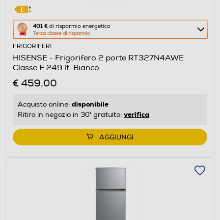
Questa
401 €
di risparmio energetico
Terza classe di risparmio
azione
FRIGORIFERI
aprirà
HISENSE - Frigorifero 2 porte RT327N4AWE
il
Classe E 249 lt-Bianco
Calcolatore
€ 459,00
di
risparmio
disponibile
Acquisto online:
energetico
verifica
Ritiro in negozio in 30' gratuito:
di
Youreko.
AGGIUNGI