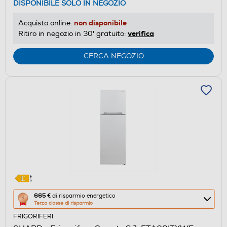
DISPONIBILE SOLO IN NEGOZIO
non disponibile
Acquisto online:
verifica
Ritiro in negozio in 30' gratuito:
CERCA NEGOZIO
Questa
665 €
di risparmio energetico
Terza classe di risparmio
azione
FRIGORIFERI
aprirà