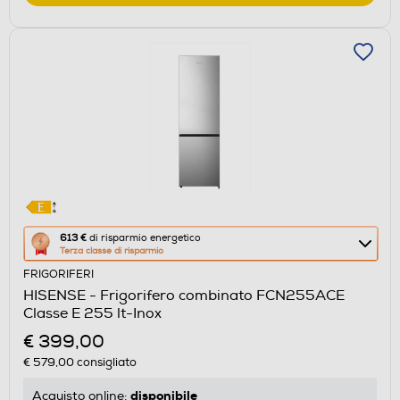
Questa
613 €
di risparmio energetico
Terza classe di risparmio
azione
FRIGORIFERI
aprirà
HISENSE - Frigorifero combinato FCN255ACE
il
Classe E 255 lt-Inox
Calcolatore
€ 399,00
di
€ 579,00
consigliato
risparmio
energetico
disponibile
Acquisto online: