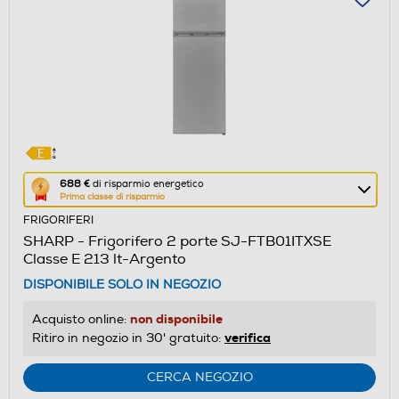
Questa
688 €
di risparmio energetico
Prima classe di risparmio
azione
FRIGORIFERI
aprirà
SHARP - Frigorifero 2 porte SJ-FTB01ITXSE
il
Classe E 213 lt-Argento
Calcolatore
DISPONIBILE SOLO IN NEGOZIO
di
risparmio
non disponibile
Acquisto online:
energetico
verifica
Ritiro in negozio in 30' gratuito:
di
Youreko.
CERCA NEGOZIO