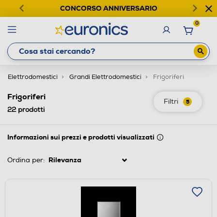
CONCORSO ANNIVERSARIO
0
Elettrodomestici
Grandi Elettrodomestici
Frigoriferi
Frigoriferi
Filtri
5
22
prodotti
Informazioni sui prezzi e prodotti visualizzati
Ordina per: