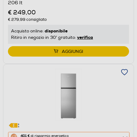
206 lt
Calcolatore
€ 249,00
di
€ 279,99
consigliato
risparmio
energetico
disponibile
Acquisto online:
di
verifica
Ritiro in negozio in 30' gratuito:
Youreko.
AGGIUNGI
Questa
401 €
di risparmio energetico