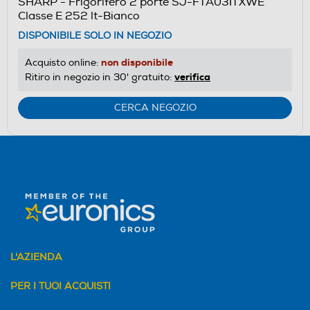
SHARP - Frigorifero 2 porte SJ-FTA03ITXWE
il
Classe E 252 lt-Bianco
Calcolatore
DISPONIBILE SOLO IN NEGOZIO
di
risparmio
non disponibile
Acquisto online:
energetico
verifica
Ritiro in negozio in 30' gratuito:
di
Youreko.
CERCA NEGOZIO
L'AZIENDA
PER I TUOI ACQUISTI