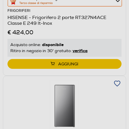
Terza classe di risparmio
azione
FRIGORIFERI
aprirà
HISENSE - Frigorifero 2 porte RT327N4ACE
il
Classe E 249 lt-Inox
Calcolatore
€ 424,00
di
risparmio
disponibile
Acquisto online:
energetico
verifica
Ritiro in negozio in 30' gratuito:
di
Youreko.
AGGIUNGI