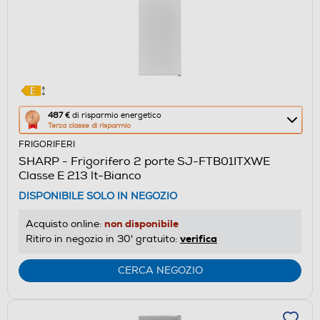
Questa
487 €
di risparmio energetico
Terza classe di risparmio
azione
FRIGORIFERI
aprirà
SHARP - Frigorifero 2 porte SJ-FTB01ITXWE
il
Classe E 213 lt-Bianco
Calcolatore
DISPONIBILE SOLO IN NEGOZIO
di
risparmio
non disponibile
Acquisto online:
energetico
verifica
Ritiro in negozio in 30' gratuito:
di
Youreko.
CERCA NEGOZIO