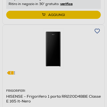
di
verifica
Ritiro in negozio in 30' gratuito:
Youreko.
AGGIUNGI
FRIGORIFERI
HISENSE - Frigorifero 1 porta RR220D4BBE Classe
E 165 lt-Nero