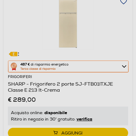
Questa
487 €
di risparmio energetico
Terza classe di risparmio
azione
FRIGORIFERI
aprirà
SHARP - Frigorifero 2 porte SJ-FTB01ITXJE
il
Classe E 213 lt-Crema
Calcolatore
€ 289,00
di
risparmio
disponibile
Acquisto online:
energetico
verifica
Ritiro in negozio in 30' gratuito:
di
Youreko.
AGGIUNGI