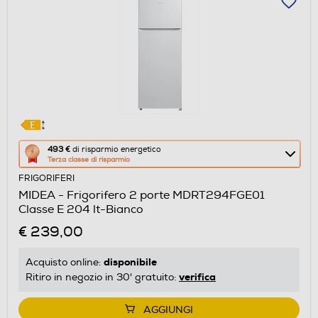
Questa
493 €
di risparmio energetico
Terza classe di risparmio
azione
FRIGORIFERI
aprirà
MIDEA - Frigorifero 2 porte MDRT294FGE01
il
Classe E 204 lt-Bianco
Calcolatore
€ 239,00
di
risparmio
disponibile
Acquisto online:
energetico
verifica
Ritiro in negozio in 30' gratuito:
di
Youreko.
AGGIUNGI