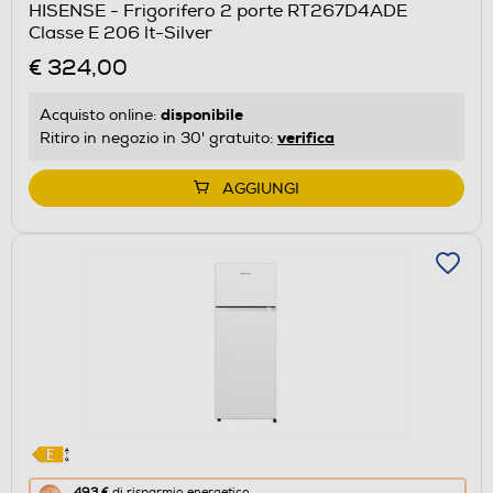
HISENSE - Frigorifero 2 porte RT267D4ADE
il
Classe E 206 lt-Silver
Calcolatore
€ 324,00
di
risparmio
disponibile
Acquisto online:
energetico
verifica
Ritiro in negozio in 30' gratuito:
di
Youreko.
AGGIUNGI
Questa
493 €
di risparmio energetico