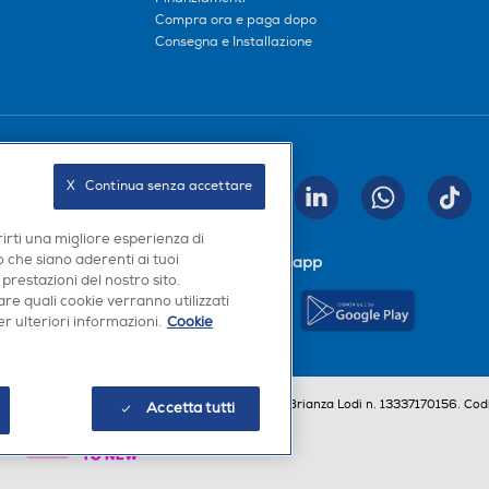
Compra ora e paga dopo
Consegna e Installazione
Seguici sui social
X   Continua senza accettare
INVIA
rirti una migliore esperienza di
 che siano aderenti ai tuoi
Scarica la nostra app
 prestazioni del nostro sito.
re quali cookie verranno utilizzati
r ulteriori informazioni.
Cookie
a, Codice Fiscale e iscrizione CCIAA Milano Monza Brianza Lodi n. 13337170156. Codi
Accetta tutti