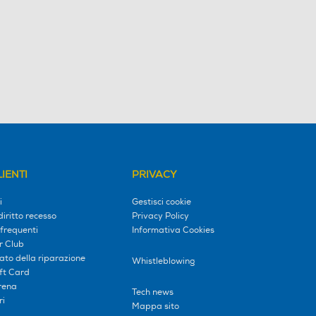
IENTI
PRIVACY
i
Gestisci cookie
diritto recesso
Privacy Policy
frequenti
Informativa Cookies
r Club
tato della riparazione
Whistleblowing
ift Card
erena
Tech news
ri
Mappa sito