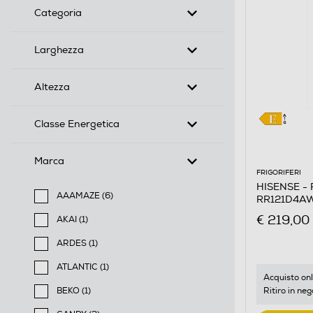
Categoria
Larghezza
Altezza
Classe Energetica
Marca
FRIGORIFERI
HISENSE - F
AAAMAZE (6)
RR121D4AWE
Filtra per Marca: AAAMAZE
€ 219,00
AKAI (1)
Filtra per Marca: AKAI
ARDES (1)
Filtra per Marca: ARDES
ATLANTIC (1)
Acquisto onl
Filtra per Marca: ATLANTIC
Ritiro in neg
BEKO (1)
Filtra per Marca: BEKO