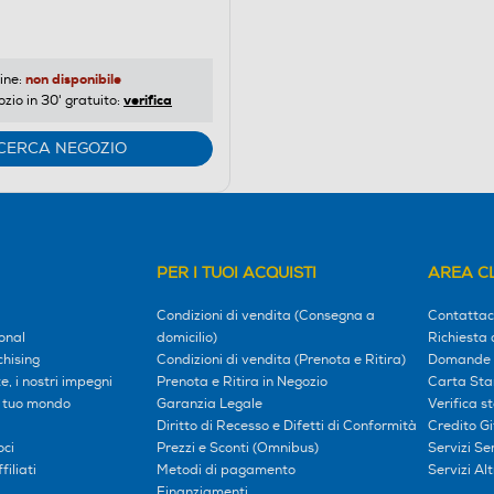
non disponibile
ine:
verifica
ozio in 30' gratuito:
CERCA NEGOZIO
PER I TUOI ACQUISTI
AREA CL
Condizioni di vendita (Consegna a
Contattac
onal
domicilio)
Richiesta 
hising
Condizioni di vendita (Prenota e Ritira)
Domande 
, i nostri impegni
Prenota e Ritira in Negozio
Carta Sta
l tuo mondo
Garanzia Legale
Verifica s
Diritto di Recesso e Difetti di Conformità
Credito G
oci
Prezzi e Sconti (Omnibus)
Servizi S
iliati
Metodi di pagamento
Servizi Alt
Finanziamenti