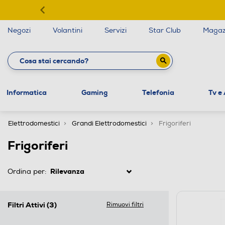
Negozi
Volantini
Servizi
Star Club
Magaz
Informatica
Gaming
Telefonia
Tv e
Elettrodomestici
Grandi Elettrodomestici
Frigoriferi
Frigoriferi
Ordina per:
Filtri Attivi
(3)
Rimuovi filtri