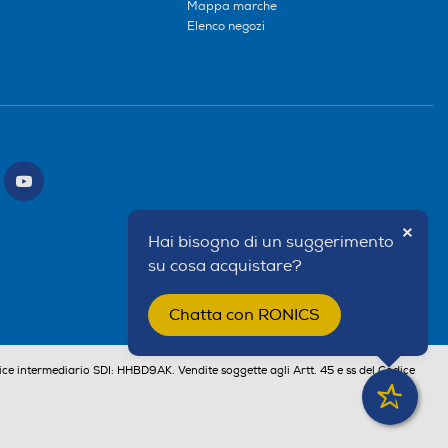
Mappa marche
Elenco negozi
×
Hai bisogno di un suggerimento
su cosa acquistare?
Chatta con RONICS
ce intermediario SDI: HHBD9AK. Vendite soggette agli Artt. 45 e ss del Codice