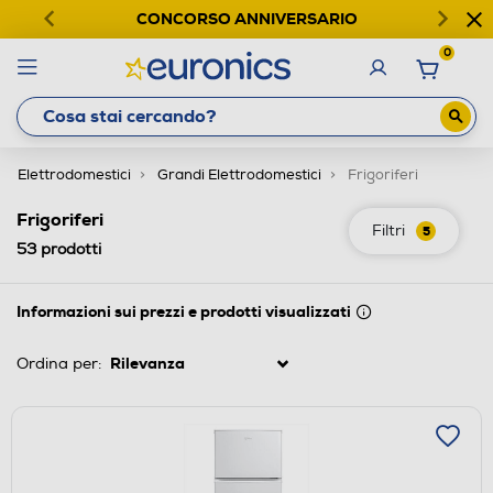
CONCORSO ANNIVERSARIO
0
Elettrodomestici
Grandi Elettrodomestici
Frigoriferi
Frigoriferi
Filtri
5
53
prodotti
Informazioni sui prezzi e prodotti visualizzati
Ordina per: