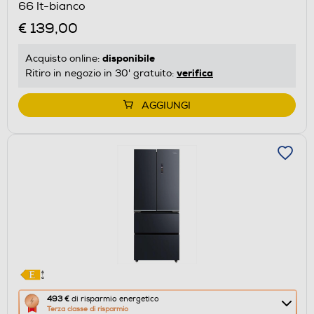
66 lt-bianco
€ 139,00
disponibile
Acquisto online:
verifica
Ritiro in negozio in 30' gratuito:
AGGIUNGI
Questa
493 €
di risparmio energetico
Terza classe di risparmio