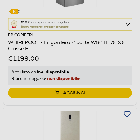
Questa
310 €
di risparmio energetico
Buon rapporto prezzo/consumo
azione
FRIGORIFERI
aprirà
WHIRLPOOL - Frigorifero 2 porte W84TE 72 X 2
il
Classe E
Calcolatore
€ 1.199,00
di
risparmio
disponibile
Acquisto online:
energetico
non disponibile
Ritiro in negozio:
di
Youreko.
AGGIUNGI