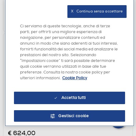
energetico
verifica
Ritiro in negozio in 30' gratuito:
di
X   Continua senza accettare
Youreko.
AGGIUNGI
Ci serviamo di queste tecnologie, anche di terze
parti, per offrirti una migliore esperienza di
navigazione, per personalizzare contenuti ed
annunci in modo che siano aderenti ai tuoi interessi,
fornirti funzionalità dei social media ed analizzare le
prestazioni del nostro sito. Selezionando
“Impostazioni cookie” ti sarà possibile determinare
×
quali cookie verranno utilizzati in base alle tue
Hai bisogno di un
preferenze. Consulta la nostra cookie policy per
suggerimento su cosa
ulteriori informazioni.
Cookie Policy
acquistare?
Chatta con RONICS
Accetta tutti
Questa
453 €
di risparmio energetico
Buon rapporto prezzo/consumo
azione
Gestisci cookie
FRIGORIFERI
aprirà
MIDEA - MDRB593FGE46-Inox
il
€ 624,00
Calcolatore