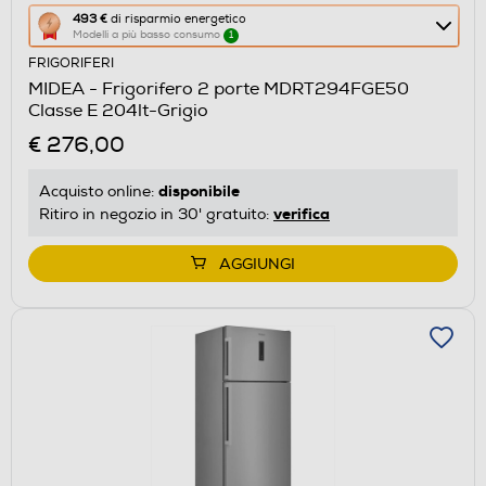
Questa
493 €
di risparmio energetico
Modelli a più basso consumo
1
azione
FRIGORIFERI
aprirà
MIDEA - Frigorifero 2 porte MDRT294FGE50
il
Classe E 204lt-Grigio
Calcolatore
€ 276,00
di
risparmio
disponibile
Acquisto online:
energetico
verifica
Ritiro in negozio in 30' gratuito:
di
Youreko.
AGGIUNGI