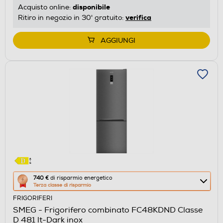
disponibile
Acquisto online:
verifica
Ritiro in negozio in 30' gratuito:
AGGIUNGI
Questa
740 €
di risparmio energetico
Terza classe di risparmio
azione
FRIGORIFERI
aprirà
SMEG - Frigorifero combinato FC48KDND Classe
il
D 481 lt-Dark inox