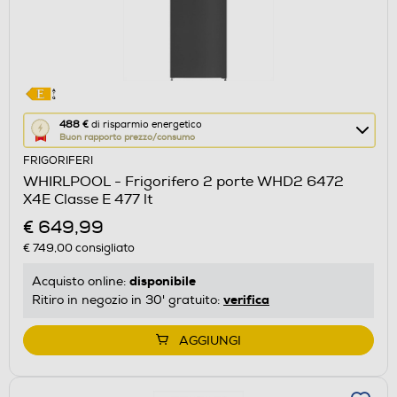
Questa
488 €
di risparmio energetico
Buon rapporto prezzo/consumo
azione
FRIGORIFERI
aprirà
WHIRLPOOL - Frigorifero 2 porte WHD2 6472
il
X4E Classe E 477 lt
Calcolatore
€ 649,99
di
€ 749,00
consigliato
risparmio
energetico
disponibile
Acquisto online:
di
verifica
Ritiro in negozio in 30' gratuito:
Youreko.
AGGIUNGI