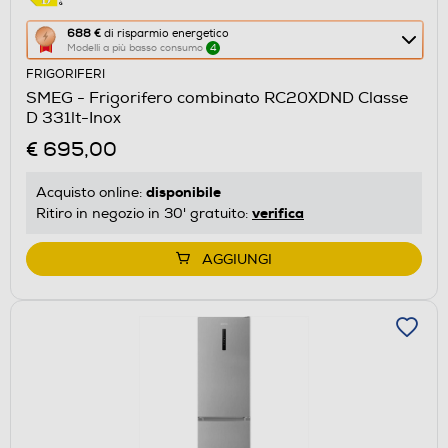
Questa
688 €
di risparmio energetico
Modelli a più basso consumo
4
azione
FRIGORIFERI
aprirà
SMEG - Frigorifero combinato RC20XDND Classe
il
D 331lt-Inox
Calcolatore
€ 695,00
di
risparmio
disponibile
Acquisto online:
energetico
verifica
Ritiro in negozio in 30' gratuito:
di
Youreko.
AGGIUNGI