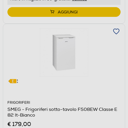
di
Youreko.
AGGIUNGI
FRIGORIFERI
SMEG - Frigoriferi sotto-tavolo FS08EW Classe E
82 lt-Bianco
€ 179,00