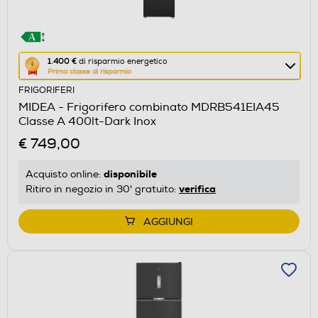
Questa
1.400 €
di risparmio energetico
Prima classe di risparmio
azione
FRIGORIFERI
aprirà
MIDEA - Frigorifero combinato MDRB541EIA45
il
Classe A 400lt-Dark Inox
Calcolatore
€ 749,00
di
risparmio
disponibile
Acquisto online:
energetico
verifica
Ritiro in negozio in 30' gratuito:
di
Youreko.
AGGIUNGI