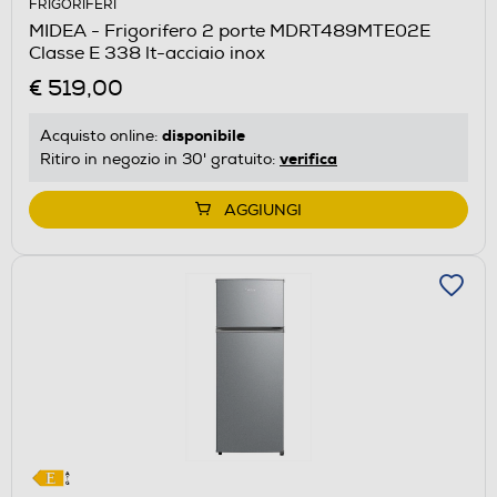
FRIGORIFERI
aprirà
MIDEA - Frigorifero 2 porte MDRT489MTE02E
il
Classe E 338 lt-acciaio inox
Calcolatore
€ 519,00
di
risparmio
disponibile
Acquisto online:
energetico
verifica
Ritiro in negozio in 30' gratuito:
di
Youreko.
AGGIUNGI