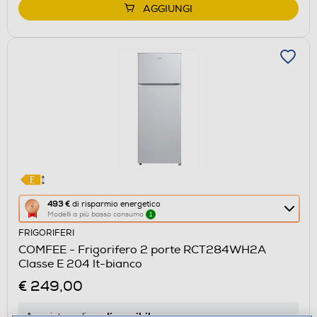
AGGIUNGI
Questa
493 €
di risparmio energetico
Modelli a più basso consumo
1
azione
FRIGORIFERI
aprirà
COMFEE - Frigorifero 2 porte RCT284WH2A
il
Classe E 204 lt-bianco
Calcolatore
€ 249,00
di
risparmio
disponibile
Acquisto online: