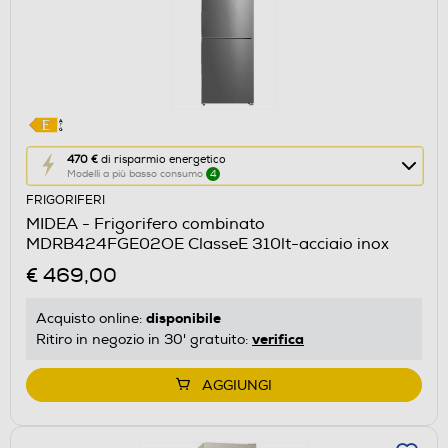
Questa
470 €
di risparmio energetico
Modelli a più basso consumo
4
azione
FRIGORIFERI
aprirà
MIDEA - Frigorifero combinato
il
MDRB424FGE02OE ClasseE 310lt-acciaio inox
Calcolatore
€ 469,00
di
risparmio
disponibile
Acquisto online:
energetico
verifica
Ritiro in negozio in 30' gratuito:
di
Youreko.
AGGIUNGI