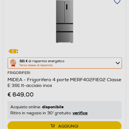
Questa
321 €
di risparmio energetico
Terza classe di risparmio
azione
FRIGORIFERI
aprirà
MIDEA - Frigorifero 4 porte MERF402FIE02 Classe
il
E 391 lt-acciaio inox
Calcolatore
€ 649,00
di
risparmio
disponibile
Acquisto online:
energetico
verifica
Ritiro in negozio in 30' gratuito:
di
Youreko.
AGGIUNGI