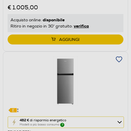
Calcolatore
€ 1.005,00
di
risparmio
disponibile
Acquisto online:
energetico
verifica
Ritiro in negozio in 30' gratuito:
di
Youreko.
AGGIUNGI
Questa
482 €
di risparmio energetico
Modelli a più basso consumo
3
azione