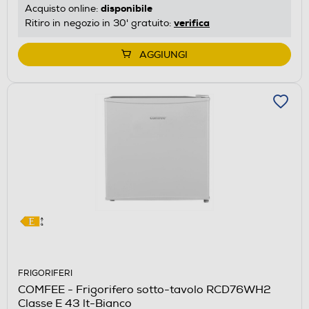
disponibile
Acquisto online:
risparmio
verifica
Ritiro in negozio in 30' gratuito:
energetico
di
AGGIUNGI
Youreko.
FRIGORIFERI
COMFEE - Frigorifero sotto-tavolo RCD76WH2
Classe E 43 lt-Bianco