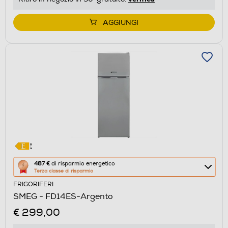
di
Youreko.
AGGIUNGI
Questa
487 €
di risparmio energetico
Terza classe di risparmio
azione
FRIGORIFERI
aprirà
SMEG - FD14ES-Argento
il
€ 299,00
Calcolatore
di