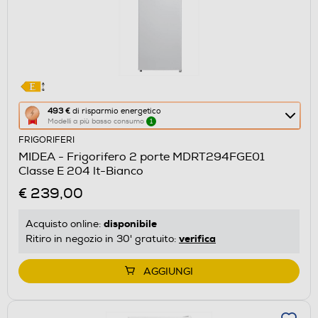
Questa
493 €
di risparmio energetico
Modelli a più basso consumo
1
azione
FRIGORIFERI
aprirà
MIDEA - Frigorifero 2 porte MDRT294FGE01
il
Classe E 204 lt-Bianco
Calcolatore
€ 239,00
di
risparmio
disponibile
Acquisto online:
energetico
verifica
Ritiro in negozio in 30' gratuito:
di
Youreko.
AGGIUNGI