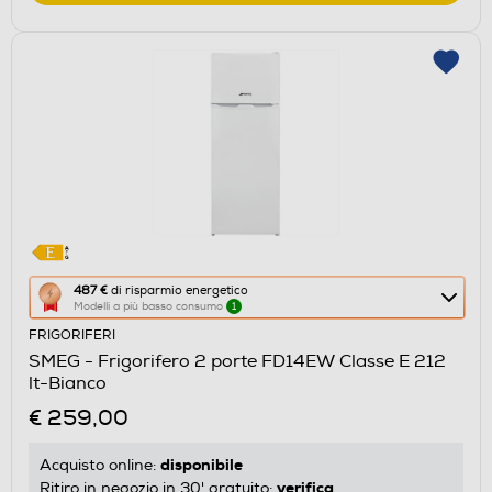
Questa
487 €
di risparmio energetico
Modelli a più basso consumo
1
azione
FRIGORIFERI
aprirà
SMEG - Frigorifero 2 porte FD14EW Classe E 212
il
lt-Bianco
Calcolatore
€ 259,00
di
risparmio
disponibile
Acquisto online:
energetico
verifica
Ritiro in negozio in 30' gratuito: