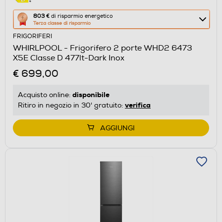
Questa
803 €
di risparmio energetico
Terza classe di risparmio
azione
FRIGORIFERI
aprirà
WHIRLPOOL - Frigorifero 2 porte WHD2 6473
il
X5E Classe D 477lt-Dark Inox
Calcolatore
€ 699,00
di
risparmio
disponibile
Acquisto online:
energetico
verifica
Ritiro in negozio in 30' gratuito:
di
Youreko.
AGGIUNGI