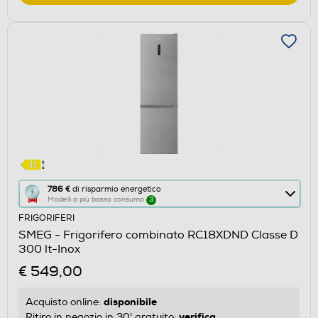
Questa
786 €
di risparmio energetico
Modelli a più basso consumo
3
azione
FRIGORIFERI
aprirà
SMEG - Frigorifero combinato RC18XDND Classe D
il
300 lt-Inox
Calcolatore
€ 549,00
di
risparmio
disponibile
Acquisto online:
energetico
verifica
Ritiro in negozio in 30' gratuito: