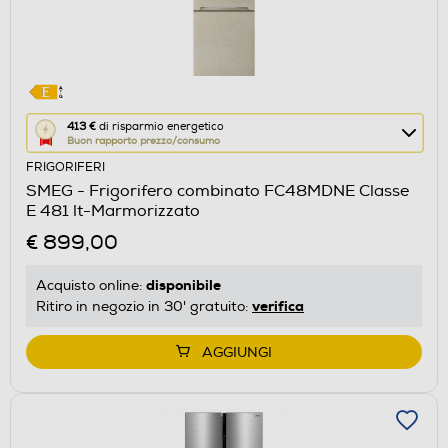
Questa
413 €
di risparmio energetico
Buon rapporto prezzo/consumo
azione
FRIGORIFERI
aprirà
SMEG - Frigorifero combinato FC48MDNE Classe
il
E 481 lt-Marmorizzato
Calcolatore
€ 899,00
di
risparmio
disponibile
Acquisto online:
energetico
verifica
Ritiro in negozio in 30' gratuito:
di
Youreko.
AGGIUNGI