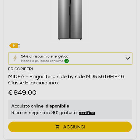
Questa
34 €
di risparmio energetico
Modelli a più basso consumo
3
azione
FRIGORIFERI
aprirà
MIDEA - Frigorifero side by side MDRS619FIE46
il
Classe E-acciaio inox
Calcolatore
€ 649,00
di
risparmio
disponibile
Acquisto online:
energetico
verifica
Ritiro in negozio in 30' gratuito:
di
Youreko.
AGGIUNGI