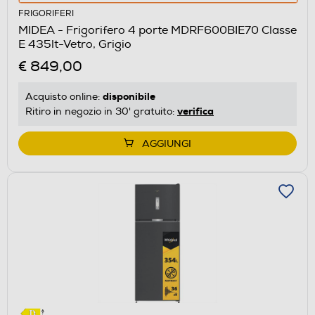
azione
FRIGORIFERI
aprirà
MIDEA - Frigorifero 4 porte MDRF600BIE70 Classe
il
E 435lt-Vetro, Grigio
Calcolatore
€ 849,00
di
risparmio
disponibile
Acquisto online:
energetico
verifica
Ritiro in negozio in 30' gratuito:
di
Youreko.
AGGIUNGI