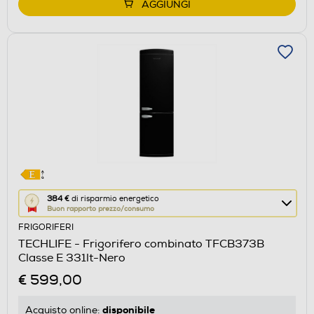
AGGIUNGI
Questa
384 €
di risparmio energetico
Buon rapporto prezzo/consumo
azione
FRIGORIFERI
aprirà
TECHLIFE - Frigorifero combinato TFCB373B
il
Classe E 331lt-Nero
Calcolatore
€ 599,00
di
risparmio
disponibile
Acquisto online: