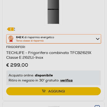
Questa
642 €
di risparmio energetico
Terza classe di risparmio
azione
FRIGORIFERI
aprirà
TECHLIFE - Frigorifero combinato TFCB262IX
il
Classe E 262Lt-Inox
Calcolatore
€ 299,00
di
risparmio
disponibile
Acquisto online:
energetico
verifica
Ritiro in negozio in 30' gratuito:
di
Youreko.
AGGIUNGI