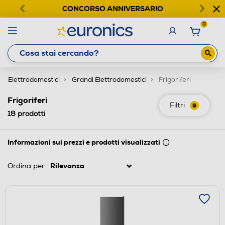
CONCORSO ANNIVERSARIO
0
Elettrodomestici
Grandi Elettrodomestici
Frigoriferi
Frigoriferi
Filtri
9
18
prodotti
Informazioni sui prezzi e prodotti visualizzati
Ordina per: