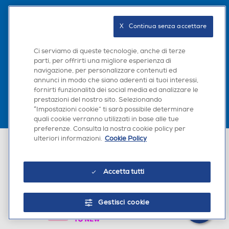
Seguici sui social
X   Continua senza accettare
Ci serviamo di queste tecnologie, anche di terze
parti, per offrirti una migliore esperienza di
Scarica la nostra app
navigazione, per personalizzare contenuti ed
annunci in modo che siano aderenti ai tuoi interessi,
fornirti funzionalità dei social media ed analizzare le
prestazioni del nostro sito. Selezionando
“Impostazioni cookie” ti sarà possibile determinare
×
quali cookie verranno utilizzati in base alle tue
Hai bisogno di un
preferenze. Consulta la nostra cookie policy per
suggerimento su cosa
ulteriori informazioni.
Cookie Policy
Euronics Italia SpA. Sede legale Via Montefeltro, 6/a 20156 Milano
acquistare?
Partita Iva, Codice Fiscale e iscrizione CCIAA Milano Monza Brianza Lodi
n. 13337170156. Codice intermediario SDI: HHBD9AK. Vendite soggette
agli Artt. 45 e ss del Codice del Consumo in tema di Diritti dei
Chatta con RONICS
Accetta tutti
Consumatori.
Gestisci cookie