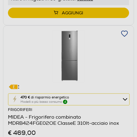
di
Youreko.
AGGIUNGI
Questa
470 €
di risparmio energetico
Modelli a più basso consumo
4
azione
FRIGORIFERI
aprirà
MIDEA - Frigorifero combinato
il
MDRB424FGE02OE ClasseE 310lt-acciaio inox
Calcolatore
€ 469,00
di