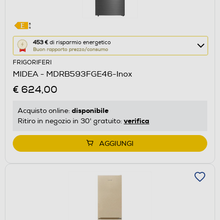
Questa
453 €
di risparmio energetico
Buon rapporto prezzo/consumo
azione
FRIGORIFERI
aprirà
MIDEA - MDRB593FGE46-Inox
il
€ 624,00
Calcolatore
di
disponibile
Acquisto online:
risparmio
verifica
Ritiro in negozio in 30' gratuito:
energetico
di
AGGIUNGI
Youreko.