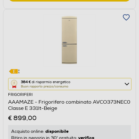
Questa
384 €
di risparmio energetico
Buon rapporto prezzo/consumo
azione
FRIGORIFERI
aprirà
AAAMAZE - Frigorifero combinato AVCO373NEC0
il
Classe E 331lt-Beige
Calcolatore
€ 899,00
di
risparmio
disponibile
Acquisto online:
energetico
verifica
Ritiro in negozio in 30' gratuito: