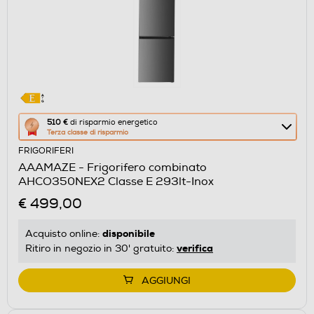
Questa
510 €
di risparmio energetico
Terza classe di risparmio
azione
FRIGORIFERI
aprirà
AAAMAZE - Frigorifero combinato
il
AHCO350NEX2 Classe E 293lt-Inox
Calcolatore
€ 499,00
di
risparmio
disponibile
Acquisto online:
energetico
verifica
Ritiro in negozio in 30' gratuito:
di
Youreko.
AGGIUNGI