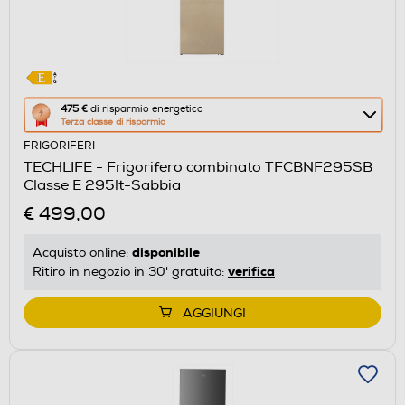
Questa
475 €
di risparmio energetico
Terza classe di risparmio
azione
FRIGORIFERI
aprirà
TECHLIFE - Frigorifero combinato TFCBNF295SB
il
Classe E 295lt-Sabbia
Calcolatore
€ 499,00
di
risparmio
disponibile
Acquisto online:
energetico
verifica
Ritiro in negozio in 30' gratuito:
di
Youreko.
AGGIUNGI