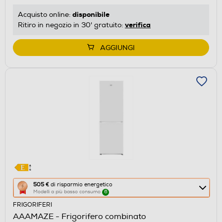
risparmio
disponibile
Acquisto online:
energetico
verifica
Ritiro in negozio in 30' gratuito:
di
Youreko.
AGGIUNGI
Questa
505 €
di risparmio energetico
Modelli a più basso consumo
6
azione
FRIGORIFERI
aprirà
AAAMAZE - Frigorifero combinato
il