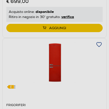
€ 699,00
di
risparmio
disponibile
Acquisto online:
energetico
verifica
Ritiro in negozio in 30' gratuito:
di
Youreko.
AGGIUNGI
FRIGORIFERI