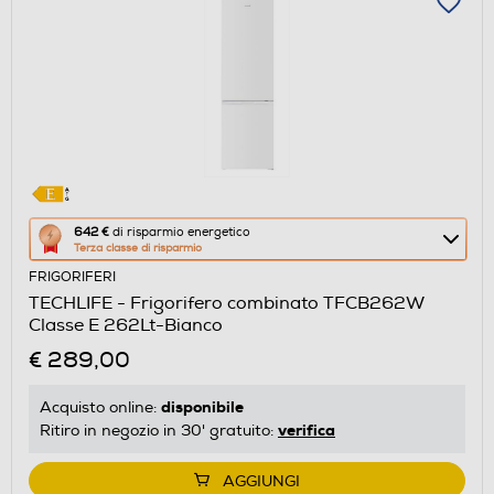
Questa
642 €
di risparmio energetico
Terza classe di risparmio
azione
FRIGORIFERI
aprirà
TECHLIFE - Frigorifero combinato TFCB262W
il
Classe E 262Lt-Bianco
Calcolatore
€ 289,00
di
risparmio
disponibile
Acquisto online:
energetico
verifica
Ritiro in negozio in 30' gratuito:
di
Youreko.
AGGIUNGI