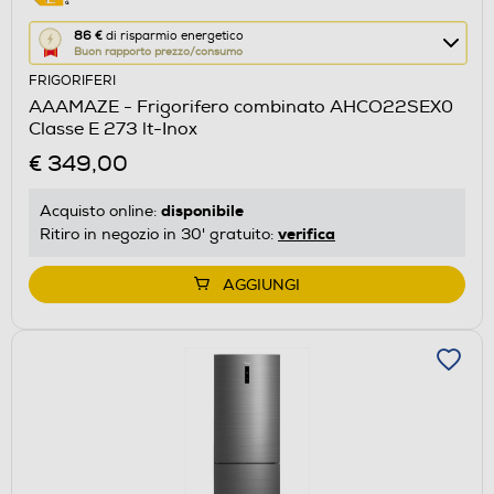
Questa
86 €
di risparmio energetico
Buon rapporto prezzo/consumo
azione
FRIGORIFERI
aprirà
AAAMAZE - Frigorifero combinato AHCO22SEX0
il
Classe E 273 lt-Inox
Calcolatore
€ 349,00
di
risparmio
disponibile
Acquisto online:
energetico
verifica
Ritiro in negozio in 30' gratuito:
di
Youreko.
AGGIUNGI