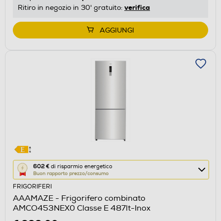
energetico
verifica
Ritiro in negozio in 30' gratuito:
di
Youreko.
AGGIUNGI
Questa
602 €
di risparmio energetico
Buon rapporto prezzo/consumo
azione
FRIGORIFERI
aprirà
AAAMAZE - Frigorifero combinato
il
AMCO453NEX0 Classe E 487lt-Inox
Calcolatore