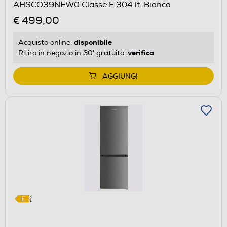
AHSCO39NEW0 Classe E 304 lt-Bianco
Calcolatore
€ 499,00
di
risparmio
disponibile
Acquisto online:
energetico
verifica
Ritiro in negozio in 30' gratuito:
di
Youreko.
AGGIUNGI