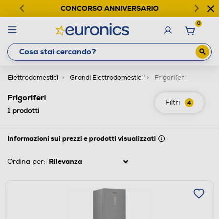
CONCORSO ANNIVERSARIO
0
Elettrodomestici
Grandi Elettrodomestici
Frigoriferi
Frigoriferi
Filtri
4
1
prodotti
Informazioni sui prezzi e prodotti visualizzati
Ordina per: