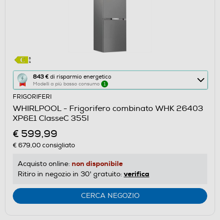
Questa
843 €
di risparmio energetico
Modelli a più basso consumo
1
azione
FRIGORIFERI
aprirà
WHIRLPOOL - Frigorifero combinato WHK 26403
il
XP6E1 ClasseC 355l
Calcolatore
€ 599,99
di
€ 679,00
consigliato
risparmio
energetico
non disponibile
Acquisto online:
di
verifica
Ritiro in negozio in 30' gratuito:
Youreko.
CERCA NEGOZIO