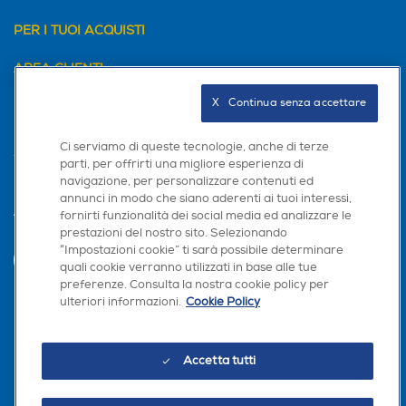
PER I TUOI ACQUISTI
AREA CLIENTI
X   Continua senza accettare
PRIVACY
Ci serviamo di queste tecnologie, anche di terze
parti, per offrirti una migliore esperienza di
navigazione, per personalizzare contenuti ed
annunci in modo che siano aderenti ai tuoi interessi,
fornirti funzionalità dei social media ed analizzare le
Trova negozio
prestazioni del nostro sito. Selezionando
“Impostazioni cookie” ti sarà possibile determinare
×
INVIA
quali cookie verranno utilizzati in base alle tue
Hai bisogno di un
preferenze. Consulta la nostra cookie policy per
suggerimento su cosa
ulteriori informazioni.
Cookie Policy
acquistare?
Seguici sui social
Chatta con RONICS
Accetta tutti