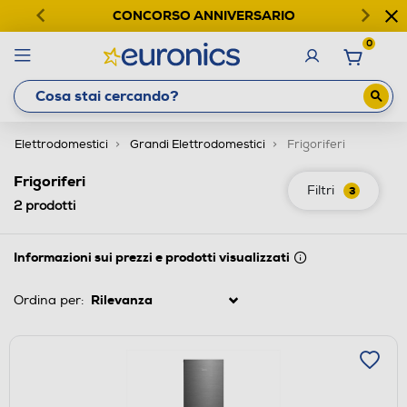
CONCORSO ANNIVERSARIO
0
Elettrodomestici
Grandi Elettrodomestici
Frigoriferi
Frigoriferi
Filtri
3
2
prodotti
Informazioni sui prezzi e prodotti visualizzati
Ordina per: