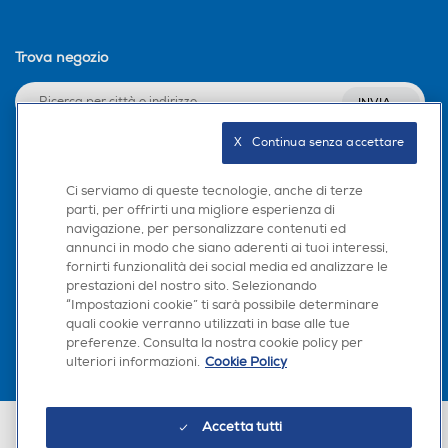
Trova negozio
INVIA
X   Continua senza accettare
Seguici sui social
Ci serviamo di queste tecnologie, anche di terze
parti, per offrirti una migliore esperienza di
navigazione, per personalizzare contenuti ed
annunci in modo che siano aderenti ai tuoi interessi,
fornirti funzionalità dei social media ed analizzare le
Scarica la nostra app
prestazioni del nostro sito. Selezionando
“Impostazioni cookie” ti sarà possibile determinare
×
quali cookie verranno utilizzati in base alle tue
Hai bisogno di un
preferenze. Consulta la nostra cookie policy per
suggerimento su cosa
ulteriori informazioni.
Cookie Policy
acquistare?
Chatta con RONICS
Accetta tutti
Euronics Italia SpA. Sede legale Via Montefeltro, 6/a 20156 Milano
Partita Iva, Codice Fiscale e iscrizione CCIAA Milano Monza Brianza Lodi