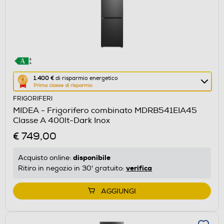
Questa
1.400 €
di risparmio energetico
Prima classe di risparmio
azione
FRIGORIFERI
aprirà
MIDEA - Frigorifero combinato MDRB541EIA45
il
Classe A 400lt-Dark Inox
Calcolatore
€ 749,00
di
risparmio
disponibile
Acquisto online:
energetico
verifica
Ritiro in negozio in 30' gratuito:
di
Youreko.
AGGIUNGI