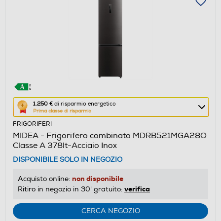
Questa
1.250 €
di risparmio energetico
Prima classe di risparmio
azione
FRIGORIFERI
aprirà
MIDEA - Frigorifero combinato MDRB521MGA28O
il
Classe A 378lt-Acciaio Inox
Calcolatore
DISPONIBILE SOLO IN NEGOZIO
di
risparmio
non disponibile
Acquisto online:
energetico
verifica
Ritiro in negozio in 30' gratuito:
di
Youreko.
CERCA NEGOZIO