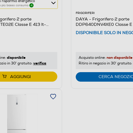
i risparmio energetico
 a più basso consumo
4
FRIGORIFERI
gorifero 2 porte
DAYA - Frigorifero 2 porte
02E Classe E 413 lt-
DDP640DNV4XE0 Classe E 4
re
Silver
DISPONIBILE SOLO IN NEG
o
disponibile
non disponibile
ine:
Acquisto online:
verifica
ozio in 30' gratuito:
Ritiro in negozio in 30' gratuito:
AGGIUNGI
CERCA NEGOZI