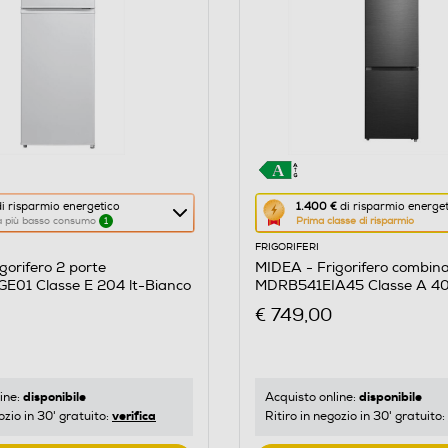
Questa
i risparmio energetico
1.400 €
di risparmio energe
 a più basso consumo
1
Prima classe di risparmio
azione
FRIGORIFERI
aprirà
gorifero 2 porte
MIDEA - Frigorifero combin
il
01 Classe E 204 lt-Bianco
MDRB541EIA45 Classe A 40
re
Calcolatore
Inox
€ 749,00
di
risparmio
o
energetico
di
disponibile
disponibile
ine:
Acquisto online:
verifica
ozio in 30' gratuito:
Ritiro in negozio in 30' gratuito:
Youreko.