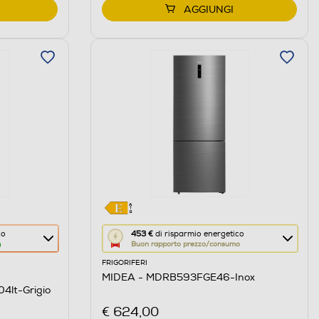
AGGIUNGI
Questa
co
453 €
di risparmio energetico
Buon rapporto prezzo/consumo
azione
FRIGORIFERI
aprirà
MIDEA - MDRB593FGE46-Inox
il
se E 204lt-Grigio
Calcolatore
€ 624,00