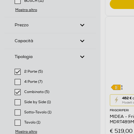
BOSCH (11)
Filtra per Marca: BOSCH
Mostra altro
Prezzo
Capacità
Tipologia
2 Porte (5)
selected Filtro applicato per Tipologia: 2 Porte
4 Porte (7)
Filtra per Tipologia: 4 Porte
Combinato (5)
Questa
selected Filtro applicato per Tipologia: Combinato
482 €
d
Side by Side (1)
Modelli
azione
Filtra per Tipologia: Side by Side
FRIGORIFERI
aprirà
Sotto-Tavolo (1)
MIDEA - Fri
Filtra per Tipologia: Sotto-Tavolo
il
MDRT489MTE
Tavolo (1)
Calcolato
acciaio inox
Filtra per Tipologia: Tavolo
€ 519,00
Mostra altro