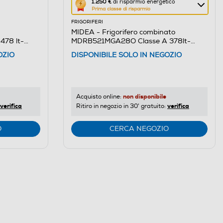
Questa
1.250 €
di risparmio energetico
Prima classe di risparmio
azione
FRIGORIFERI
aprirà
MIDEA - Frigorifero combinato
il
78 lt-
MDRB521MGA28O Classe A 378lt-
Calcolatore
Acciaio Inox
OZIO
DISPONIBILE SOLO IN NEGOZIO
di
risparmio
energetico
di
non disponibile
Acquisto online:
verifica
verifica
Ritiro in negozio in 30' gratuito:
Youreko.
O
CERCA NEGOZIO