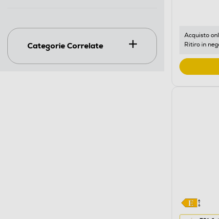
di
risparmio
energetic
di
Acquisto onl
Categorie Correlate
Ritiro in neg
Youreko.