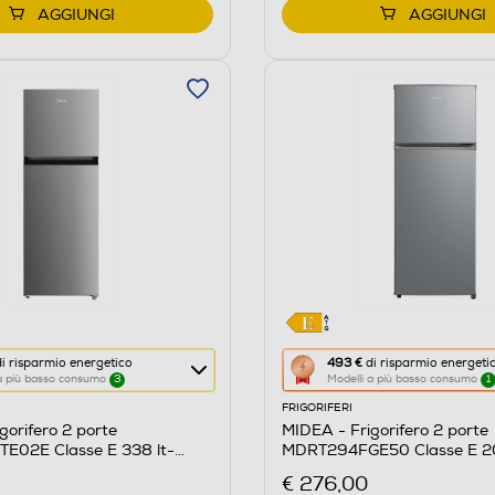
AGGIUNGI
AGGIUNGI
Questa
i risparmio energetico
493 €
di risparmio energeti
 a più basso consumo
3
Modelli a più basso consumo
1
azione
FRIGORIFERI
aprirà
gorifero 2 porte
MIDEA - Frigorifero 2 porte
il
02E Classe E 338 lt-
MDRT294FGE50 Clas
re
Calcolatore
€ 276,00