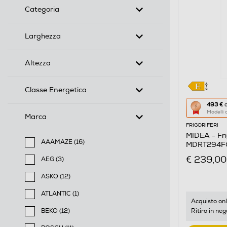
Categoria
Larghezza
Altezza
Classe Energetica
Questa
493 €
d
Modelli
azione
Marca
FRIGORIFERI
aprirà
MIDEA - Fri
il
AAAMAZE (16)
MDRT294FGE
Calcolato
Filtra per Marca: AAAMAZE
€ 239,00
AEG (3)
di
Filtra per Marca: AEG
risparmio
ASKO (12)
Filtra per Marca: ASKO
energetic
ATLANTIC (1)
di
Acquisto onl
Filtra per Marca: ATLANTIC
Ritiro in neg
BEKO (12)
Youreko.
Filtra per Marca: BEKO