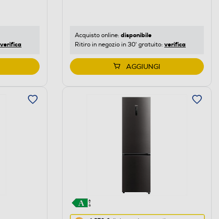
di
risparmio
energetico
di
disponibile
Acquisto online:
verifica
verifica
Ritiro in negozio in 30' gratuito:
Youreko.
AGGIUNGI