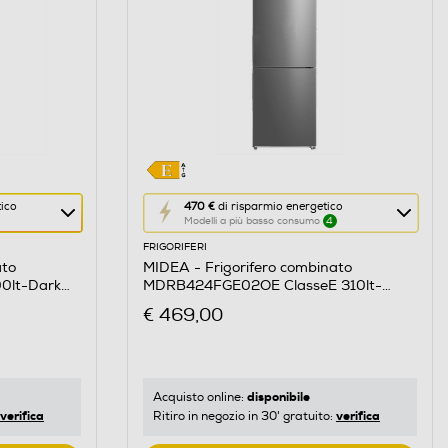
Questa
tico
470 €
di risparmio energetico
Modelli a più basso consumo
4
azione
FRIGORIFERI
aprirà
ato
MIDEA - Frigorifero combinato
il
0lt-Dark
MDRB424FGE02OE ClasseE 310lt-
Calcolatore
acciaio inox
€ 469,00
di
risparmio
energetico
di
disponibile
Acquisto online:
verifica
verifica
Ritiro in negozio in 30' gratuito:
Youreko.