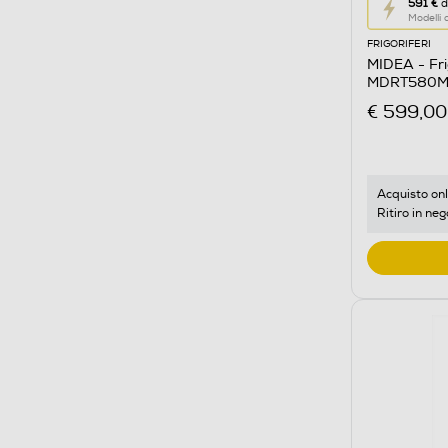
Questa
591 €
d
Modelli
azione
FRIGORIFERI
aprirà
MIDEA - Fri
il
MDRT580MTE
Calcolato
acciaio inox
€ 599,00
di
risparmio
energetic
di
Acquisto onl
Ritiro in neg
Youreko.