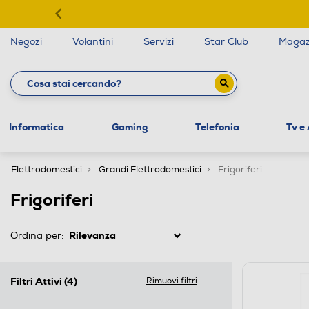
Negozi
Volantini
Servizi
Star Club
Magaz
Informatica
Gaming
Telefonia
Tv e
Elettrodomestici
Grandi Elettrodomestici
Frigoriferi
Frigoriferi
Ordina per:
Filtri Attivi
(4)
Rimuovi filtri