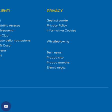
IENTI
PRIVACY
i
Gestisci cookie
diritto recesso
Privacy Policy
frequenti
Informativa Cookies
r Club
tato della riparazione
Whistleblowing
ift Card
erena
Tech news
ri
Mappa sito
Mappa marche
Elenco negozi