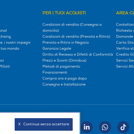
PER I TUOI ACQUISTI
AREA CL
Condizioni di vendita (Consegna a
Contattac
onal
domicilio)
Richiesta 
hising
Condizioni di vendita (Prenota e Ritira)
Domande 
, i nostri impegni
Prenota e Ritira in Negozio
Carta Sta
l tuo mondo
Garanzia Legale
Verifica s
Diritto di Recesso e Difetti di Conformità
Credito G
oci
Prezzi e Sconti (Omnibus)
Servizi S
iliati
Metodi di pagamento
Servizi Alt
Finanziamenti
Compra ora e paga dopo
Consegna e Installazione
Seguici sui social
X   Continua senza accettare
INVIA