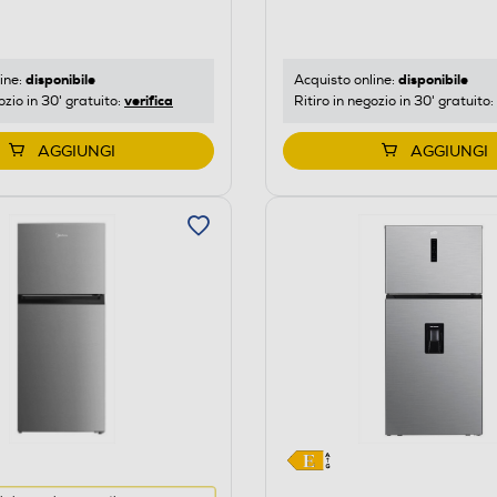
di
risparmio
o
energetico
di
disponibile
disponibile
ine:
Acquisto online:
verifica
ozio in 30' gratuito:
Ritiro in negozio in 30' gratuito:
Youreko.
AGGIUNGI
AGGIUNGI