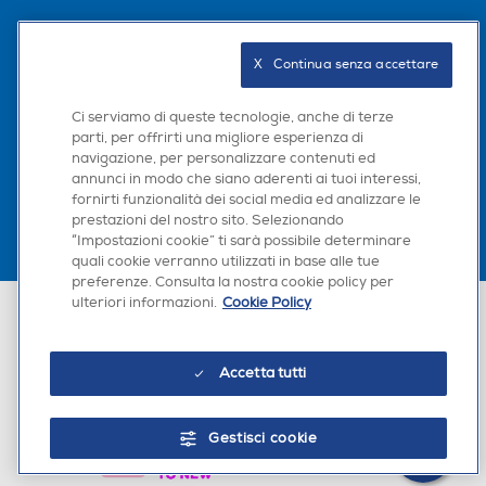
Seguici sui social
X   Continua senza accettare
Ci serviamo di queste tecnologie, anche di terze
parti, per offrirti una migliore esperienza di
Scarica la nostra app
navigazione, per personalizzare contenuti ed
annunci in modo che siano aderenti ai tuoi interessi,
fornirti funzionalità dei social media ed analizzare le
prestazioni del nostro sito. Selezionando
“Impostazioni cookie” ti sarà possibile determinare
×
quali cookie verranno utilizzati in base alle tue
Hai bisogno di un
preferenze. Consulta la nostra cookie policy per
suggerimento su cosa
ulteriori informazioni.
Cookie Policy
Euronics Italia SpA. Sede legale Via Montefeltro, 6/a 20156 Milano
acquistare?
Partita Iva, Codice Fiscale e iscrizione CCIAA Milano Monza Brianza Lodi
n. 13337170156. Codice intermediario SDI: HHBD9AK. Vendite soggette
agli Artt. 45 e ss del Codice del Consumo in tema di Diritti dei
Chatta con RONICS
Accetta tutti
Consumatori.
Gestisci cookie