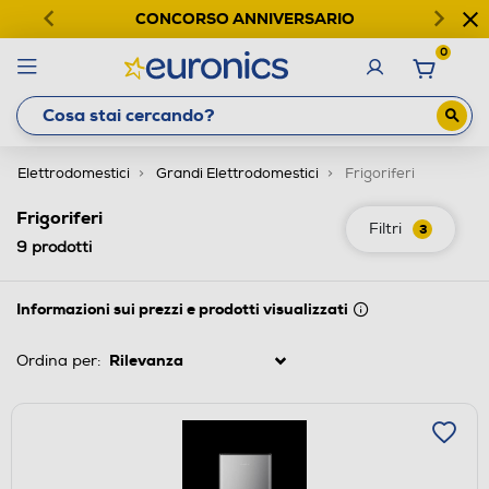
CONCORSO ANNIVERSARIO
0
Elettrodomestici
Grandi Elettrodomestici
Frigoriferi
Frigoriferi
Filtri
3
9
prodotti
Informazioni sui prezzi e prodotti visualizzati
Ordina per: