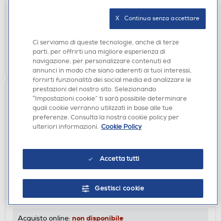
DISPONIBILE SOLO IN NEGOZIO
X   Continua senza accettare
non disponibile
Acquisto online:
verifica
Ritiro in negozio in 30' gratuito:
Ci serviamo di queste tecnologie, anche di terze
parti, per offrirti una migliore esperienza di
CERCA NEGOZIO
navigazione, per personalizzare contenuti ed
annunci in modo che siano aderenti ai tuoi interessi,
fornirti funzionalità dei social media ed analizzare le
prestazioni del nostro sito. Selezionando
“Impostazioni cookie” ti sarà possibile determinare
quali cookie verranno utilizzati in base alle tue
preferenze. Consulta la nostra cookie policy per
ulteriori informazioni.
Cookie Policy
Accetta tutti
ACCESSORI
HOMEDICS - ARM-910WT-WW
Gestisci cookie
DISPONIBILE SOLO IN NEGOZIO
non disponibile
Acquisto online: