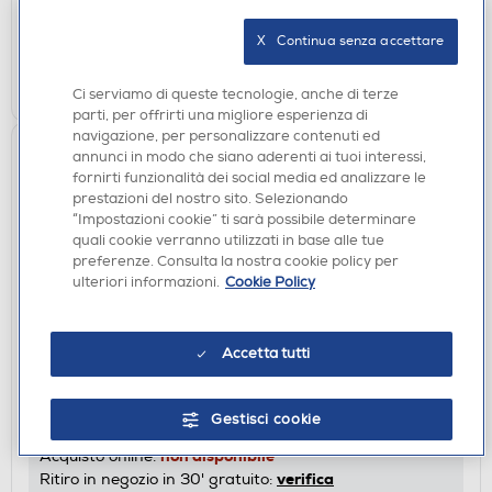
non disponibile
Acquisto online:
verifica
Ritiro in negozio in 30' gratuito:
X   Continua senza accettare
CERCA NEGOZIO
Ci serviamo di queste tecnologie, anche di terze
parti, per offrirti una migliore esperienza di
navigazione, per personalizzare contenuti ed
annunci in modo che siano aderenti ai tuoi interessi,
fornirti funzionalità dei social media ed analizzare le
prestazioni del nostro sito. Selezionando
“Impostazioni cookie” ti sarà possibile determinare
quali cookie verranno utilizzati in base alle tue
preferenze. Consulta la nostra cookie policy per
ulteriori informazioni.
Cookie Policy
ACCESSORI
Accetta tutti
G3FERRARI - Friggitrice ad aria G10167-Silver /
Black
DISPONIBILE SOLO IN NEGOZIO
Gestisci cookie
non disponibile
Acquisto online:
verifica
Ritiro in negozio in 30' gratuito: