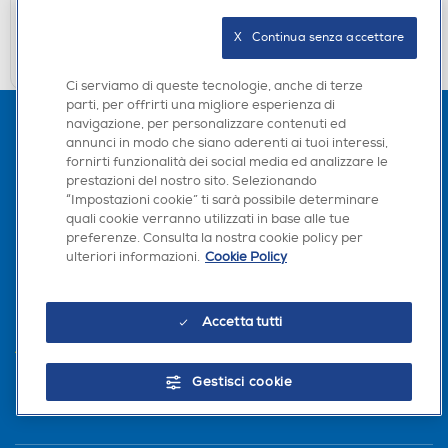
verifica
Ritiro in negozio in 30' gratuito:
X   Continua senza accettare
CERCA NEGOZIO
Ci serviamo di queste tecnologie, anche di terze
parti, per offrirti una migliore esperienza di
navigazione, per personalizzare contenuti ed
annunci in modo che siano aderenti ai tuoi interessi,
fornirti funzionalità dei social media ed analizzare le
prestazioni del nostro sito. Selezionando
“Impostazioni cookie” ti sarà possibile determinare
quali cookie verranno utilizzati in base alle tue
preferenze. Consulta la nostra cookie policy per
ulteriori informazioni.
Cookie Policy
L'AZIENDA
PER I TUOI ACQUISTI
Accetta tutti
AREA CLIENTI
Gestisci cookie
PRIVACY