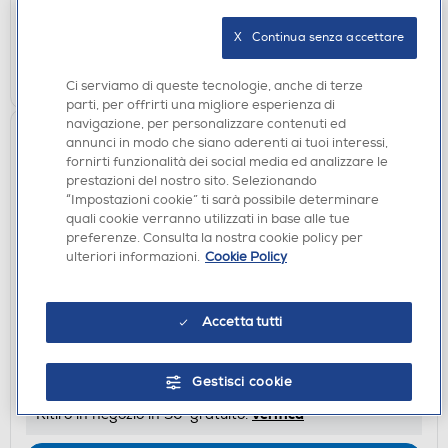
non disponibile
Acquisto online:
verifica
Ritiro in negozio in 30' gratuito:
X   Continua senza accettare
CERCA NEGOZIO
Ci serviamo di queste tecnologie, anche di terze
parti, per offrirti una migliore esperienza di
navigazione, per personalizzare contenuti ed
annunci in modo che siano aderenti ai tuoi interessi,
fornirti funzionalità dei social media ed analizzare le
prestazioni del nostro sito. Selezionando
“Impostazioni cookie” ti sarà possibile determinare
quali cookie verranno utilizzati in base alle tue
preferenze. Consulta la nostra cookie policy per
ulteriori informazioni.
Cookie Policy
ACCESSORI
Accetta tutti
EZVIZ - KIT RICAMBI PER RS2
DISPONIBILE SOLO IN NEGOZIO
Gestisci cookie
non disponibile
Acquisto online:
verifica
Ritiro in negozio in 30' gratuito: