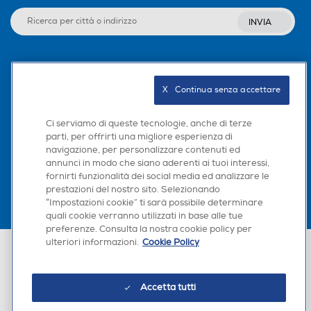
INVIA
Seguici sui social
X   Continua senza accettare
Ci serviamo di queste tecnologie, anche di terze
parti, per offrirti una migliore esperienza di
Scarica la nostra app
navigazione, per personalizzare contenuti ed
annunci in modo che siano aderenti ai tuoi interessi,
fornirti funzionalità dei social media ed analizzare le
prestazioni del nostro sito. Selezionando
“Impostazioni cookie” ti sarà possibile determinare
quali cookie verranno utilizzati in base alle tue
preferenze. Consulta la nostra cookie policy per
ulteriori informazioni.
Cookie Policy
Euronics Italia SpA. Sede legale Via Montefeltro, 6/a 20156 Milano
Partita Iva, Codice Fiscale e iscrizione CCIAA Milano Monza Brianza Lodi
n. 13337170156. Codice intermediario SDI: HHBD9AK. Vendite soggette
agli Artt. 45 e ss del Codice del Consumo in tema di Diritti dei
Accetta tutti
Consumatori.