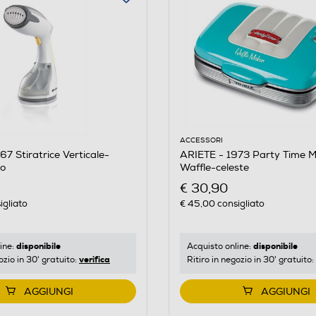
ACCESSORI
7 Stiratrice Verticale-
ARIETE - 1973 Party Time M
lo
Waffle-celeste
€ 30,90
igliato
€ 45,00
consigliato
disponibile
disponibile
ine:
Acquisto online:
verifica
ozio in 30' gratuito:
Ritiro in negozio in 30' gratuito:
AGGIUNGI
AGGIUNGI