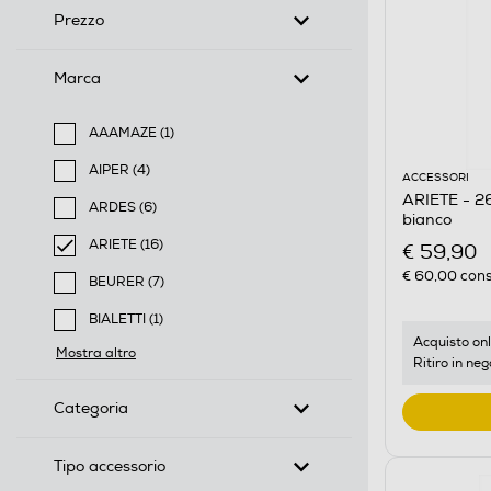
Prezzo
Marca
AAAMAZE (1)
Filtra per Marca: AAAMAZE
AIPER (4)
ACCESSORI
Filtra per Marca: AIPER
ARIETE - 26
ARDES (6)
bianco
Filtra per Marca: ARDES
ARIETE (16)
€ 59,90
selected Filtro applicato per Marca: ARIETE
€ 60,00
cons
BEURER (7)
Filtra per Marca: BEURER
BIALETTI (1)
Filtra per Marca: BIALETTI
Acquisto onl
Mostra altro
Ritiro in neg
Categoria
Tipo accessorio