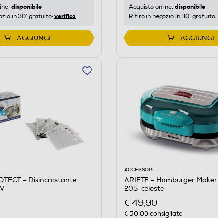
disponibile
disponibile
ine:
Acquisto online:
verifica
ozio in 30' gratuito:
Ritiro in negozio in 30' gratuito:
AGGIUNGI
AGGIUNGI
ACCESSORI
TECT - Disincrostante
ARIETE - Hamburger Maker 
W
205-celeste
€ 49,90
€ 50,00
consigliato