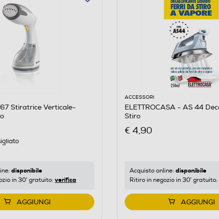
ACCESSORI
7 Stiratrice Verticale-
ELETTROCASA - AS 44 Decal
lo
Stiro
€ 4,90
igliato
disponibile
disponibile
ine:
Acquisto online:
verifica
ozio in 30' gratuito:
Ritiro in negozio in 30' gratuito:
AGGIUNGI
AGGIUNGI