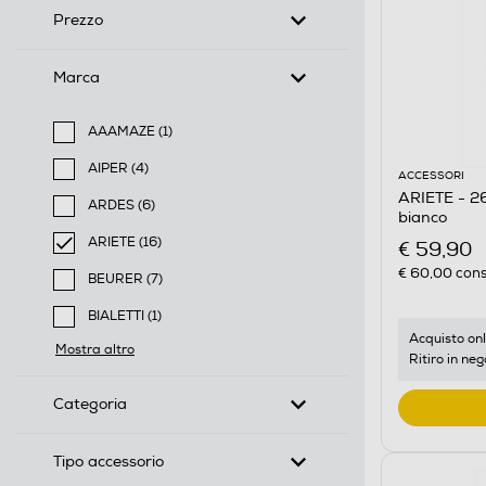
Prezzo
Marca
AAAMAZE (1)
Filtra per Marca: AAAMAZE
AIPER (4)
ACCESSORI
Filtra per Marca: AIPER
ARIETE - 26
ARDES (6)
bianco
Filtra per Marca: ARDES
ARIETE (16)
€ 59,90
selected Filtro applicato per Marca: ARIETE
€ 60,00
cons
BEURER (7)
Filtra per Marca: BEURER
BIALETTI (1)
Filtra per Marca: BIALETTI
Acquisto onl
Mostra altro
Ritiro in neg
Categoria
Tipo accessorio