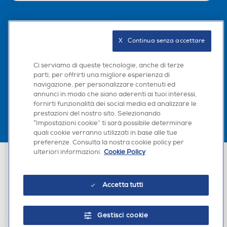
Seguici sui social
X   Continua senza accettare
Ci serviamo di queste tecnologie, anche di terze
parti, per offrirti una migliore esperienza di
Scarica la nostra app
navigazione, per personalizzare contenuti ed
annunci in modo che siano aderenti ai tuoi interessi,
fornirti funzionalità dei social media ed analizzare le
prestazioni del nostro sito. Selezionando
“Impostazioni cookie” ti sarà possibile determinare
quali cookie verranno utilizzati in base alle tue
preferenze. Consulta la nostra cookie policy per
ulteriori informazioni.
Cookie Policy
Euronics Italia SpA. Sede legale Via Montefeltro, 6/a 20156 Milano
Partita Iva, Codice Fiscale e iscrizione CCIAA Milano Monza Brianza Lodi
n. 13337170156. Codice intermediario SDI: HHBD9AK. Vendite soggette
agli Artt. 45 e ss del Codice del Consumo in tema di Diritti dei
Accetta tutti
Consumatori.
Gestisci cookie