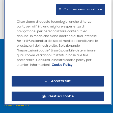
DISPONIBILE SOLO IN NEGOZIO
X   Continua senza accettare
non disponibile
Acquisto online:
verifica
Ritiro in negozio in 30' gratuito:
Ci serviamo di queste tecnologie, anche di terze
parti, per offrirti una migliore esperienza di
CERCA NEGOZIO
navigazione, per personalizzare contenuti ed
annunci in modo che siano aderenti ai tuoi interessi,
fornirti funzionalità dei social media ed analizzare le
prestazioni del nostro sito. Selezionando
“Impostazioni cookie” ti sarà possibile determinare
quali cookie verranno utilizzati in base alle tue
preferenze. Consulta la nostra cookie policy per
ulteriori informazioni.
Cookie Policy
Accetta tutti
L'AZIENDA
PER I TUOI ACQUISTI
Gestisci cookie
AREA CLIENTI