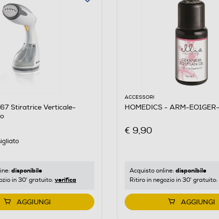
ACCESSORI
7 Stiratrice Verticale-
HOMEDICS - ARM-EO1GE
lo
€ 9,90
igliato
disponibile
disponibile
ine:
Acquisto online:
verifica
ozio in 30' gratuito:
Ritiro in negozio in 30' gratuito:
AGGIUNGI
AGGIUNGI