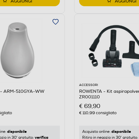
AGGIUNGI
AGGIUNGI
ACCESSORI
 - ARM-510GYA-WW
ROWENTA - Kit aspirapolver
ZR001110
€ 69,90
igliato
€ 110,99
consigliato
disponibile
disponibile
ine:
Acquisto online:
verifica
ozio in 30' gratuito:
Ritiro in negozio in 30' gratuito: