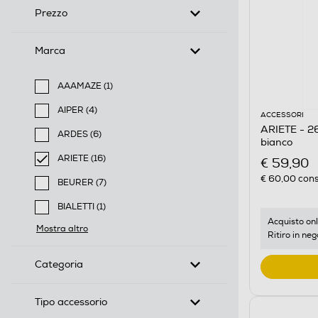
Prezzo
Marca
AAAMAZE (1)
Filtra per Marca: AAAMAZE
AIPER (4)
ACCESSORI
Filtra per Marca: AIPER
ARIETE - 26
ARDES (6)
bianco
Filtra per Marca: ARDES
ARIETE (16)
€ 59,90
selected Filtro applicato per Marca: ARIETE
€ 60,00
cons
BEURER (7)
Filtra per Marca: BEURER
BIALETTI (1)
Filtra per Marca: BIALETTI
Acquisto onl
Mostra altro
Ritiro in neg
Categoria
Tipo accessorio