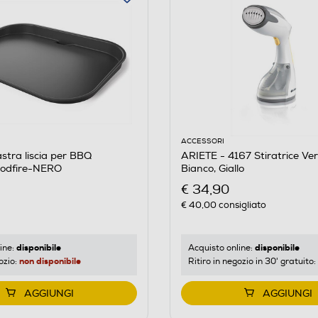
ACCESSORI
stra liscia per BBQ
ARIETE - 4167 Stiratrice Ver
oodfire-NERO
Bianco, Giallo
€ 34,90
€ 40,00
consigliato
disponibile
disponibile
ine:
Acquisto online:
non disponibile
ozio:
Ritiro in negozio in 30' gratuito:
AGGIUNGI
AGGIUNGI