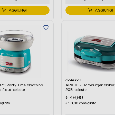
AGGIUNGI
AGGIUNGI
ACCESSORI
973 Party Time Macchina
ARIETE - Hamburger Maker 
 filato-celeste
205-celeste
€ 49,90
igliato
€ 50,00
consigliato