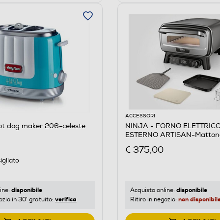
ACCESSORI
ot dog maker 206-celeste
NINJA - FORNO ELETTRIC
ESTERNO ARTISAN-Matton
Alluminio
€ 375,00
igliato
disponibile
disponibile
ine:
Acquisto online:
verifica
non disponibil
ozio in 30' gratuito:
Ritiro in negozio: