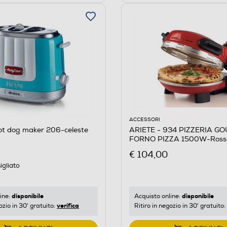
ACCESSORI
ot dog maker 206-celeste
ARIETE - 934 PIZZERIA G
FORNO PIZZA 1500W-Ross
€ 104,00
igliato
disponibile
disponibile
ine:
Acquisto online:
verifica
ozio in 30' gratuito:
Ritiro in negozio in 30' gratuito: