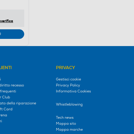
verifica
O
IENTI
PRIVACY
i
Gestisci cookie
diritto recesso
Privacy Policy
frequenti
Informativa Cookies
r Club
tato della riparazione
Whistleblowing
ift Card
erena
Tech news
ri
Mappa sito
Mappa marche