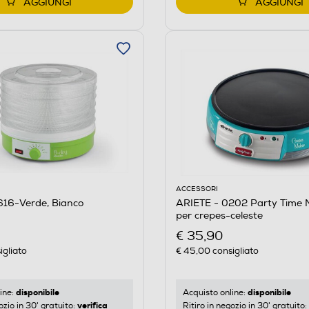
AGGIUNGI
AGGIUNGI
ACCESSORI
616-Verde, Bianco
ARIETE - 0202 Party Time 
per crepes-celeste
€ 35,90
igliato
€ 45,00
consigliato
disponibile
disponibile
ine:
Acquisto online:
verifica
ozio in 30' gratuito:
Ritiro in negozio in 30' gratuito: