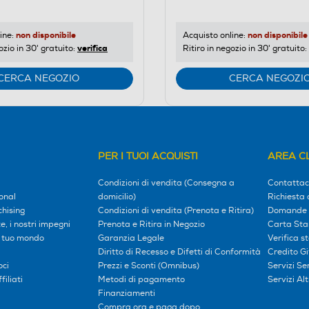
non disponibile
non disponibile
ine:
Acquisto online:
verifica
ozio in 30' gratuito:
Ritiro in negozio in 30' gratuito:
CERCA NEGOZIO
CERCA NEGOZI
PER I TUOI ACQUISTI
AREA CL
Condizioni di vendita (Consegna a
Contattac
onal
domicilio)
Richiesta 
hising
Condizioni di vendita (Prenota e Ritira)
Domande 
, i nostri impegni
Prenota e Ritira in Negozio
Carta Sta
l tuo mondo
Garanzia Legale
Verifica s
Diritto di Recesso e Difetti di Conformità
Credito G
oci
Prezzi e Sconti (Omnibus)
Servizi S
iliati
Metodi di pagamento
Servizi Alt
Finanziamenti
Compra ora e paga dopo