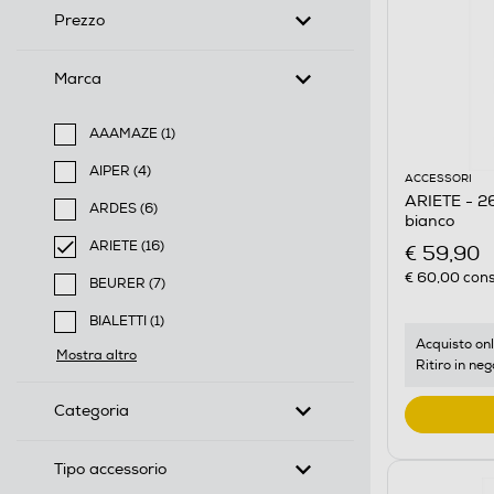
Prezzo
Marca
AAAMAZE (1)
Filtra per Marca: AAAMAZE
AIPER (4)
ACCESSORI
Filtra per Marca: AIPER
ARIETE - 26
ARDES (6)
bianco
Filtra per Marca: ARDES
ARIETE (16)
€ 59,90
selected Filtro applicato per Marca: ARIETE
€ 60,00
cons
BEURER (7)
Filtra per Marca: BEURER
BIALETTI (1)
Filtra per Marca: BIALETTI
Acquisto onl
Mostra altro
Ritiro in neg
Categoria
Tipo accessorio