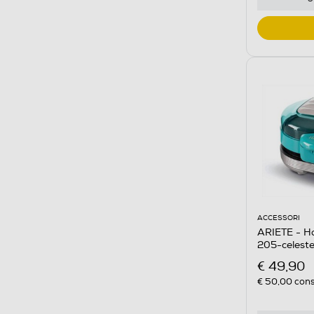
ACCESSORI
ARIETE - H
205-celest
€ 49,90
€ 50,00
cons