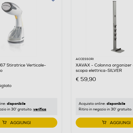
ACCESSORI
7 Stiratrice Verticale-
XAVAX - Colonna organizer 
lo
scopa elettrica-SILVER
€ 59,90
igliato
disponibile
disponibile
ine:
Acquisto online:
verifica
ozio in 30' gratuito:
Ritiro in negozio in 30' gratuito:
AGGIUNGI
AGGIUNGI