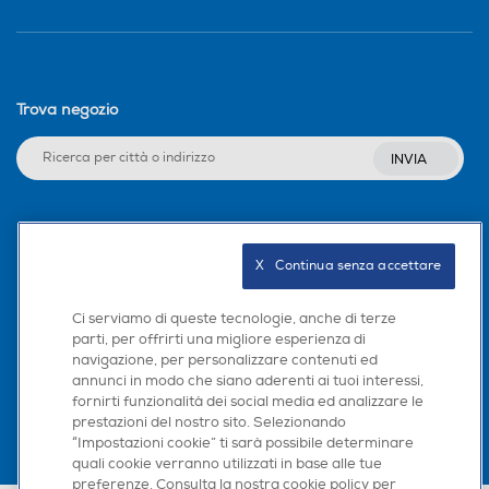
Trova negozio
INVIA
Seguici sui social
X   Continua senza accettare
Ci serviamo di queste tecnologie, anche di terze
parti, per offrirti una migliore esperienza di
Scarica la nostra app
navigazione, per personalizzare contenuti ed
annunci in modo che siano aderenti ai tuoi interessi,
fornirti funzionalità dei social media ed analizzare le
prestazioni del nostro sito. Selezionando
“Impostazioni cookie” ti sarà possibile determinare
quali cookie verranno utilizzati in base alle tue
preferenze. Consulta la nostra cookie policy per