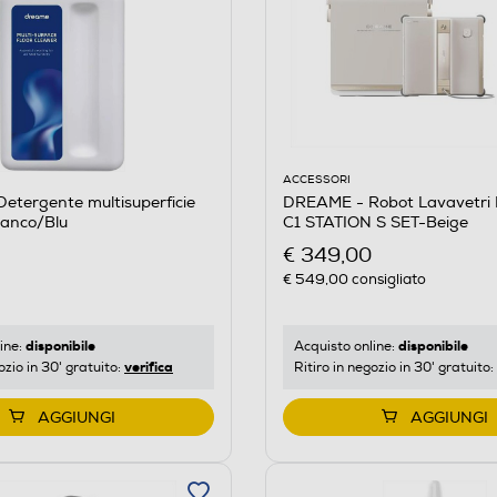
ACCESSORI
tergente multisuperficie
DREAME - Robot Lavavetri I
anco/Blu
C1 STATION S SET-Beige
€ 349,00
€ 549,00
consigliato
disponibile
disponibile
ine:
Acquisto online:
verifica
ozio in 30' gratuito:
Ritiro in negozio in 30' gratuito:
AGGIUNGI
AGGIUNGI