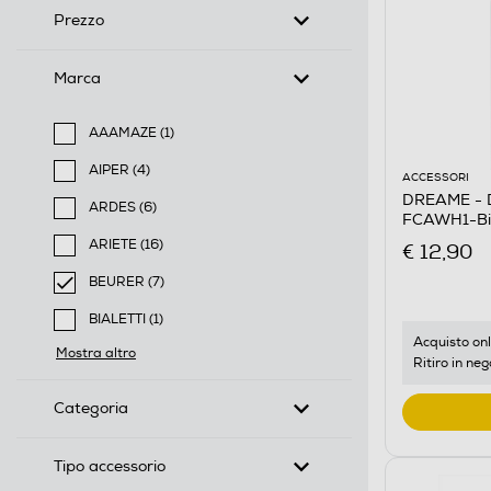
Prezzo
Marca
AAAMAZE (1)
Filtra per Marca: AAAMAZE
AIPER (4)
ACCESSORI
Filtra per Marca: AIPER
DREAME - De
ARDES (6)
FCAWH1-Bi
Filtra per Marca: ARDES
ARIETE (16)
€ 12,90
Filtra per Marca: ARIETE
BEURER (7)
selected Filtro applicato per Marca: BEURER
BIALETTI (1)
Filtra per Marca: BIALETTI
Acquisto onl
Mostra altro
Ritiro in neg
Categoria
Tipo accessorio