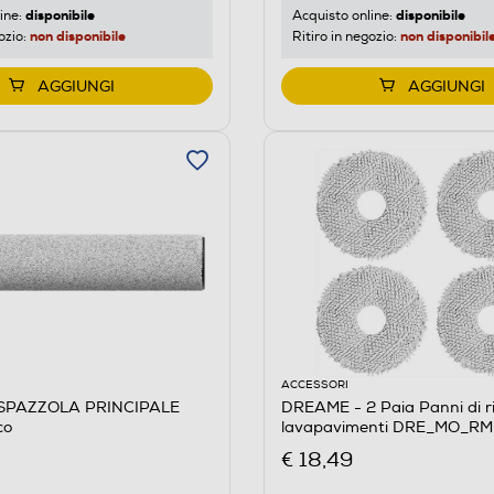
disponibile
disponibile
ine:
Acquisto online:
non disponibile
non disponibil
ozio:
Ritiro in negozio:
AGGIUNGI
AGGIUNGI
ACCESSORI
SPAZZOLA PRINCIPALE
DREAME - 2 Paia Panni di r
co
lavapavimenti DRE_MO_R
€ 18,49