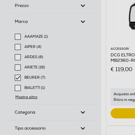
Prezzo
Marca
AAAMAZE (1)
Filtra per Marca: AAAMAZE
AIPER (4)
ACCESSORI
Filtra per Marca: AIPER
DCG ELTRONI
ARDES (6)
MB2360-R
Filtra per Marca: ARDES
ARIETE (16)
€ 119,00
Filtra per Marca: ARIETE
BEURER (7)
selected Filtro applicato per Marca: BEURER
BIALETTI (1)
Filtra per Marca: BIALETTI
Acquisto onl
Mostra altro
Ritiro in neg
Categoria
Tipo accessorio