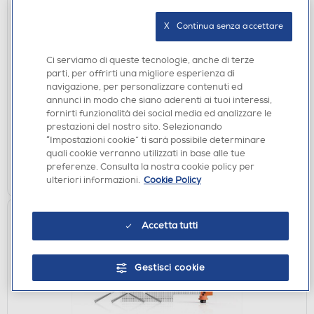
X   Continua senza accettare
ACCESSORI
Ci serviamo di queste tecnologie, anche di terze
EZVIZ - KIT RICAMBI PER EZVIZ RS20 MAX-
parti, per offrirti una migliore esperienza di
BIANCO
navigazione, per personalizzare contenuti ed
DISPONIBILE SOLO IN NEGOZIO
annunci in modo che siano aderenti ai tuoi interessi,
fornirti funzionalità dei social media ed analizzare le
non disponibile
Acquisto online:
prestazioni del nostro sito. Selezionando
verifica
Ritiro in negozio in 30' gratuito:
“Impostazioni cookie” ti sarà possibile determinare
quali cookie verranno utilizzati in base alle tue
preferenze. Consulta la nostra cookie policy per
CERCA NEGOZIO
ulteriori informazioni.
Cookie Policy
Accetta tutti
Gestisci cookie