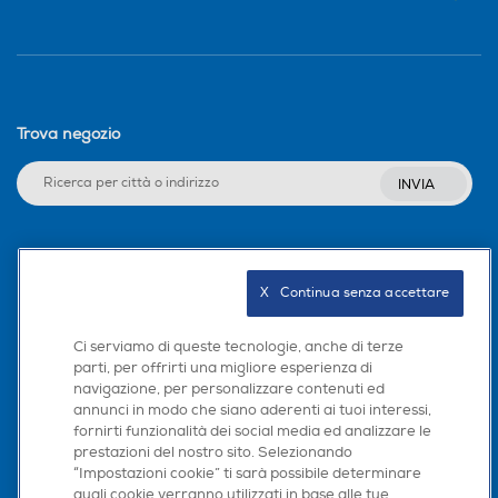
Trova negozio
INVIA
Seguici sui social
X   Continua senza accettare
Ci serviamo di queste tecnologie, anche di terze
parti, per offrirti una migliore esperienza di
Scarica la nostra app
navigazione, per personalizzare contenuti ed
annunci in modo che siano aderenti ai tuoi interessi,
fornirti funzionalità dei social media ed analizzare le
prestazioni del nostro sito. Selezionando
“Impostazioni cookie” ti sarà possibile determinare
quali cookie verranno utilizzati in base alle tue