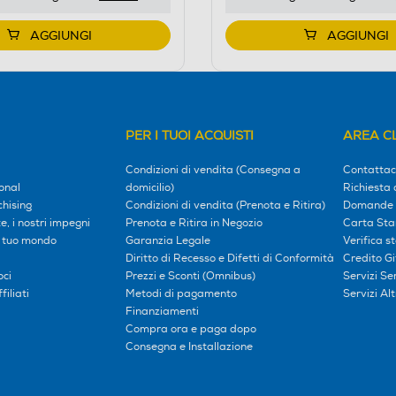
AGGIUNGI
AGGIUNGI
PER I TUOI ACQUISTI
AREA CL
Condizioni di vendita (Consegna a
Contattac
onal
domicilio)
Richiesta 
hising
Condizioni di vendita (Prenota e Ritira)
Domande 
, i nostri impegni
Prenota e Ritira in Negozio
Carta Sta
l tuo mondo
Garanzia Legale
Verifica s
Diritto di Recesso e Difetti di Conformità
Credito G
oci
Prezzi e Sconti (Omnibus)
Servizi S
iliati
Metodi di pagamento
Servizi Alt
Finanziamenti
Compra ora e paga dopo
Consegna e Installazione