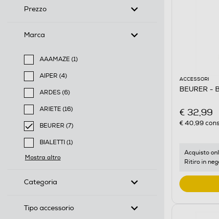
Prezzo
Marca
AAAMAZE (1)
Filtra per Marca: AAAMAZE
AIPER (4)
ACCESSORI
Filtra per Marca: AIPER
BEURER - BY
ARDES (6)
Filtra per Marca: ARDES
ARIETE (16)
€ 32,99
Filtra per Marca: ARIETE
€ 40,99
cons
BEURER (7)
selected Filtro applicato per Marca: BEURER
BIALETTI (1)
Filtra per Marca: BIALETTI
Acquisto onl
Mostra altro
Ritiro in neg
Categoria
Tipo accessorio