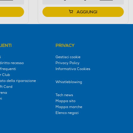
AGGIUNGI
IENTI
PRIVACY
i
Gestisci cookie
diritto recesso
Privacy Policy
frequenti
Informativa Cookies
r Club
tato della riparazione
Whistleblowing
ift Card
erena
Tech news
ri
Mappa sito
Mappa marche
Elenco negozi