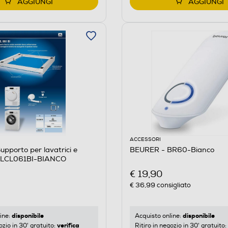
AGGIUNGI
AGGIUNGI
ACCESSORI
pporto per lavatrici e
BEURER - BR60-Bianco
ci LCL061BI-BIANCO
€ 19,90
€ 36,99
consigliato
disponibile
disponibile
ine:
Acquisto online:
verifica
ozio in 30' gratuito:
Ritiro in negozio in 30' gratuito: