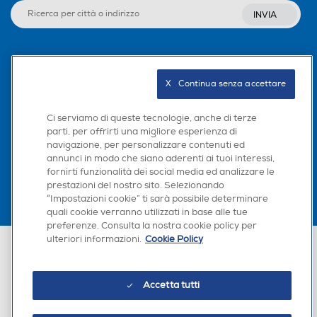
INVIA
Seguici sui social
X   Continua senza accettare
Ci serviamo di queste tecnologie, anche di terze
parti, per offrirti una migliore esperienza di
Scarica la nostra app
navigazione, per personalizzare contenuti ed
annunci in modo che siano aderenti ai tuoi interessi,
fornirti funzionalità dei social media ed analizzare le
prestazioni del nostro sito. Selezionando
“Impostazioni cookie” ti sarà possibile determinare
quali cookie verranno utilizzati in base alle tue
preferenze. Consulta la nostra cookie policy per
ulteriori informazioni.
Cookie Policy
Euronics Italia SpA. Sede legale Via Montefeltro, 6/a 20156 Milano
Partita Iva, Codice Fiscale e iscrizione CCIAA Milano Monza Brianza Lodi
n. 13337170156. Codice intermediario SDI: HHBD9AK. Vendite soggette
agli Artt. 45 e ss del Codice del Consumo in tema di Diritti dei
Accetta tutti
Consumatori.