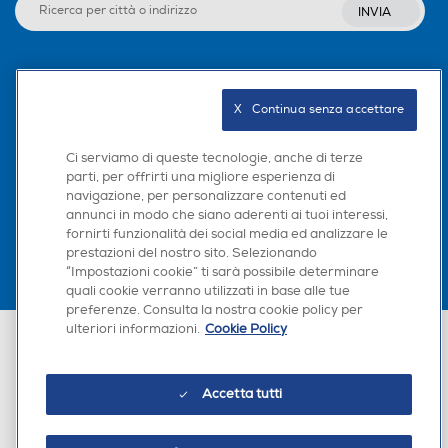
INVIA
Seguici sui social
X   Continua senza accettare
Ci serviamo di queste tecnologie, anche di terze
parti, per offrirti una migliore esperienza di
Scarica la nostra app
navigazione, per personalizzare contenuti ed
annunci in modo che siano aderenti ai tuoi interessi,
fornirti funzionalità dei social media ed analizzare le
prestazioni del nostro sito. Selezionando
“Impostazioni cookie” ti sarà possibile determinare
quali cookie verranno utilizzati in base alle tue
preferenze. Consulta la nostra cookie policy per
ulteriori informazioni.
Cookie Policy
Euronics Italia SpA. Sede legale Via Montefeltro, 6/a 20156 Milano
Partita Iva, Codice Fiscale e iscrizione CCIAA Milano Monza Brianza Lodi
n. 13337170156. Codice intermediario SDI: HHBD9AK. Vendite soggette
agli Artt. 45 e ss del Codice del Consumo in tema di Diritti dei
Accetta tutti
Consumatori.