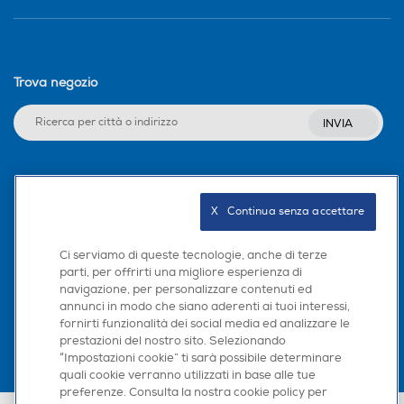
Trova negozio
INVIA
Seguici sui social
X   Continua senza accettare
Ci serviamo di queste tecnologie, anche di terze
parti, per offrirti una migliore esperienza di
Scarica la nostra app
navigazione, per personalizzare contenuti ed
annunci in modo che siano aderenti ai tuoi interessi,
fornirti funzionalità dei social media ed analizzare le
prestazioni del nostro sito. Selezionando
“Impostazioni cookie” ti sarà possibile determinare
quali cookie verranno utilizzati in base alle tue
preferenze. Consulta la nostra cookie policy per