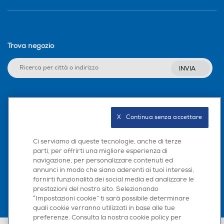
Trova negozio
INVIA
Seguici sui social
X   Continua senza accettare
Ci serviamo di queste tecnologie, anche di terze
parti, per offrirti una migliore esperienza di
Scarica la nostra app
navigazione, per personalizzare contenuti ed
annunci in modo che siano aderenti ai tuoi interessi,
fornirti funzionalità dei social media ed analizzare le
prestazioni del nostro sito. Selezionando
“Impostazioni cookie” ti sarà possibile determinare
quali cookie verranno utilizzati in base alle tue
preferenze. Consulta la nostra cookie policy per