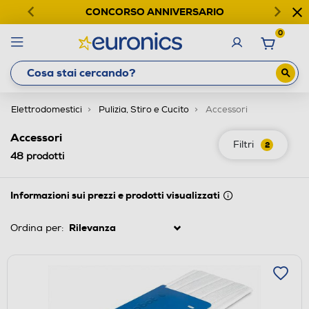
CONCORSO ANNIVERSARIO
0
Elettrodomestici
Pulizia, Stiro e Cucito
Accessori
Accessori
Filtri
2
48
prodotti
Informazioni sui prezzi e prodotti visualizzati
Ordina per: