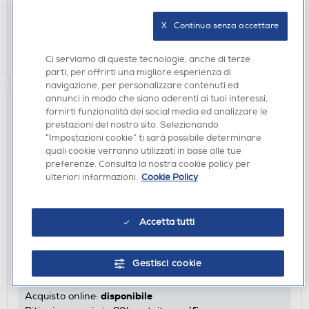
disponibile
Acquisto online:
verifica
Ritiro in negozio in 30' gratuito:
X   Continua senza accettare
AGGIUNGI
Ci serviamo di queste tecnologie, anche di terze
parti, per offrirti una migliore esperienza di
navigazione, per personalizzare contenuti ed
annunci in modo che siano aderenti ai tuoi interessi,
fornirti funzionalità dei social media ed analizzare le
prestazioni del nostro sito. Selezionando
“Impostazioni cookie” ti sarà possibile determinare
quali cookie verranno utilizzati in base alle tue
preferenze. Consulta la nostra cookie policy per
ulteriori informazioni.
Cookie Policy
ACCESSORI
Accetta tutti
BEURER - BR60-Bianco
€ 19,90
Gestisci cookie
€ 36,99
consigliato
disponibile
Acquisto online: