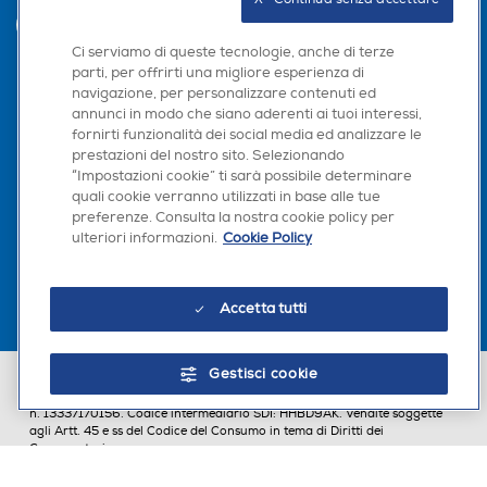
INVIA
Ci serviamo di queste tecnologie, anche di terze
parti, per offrirti una migliore esperienza di
navigazione, per personalizzare contenuti ed
Seguici sui social
annunci in modo che siano aderenti ai tuoi interessi,
fornirti funzionalità dei social media ed analizzare le
prestazioni del nostro sito. Selezionando
“Impostazioni cookie” ti sarà possibile determinare
quali cookie verranno utilizzati in base alle tue
preferenze. Consulta la nostra cookie policy per
Scarica la nostra app
ulteriori informazioni.
Cookie Policy
Accetta tutti
Gestisci cookie
Euronics Italia SpA. Sede legale Via Montefeltro, 6/a 20156 Milano
Partita Iva, Codice Fiscale e iscrizione CCIAA Milano Monza Brianza Lodi
n. 13337170156. Codice intermediario SDI: HHBD9AK. Vendite soggette
agli Artt. 45 e ss del Codice del Consumo in tema di Diritti dei
Consumatori.